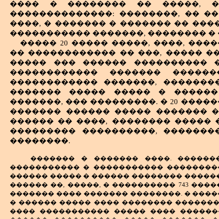
���� � �������� �� �����, �
��������������: ��������, �� �
����, � ������� � ������� �� ���
����������� �������, �������� � 
����� 20 ����� �����, ����, ��
�� ������������ �� ���, ����� �
����� ��� ������ ���������� �
������������ ������� ������
������������ �������, �������
������� ����� ����� � ������
�������, ��� ���������. � 20 ���
������� ������ ����� ������� �
������ �� ����, �������� ����� 
��������� ����������, �������
��������.
������� � ������� ����. �������
����������� � ����������� ����������
������ ����� � ������ �������� ������
������ ��, �����, � ���������� 743 ���
������� ���� ������� ��������. � ���
� ������ ����� ���� �������� �������
���� ����������� ����� ���� ������