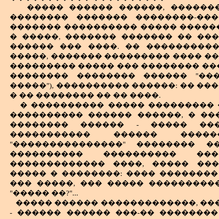
����� ������ ������, ������
�������� ������� ��������-���
������� ���������� ����� ������
� �����, ������� ������� �� ��
������ ��� ����. �� ���������
�����, ������� ��������� ���� �
��������� ����� ��� �������� ��
�������� �������� ������ "���
�����"), ���������� ������: �� �
� �� �������� �� �� ����.
� ���������� ����� ��������� 
���������� ������ ������, � ��
�������� ������ - ����� ���
����������� ������ ����
"���������������" �������� �
���������� ���������� ��
������������� ����, ����� ���
����� � ��������: ���� ��������
��� �����, ��� ����� �����������
"����� ��?"...
����� ������ �������������, ��
- ������ ������ ���-�� ��������