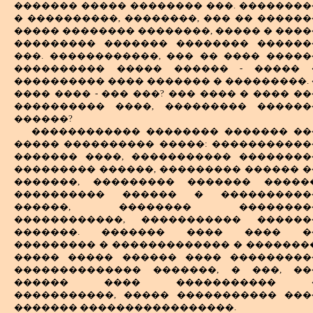
������� ����� �������� ���. ��������
� ����������, ��������, ��� �� ������
����� �������� ��������, ����� � ����
��������� ������� �������� ������
���. ������������, ��� �� ���� �����
���������� ����� ������ - ����� 
���������� ���� ������� � ���������. 
���� ���� - ��� ���? ��� ���� � ���� �
���������� ����, ��������� ������
������?
������������ �������� ������� ��
����� ���������� �����: �����������
������� ����, ����������� ��������
��������� ������, ��������� ������ �
�������, ��������� ������� ������
���������� ������ � ����������
������, �������� ��������
������������, ����������� ������
�������. ������� ���� ���� �
��������� � ������������� � ��������
����� ����� ������ ���� ���������
�������������� �������, � ���, ��
������ ���� ����������� 
�����������, ����� ����������� ���
������� �����������������.