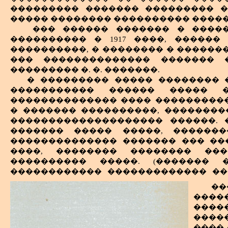
��������� ������� ��������� �
����� �������� ���������� ����
��� ������ ������� � �����
���������� � 1917 ����, �����
����������, � �������� � �����
��� �������������� ������� �
��������� �. �. �������.
� ��������� ����� �������� 
����������� ������ ����� �
�������������� ���� ����������
� ������� ����������, ��������
�������������������� ������. 
������� ����� �����, �������
�������������� ������� ��� ��
����, �������� �������� ���
���������� �����. (������� 
������������ ������������� ��
����� ����� �������� ���������
��
���� ������������.)
����
�������� ����� ������� ����� 
�����
�������� ��� �� ������� � �������
����
��������, �� ������������ ����
���� 