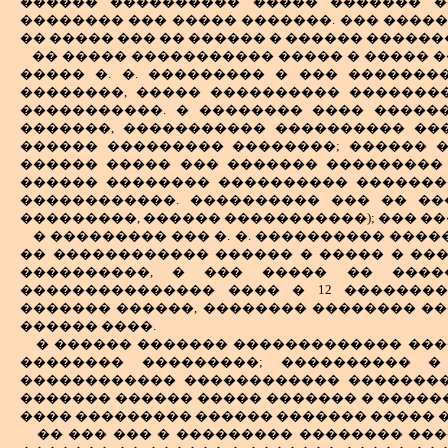
������ ���������� ����� ������� �
�������� ��� ����� �������. ��� �����
�� ����� ��� �� ������ � ������ ������
�� ����� ����������� ����� � ����� 
����� �. �. ��������� � ��� ��������
��������, ����� ���������� �������
�����������. � �������� ���� �����
�������, ����������� ���������� ��
������ ��������� ��������; ������ �
������ ����� ��� ������� ��������� 
������ �������� ���������� �������
������������. ���������� ��� �� ��
���������, ������ �����������); ��� �
� ��������� ��� �. �. ���������� ���
�� ������������ ������ � ����� � ���
����������, � ��� ����� �� ����
��������������� ���� � 12 ��������
������� ������, �������� �������� ���
������ ����.
� ������ ������� ������������� ���
�������� ���������; ���������� 
������������ ������������ ��������
������� ������ ����� ������� � �����
���� ��������� ������ ������� ����� �
�� ��� ��� � ��������� �������� ��