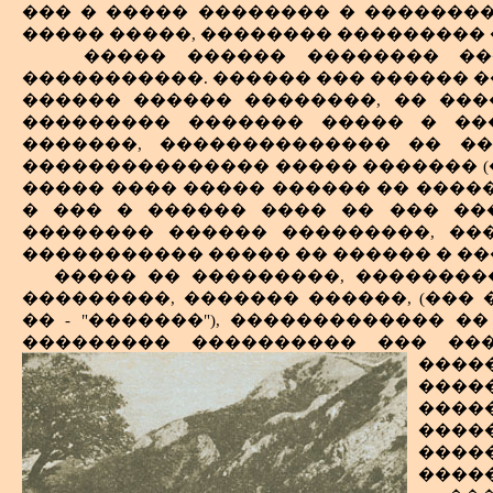
����� ������ ������-���� ����
��� � ����� �������� � ��������
���������� ������������� ������,
������ ��������, ������������,
����� �����, �������� ��������� �
������� �������� �������� �
������������ ������� ���.
����� ������ �������� ��
��������: ����� ��� ������� �� 
��� �������� ��������� ������ �
�����������. ������ ��� ������ �
���������� �������; � ��������� 
�����, � ����� ����������� ��� �
������ ������ ��������, �� ���
���������� ��������� ���������
������� ������� � ������� ���
��������� ������� ����� � ���
�� ���������, � ��� ����� ��� 
�������� ����� ������� � ����
�������, �������������� �� ��
�������� ������ ����������� �
��������� ����-�������� ��� �
��������������� ����� ������� (�
������� ���� ��������� �������
��������. � ����� ������ ����
����� ���� ����� ������ �� �����
��������� �. �. ���� ������ ��
���������, � ��������� �������� 
� ��� � ������ ���� �� ��� ��
��������� ��� �������� �������,
�������� ������ ���������, ��
���������� ���������� ������. 
����������� ����� �� ������ � ��
������ ����-����, �������� � �
����� �� ���������, ��������
��������, �������� ����� �� ��
���������, ������� ������, (���
�����, ������������� �������, 
�� - "�������"), ������������� �
����������� �������� ������; ��
��������� ���������� ��� ���
���� ���� ������ �����������.
��������, ��� ���������� ����
���
����������� "�����" ��-������� 
����
�������� "�������", � ������ - "����
���
�������� ����� ���� �������� �
����
�� �����. �� ������� �������
����
��������� �������, �� � ������!
�����