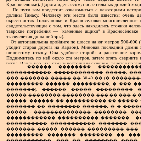
� ������� ������ �������� �� "���
Красноселовки). Дорога идет лесом; после сильных дождей ходит
сравнител
�������� � ��������� �������
По пути вам предстоит ознакомиться с некоторыми истор
��� ���� ���������� ����. ����
долины Танасу. Человеку эти места были известны очень д
окрестностях Головановки и Красноселовки многочисленные к
���������� ��� ���������� ����
свидетельствующие о том, что здесь находились стоянки челов
� � ����������� ������������,
таврские погребения — "каменные ящики" в Красносёловке 
(������ - ������ �������� ���
тысячелетия до нашей эры).
���������� ����� ���� ���������
От автопавильона пройдите по шоссе на юг метров 500-600 (н
уходит старая дорога на Караби). Миновав последний домик 
глинистому откосу. Она удобнее старой: и расстояние коро
Поднимитесь по ней около ста метров, затем опять сверните 
бугра. Вдоль нее, над самым восточным склоном, тянется полян
������ �������� ����������
таврских "каменных ящика", вросших в землю и полузакрытых 
����������� ������������ �����, ��
��� ������� ����� �� 30-40 �� (� ������
��������� ������ ���������, � ��� �
�������). ������ ����� ��������� 
����� �������� �������� ��� �� ��� �
�����. ������ �� ���������� �� �����
������� �� �������� ������, � � ����
����� - �������������� ��������. ��
������������ ���������� ������� - �
���������� ����������� ������� ��
������� �����. ������ ��������� ��� 
��������� ������� �������� �� ���
�����������, ��� �� �������� ����