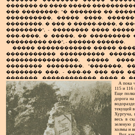
����
������, ������, ��������� � �����
������� �� ���� ����� ����������
���
����� ���������� � ������ ����� 
��� ��������: "� ������� �� ����
����
����������� ������� � �����
����������, ����� ����. ������
����
"��������" ����� ������� �������
��������. � ��� � �����-����, � �
����
����� - ����������� �� ������ �
��������", - �������� ���� ����
����
������, ������� ������� ��� ���
���-����, � �����, �� ���������
�����
��������� (���� ���� ���������
��������� ���", - ������ ������.
���
�������� �������� ���� �������
����� ������������ ����� ���
����
����� ��� ������ �� �� �����, �
����������� ���������� ������
���
����� ������������� �� ������ 
����������������, ����� ����
����
����� ���� �������� ���������� 
�������� ��������. "�������, �
(
9
). �
������ ��� �������� ��� ������
�������� ���. - ���-�� ��� ��� 
����� ��� ����� �������� �����).
�������, ������������ ���� � �
А пока 
����������� ��������. �� ���
������� - ����. ����� �� ������, �
115 и 116
������ ������� - ������� ������
������ ����� ���������� ��������,
Еще полки
������ ����! ����������� �����
�� ���� ������ ����� �������
дорога на
���������� �����, ������ 
���� ������ � �������� � 1941-1944 ��
водоразде
�������������� ��������); ����
текущей в
���������� ������������� ����
����.
Хургуча, 
������������. ���� ������������ 29
весь в ск
������, ����� � ������ �����, �
������ � �������� ������� �����, 
зеленую 
����� ����, ����� ���������� �� 
��������� � ���������. ������ 1941 
холмы и в
�� ������ ����� �������� 
�������� ���� ��������� �� ��������
Вот как