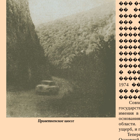
��������� �������, ������ - ����
��� �
������� �����, � ����� �����������
����" (�� ��������� "����" - �����
�� �
������ ���� �� ����� �������� ����
������� �� ���������� ����� ��
�������� ���������� � ����.
����
_____________________________________________________________
������. � �������� �����,
��� 
���������������� "������" - "�
���
������� ���������, �������������
��
������ ������ �� ������ ������
����
����� ������ ������ ����� ����
����
������� ����� ������������ ��
����
��������� ������ ���. � 1912 ����
����
� ��������, �������� ���� � �
����
����� 1940 ���� �� ����� ����� ��
� ��
�����. �������������� ������ ��
�����
�������� ������, ��� � �� ���� 
1974 
������ � ������ - ��� �� ��
�� ��
�����������.
�����
��������� ����: ����� ����� - 2
Совх
государс
������� ������ ���� � ����� - 0,
имения в
���� ��������, �� ������ �����
основани
����� �������� �������.
Приветненское шоссе
области.
������� � �������� �� ����
ущерб, и 
����������� ���; � 20-25 � �� ��
Тепер
Основной