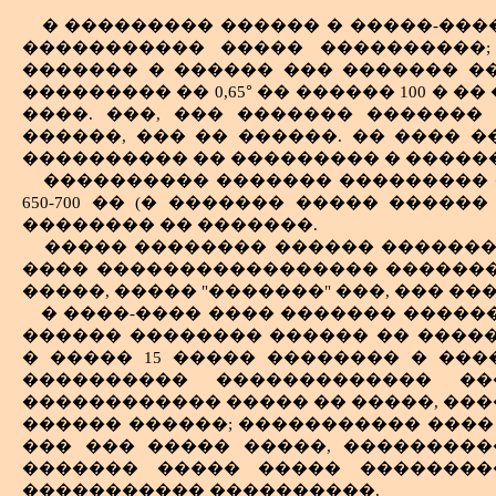
����������� �� ������, � �����
����� �� ���������� ���
�������� � ������������� (��� � 
���������� ����, ������� ���� �
� ��������� ������ � �����-���
� ���� ������).
�������� ������, ���
����������� ����� ����������;
������������ ���������� 
������� � ������ ��� ������� �
����������� ������� �������
°
��������� ���� ����������� ����
������ �������, ������������� 
��������� �� 0,65
�� ������ 100 � �
-----------------------------------------
������� �������. � ����
����. ���, ��� ������� ������� 
4
��������� �� ����� �������-��������,
���������� ���������� ��
������, ��� �� ������. �� ���� 
��������� ��������� �������.
�������, ��� ������, ��������
���������� �� ��������� � ������
���� ���� ����� ������ ��� ���
���������� ������� ��������� 
����-������� ������, ������� 
650-700 �� (� ������� ����� ������ 
������ � ������� �������� ��
�������� �� �������.
���� ������ ��� ������������
����� �������� ������ ��������
�����, ��������� ����� �������� 
���� ����������������� ��������
������� ����������, ��� ��� 
�����, ����� "�������" ���, ��� �
�������� � ������ ������.
� ����-���� ���� ������� �����
������ �������� ������ �� ����
� ����� 15 ����� �������� � ��
���������� ������������� �
������������ ����� �� �����, ���
������ ������; ����������� ���� 
��� ��� ����� �����, ����������
������� ����� ����� ��������
����������� ����������.