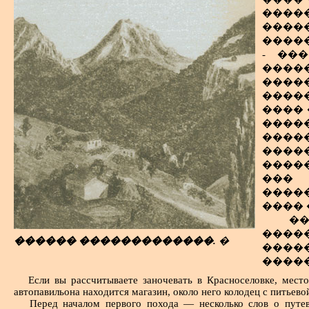
��������� ��� �������� ������
����
�����������, ����� ��� ������
����
�������������.
�����
���������: ��������� ������ 
- ��
����� ������ ���������� �����
����
����������� ����������� ������
����
������ �� ������ ��������, ���
����
��������� � ������� � ��� �����
���� 
��������, ������� ��������� �
�����
������������ ������� � ������:
���
��������� ����� �����������
����
�������� ���� ������������� �
�����
����������������.
���
---------------------------------------------
����
1
�� �������� ������ � ������� ���������. 
���� 
����", � "����, ���������� ��-��� �����",
"�������".
�
2
�������� ���������� � ������������ �
���
������ �������������.
�
��������� ������������ �������, 1921 �., ���. 77, 
����
����� �.�. �������
�����
�� �
����
Если вы рассчитываете заночевать в Красноселовке, место
����
������ ������, � ����� ����� �
автопавильона находится магазин, около него колодец с питьево
�����
Перед началом первого похода — несколько слов о путев
������� ��� ����� ������� ��� �