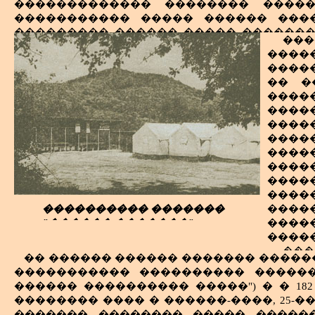
������������� �������� �����
����������� ����� ������ ����
��������� ������ ����� �������
���
��� �� ������ ���������� ��� 
�����
����������� ������������� �
����
����������� ����������� � � ��
�� �
����� ���������� �� �����������
����
������ ��������� � ����� �����
���
�������; ����� ��� ����������
�����
��������, ������� � ������������
����
����������������� �����, �� ��
����
������� ��������� �������� ����
����
���� ��� ����� ��������� � ���
�����
�����������, ������� ���� �� ��,
����
"�����" ������ �� ������� �����
���������� �������
�����
������, ����� �� ��� ����� �����.
"������ �������".
����
����� �� �������� ����� ������ 
����
���-����� �� ��� ��������� ���
���
������ ����� � ���� ���� ������
�� ������ ������ ������� ������
����
���������� ������ � ����� ����
����������� ���������� ������
���
�������� ������������.
������ ���������� �����") � � 182 
����
��
�������� ���� � ������-����, 25-�
����
���� ��������� ������ � ����
������� �������� ����� ������