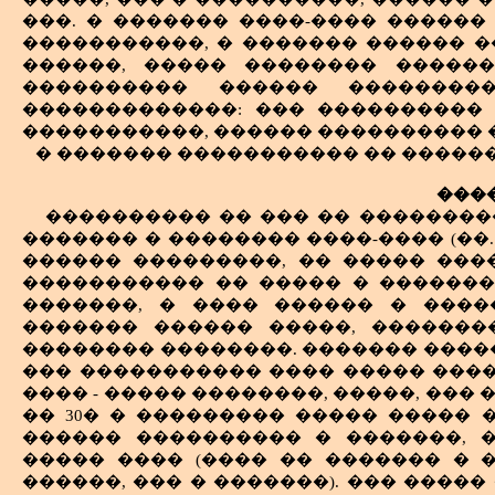
���. � ������� ����-���� �����
�����������, � ������� ������ �
������, ����� �������� ������
���������� ������ ��������
�������������: ��� ����������
�����������, ������ ���������� 
� ������� ����������� �� ������
���
���������� �� ��� �� ����������
������� � �������� ����-���� (��.
������ ���������, �� ����� ���
����������� �� ����� � �������
�������, � ���� ������ � ����
������� ������ �����, �������
�������� ��������. ������� �����
��� ����������� ���� ����� �����
���� - ����� ��������, �����, ���
�� 30� � ��������� ����� ����� 
������ ���������� � �������, 
����� ���� (���� �� ������� � �
������, ��� � �������). ��� ����