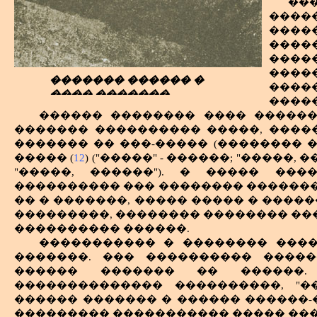
�� ������ ������� ������ - ����
��
���� ������ ���� � ��������� �
����
����� ������. ����� ������, �����
�����
������ ����� ��������� ���� �
���
������. ����� ������ ������� �
����
���������� �� �������, ������ 
����
������� ������ �
������� �������� �����, �������
����
���� �������.
���� ������� ������ ����������
����
����� �� ����� ���� ������ �����
������ �������� ���� ������
����
���������� ����� � ��������, �
������� ���������� �����, �����
���
���������� �������� �����������
������� �� ���-����� (�������� �
����
�������� ������� ����� � ����
����� (
12
) ("�����" - ������; "�����
� 
�������� ������������ ���� - 
"�����, ������"). � ����� ��
���
������. ������� ������� ������
���������� ��� �������� ��������
����
���� �����, ��������� �������� 
�� � �������, ����� ����� � �����
����
�������, ��� ������ ����� ���
���������, �������� �������� ���
����
���������, ������� ����������� 
���������� ������.
����
��� ������� ��������� ��������
����������� � �������� ����
����
������ ������ � ���������� � ��
�������. ��� ���������� �����
���
����� � �������� ���-���������� 
������ ������� �� ������.
�����
�������������� ����������, "�
����� ����� �������; ��� ���
���
��������. � ���� ������� �������
������ ������� � ������ ������-
����
��������� ����������� ����� �����
�� ����� ����� �� ���������� 
����