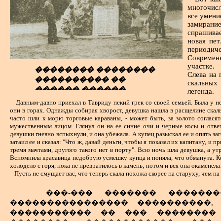
��������� - �����������, ��� 
многочисл
������������� � 1920 ����. ��������
��������� �������, � ������ - �
все умени
����) ��� �������� �. �. �����. �����
замирание
���������� �� "����� ������", 
�� ��������� ���������, ����������
спрашивае
��������� ����� ��� �������
������� ������������ ����� �. �. ����
новая пет
�������� ������� ������������ ����
��������� � ���� ��������. ��
периодич
��������, ���������, �������� ������
��������� �� ��������� �����
Современ
����������� �� ����� � ���������.
������ �����������.
участке.
�������� ��������
��������� � "�������� ���������", �
������� �����, ����������� 
Слева на 
������������ � ����, � ��� �����������
���������� ��
скальных
��������� ��������� ��������, � 
������ ������
легенда.
�� ���� ������, ������ � ��
��� ������� �� ���� ������ (�
�������.
Давным-давно приехал в Тавриду некий грек со своей семьей. Была у н
��������� ��������� ������, 
����������� � ������� �� �����
они в горах. Однажды собирая хворост, девушка нашла в расщелине скал
���������� �����, ����� �����
�������� ��������� �� �������
часто шли к морю торговые караваны, - может быть, за золото согласят
������, ����� ��������, ��
�����, ������ �������� ���� ����
мужественным лицом. Глянул он на ее синие очи и черные косы и отве
����������� ����; ����� � ��� ��
девушки гневно вспыхнули, и она убежала. А купец разыскал ее и опять заг
����� �� ������ ������������ ��
затаил ее и сказал: "Что ж, давай деньги, чтобы я показал их капитану, и 
������� �� ��������� 20 ��. �
������������ ��� ������ ������. 
тремя мачтами, другого такого нет в порту". Всю ночь шла девушка, а у
�������; ������ � ����� ������
�����; �� �������� �������� ��
Вспомнила красавица недобрую усмешку купца и поняла, что обманута. Ко
��������� ����� �������, �� �� �
����� ��� ���� ����� �� �����
холодело с горя, пока не превратилось в камень; потом и вся она окаменел
����� ���� - � ������� "����
Пусть не смущает вас, что теперь скала похожа скорее на старуху, чем на
���������� ����� � ������ 40
������������� �������� ���
���������� ���������� ������.
�������� � ����� ����. ����� �� 
���-��� ������� �������
������. ����� 10 ����� ��� ����
������) � �� ����� ������� �����
���������������� ����������,
�������� �� ����� ����� �� ����
����� � ���� ������ ���
����������� �� ��� �������� 
������ ������� �������; �� ��