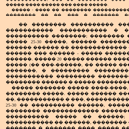
����� ���� ����� ��� ���� �����.
����� - ���� �� �������� ���������
�������� �� ��, ��� � ������� �
������������ ����� � ����� ��� 
�� �������� ���������� ��
�������������� ���������: ����
����������� ����������� � �
�����, ���������, ���������. ������
��������� ����������, ��� ���������
���������� ��������; �������� 
���� ������, ��������� ��������. �
����� 25-30 �����, ������ �����
�������������, ������� �� ���� �����
������ ������ �� ������������� �
����� ��������� � ����������. 
������ ��� ������ - ����� �����
�������� ��� �����������
������. ����� 20 ����� ������ ���
�������������, ������ �� ��������
����� (�� ���-������, �� ����� ��
����������� ���������� �� �������
�������, � ��������� ��������
������������ ����: ������������ 
����������� ��������� �������
������, ��������� ����.
�������� ������ � ����� ��������
������������ �������� ����� ������
� ������ ���� ����� ���, �
����� ������� ����� ����-����,
��������������� � ������� ��
�������� �����. ����� ������ ��
���������� �� ������������ ���
��, ����������� � ���, ���������
���������� ��� ��������� ������: ��
25-30 �� ���������� ������, ���
� ���� ���� ���������� (������).
�������� ������������� �������
���������� ����� �� ������;
����������� �� ������, �������� 
������� � ������� ���� ����� ��