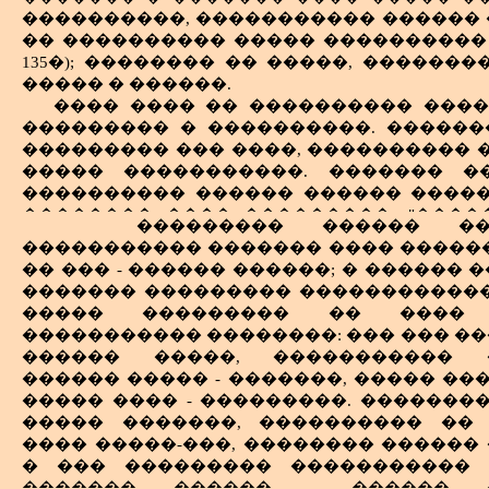
����������, ����������� ������ �
�� ���������� ����� ����������
135�); �������� �� �����, ������
����� � ������.
���� ���� �� ���������� ����
��������� � ����������. �����
��������� ��� ����, ���������� 
����� �����������. ������� �
���������� ������ ������ �����,
�������� ���� ���������, "����
��������� ������ ��
���� �� ������� ����� ����. ��
����������� ������� ���� ������
���, �������� ����������� �����
�� ��� - ������ ������; � ������ 
������������� � ������������ ��
������� ��������� ������������
���� ���� ������ �� �������� ��
����� ��������� �� ���� 
����������� �������� ������, �
����������� ��������: ��� ��� ��
������ ������ � �����������. ��
������ �����, ����������� �
�� ������� ���� �����, ������ �
������ ����� - �������, ����� ��
��� �� ���: ������ ����� ������ �
����� ���� - ���������. �������
����� �� ��������� ������, � ��
����� �������, ���������� ��
��� � ������� ��� �������� ���
���� �����-���, �������� ������ 
������ � ���� ������� �������
� ��� ��������� ����������� 
�������, �� - �����������! - ��
������� ������ - ������ �