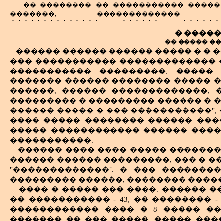
�� �������� �� ����������� �����
�������, ������������� 
�������������� ������, ������
������ ���� ���� ��� ����������
� ����
������� ����� ��� � ��������� ��
�� ����� �
����������, ������ ���� �� ���������
������ ������ ������ ����� � � 
�������, ������ �������������
��� ����������� ������������� 
���������� � ����� �������� �����
����������� ���������, �����
��������� ������ �� ��������� �����. 
������� ������ �������� ����� ��
��� �������� ��� ����������� 
������, ������ �������������, �
�������� ���� ������������ ���.
��������� � ��������� ������ � �
� ����������� ����� ����������
������ ����� � ��� �����������", �
������: � ������� ������, �������
���������� ����������� ������ ����
���� ����� �������� ������ ���
� ����������� �� �������������
����� ������������ ������ ���
�������, � ��, ��� ������ ������
�����������.
�������� � ������� � �������
������ ���� ���� ����� �������
����������� ����� ��� ��������� �
������ ������ ���������, ��� � 
����-������ � ������ �������� 
"�������������". � ��� ������
�������� �����, � ����������� �
��������� ������, �������� ����
������, ������� ������, �������
���� � ����� ��� ����. ������ �
���������, ������, ������.
�� ����������� - 43, �� �������� - 
�������� ��������� �� ���������
������������ ������, � ������
������������ ���� � 8 ����� ���
������� ������ � �����-������. ��
������� �� ��� �����, ����� ��