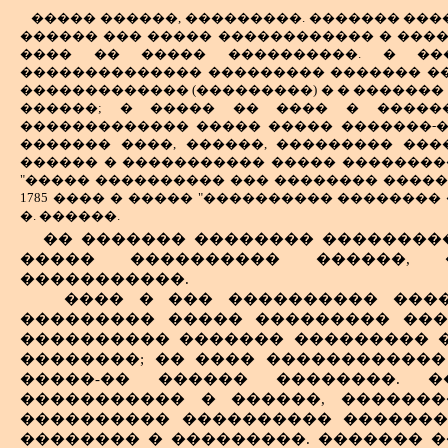
������ ��������� ���.
����� ������, ���������. ������� ���
���������� ������������ ���
� �� ������� ��� ����� �������
������ ��� ����� ������������ � �����
������� ���� ������. �� ������ �
�������� �������� ����������
���� �� ����� ����������. � ��
��������� � �������� �����
����������; ��������� ������
�������������� ��������� ������� ���
���������� �������� �����
�������� �������; ������ ���
������������� (���������) � � �������
���������. ��� ������, ����� �
������; � ����� �� ���� � ������-
��������� ��������, �������� �
���������, ������� ����, �������
������������� ����� ����� �������-��
������������� �����. ���� ����
������ �������� "������" (������
������� ����, ������, ��������� ���
����� ������.
������: ��� ��� ���, � ���� ����
������ � ����������� ����� ���������
�� ���� � ������ ����������� ��
�������, ������� ������� �����, 
"����� ���������� ��� �������� �����,
����� ����, �������� ������� �
1785 ���� � ����� "���������� �������
����� 182-�� ����������� ��
�������� ������, ������, ��� ���
�. ������.
������������ � ������ � ������
������. ���� �������, �����
� ����� ��� ���������� ���-���� 
�����.
�� ������� �������� ���������
������������ ����� �������!),
���������� ������������) - ����������
����� ���������� ������, �
������ � �� ��������. ���� ������
���� � ��������� �. �. ��������, ���
�����������.
������� ���� �������� � ��������� (
4
)
������� �������� ����, ������� 
���� � ��� ���������� ����
���� �������� ����� ��������� ������
�� ���� ���������, � ����� �����
��������� ����� ��������� ���
������ � ����������. � 1794 ���� � ���� 
� ���������� ������� � ������ 
���������� ������� ��������� �
������; ��� ��� ��������� � ����� 
��������� ���������� ����, ���
��������; �� ���� ������������
�������� ������. � 1898 ���� �� ����
������� ������, ����, �� ��������� 
��������� �������� ������ �������� ���
�����-�� ������ ��������. �
��������� �� ���������, � ���� ����
����������� � ������, �������
����� ������ ����� ������ � ��������,
���������� ���������� �������
�� ���������� � ������� ���������. 
�������� � ���������. ������� 