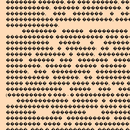
������� ������, �� ��� ������, ��
����������, ������ ���������. 
���������, ��� ������� � ���
����������� ������ �������, ����
������������.
�������� ����� ���������
����������� ����������� ��� ���
���������� ����� � ������
����������� � �������: �� ���
������ ������� � ����, �������
���� ������ ��� ������� ����
��������. ������ ����� ������
�����, ��� ��������� �������
���������� ������. �� �������
���� ����� ����� ���� ����, ��� 
������������� ����� ��� ���
(��������� � ��� - � ��������� ��
������������ ������ � �����
���������� ����������� ���� ��
������� �������� �������
������������� ���������� ����
�������� ���� �� ���� ��������
�����, ��� � ����������, ������ 