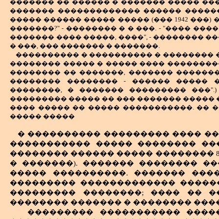
������� �� ������ � ������� ����� ���
������� ������������� ������ ������ 
����� ������ ����� ����� (��� 1942 ���)
�������?" - �������� � � ���. - "���� ��
������� ���� �����, ����", - �������� �
� ���, ��� ������� � �������.
���������� � ���������� � �������� ��
�������� ����� � ����� ���� ����������
�������� �� �������, ������� ������� 
�������� �������� - ������ ����� 
��������, � ������� ��������� ���".)
��������� ����� �� ��� ������� ����� 
���� ����� �� ����� �����������. �� 
����� �����
� ���������� ��������� ���� ��
����������� ����� �������� ���
�������� ������ ����� �������� 8
� �������). ������� �������� �
����� ����������. ������� ���
��������� ������������� ������
��������� ��������; ���� �� �
�������� ������� � �������� ���
��������� ����������� ����