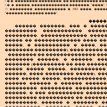
8
�.�. ��������-��������. �� ���������� �����. �.
���� �� ���� ����� � ����.
�� ������. �������� ��� ����� �
9
�. �. �����, ������������� �������, "����", 1969,
�������� ����� - ������� ������
����������� �������� �����, 
10
�������� ����������� � 1963 ����. ����
������������ ����� ������ �����
�������� �������� � ������� 
"������ ������� ����".
����� ������� �����, ��� ����� � 
������� ������.
�����
�� ������� ��� ������� ������
����������� ����, � ��� �����
������ �������, ��� � ����
���� ����� ����� ����� � ����
��������� �����. �����, �������
��������� ����������� �����
�������� ��� ������� ����, �����
������� ������� �������, ����
���������. ������������� ������
�����, ���������� �� �������
����� �� ������������� ���� ��
������ ������
����������, �� ���������� �
�������� ��� 
�����, � ���������� � ����, �
�������, �� �������������� ���
� ���� �����
�������� ���������). ���� ����� �
���-��� ���������� � ����� ����
��� ��������, �
�������� �� �������������� ����
�������, ������� ���
���� � ����, 
�������� ������, � ������. ��
������������� ��������� - ���
� �������� ���, �
������� (��������� �� ��� �����
�������, ��������-�������, � ���
� ���� � ������
����� ����� �����, ����������
�� ����� �������������� �������
������ �����, ��
������, ���� �������� �����). �
��������� ���������� ��
���� ����� �����, ������������
����� ����� ������ ����� �����
�������� �� ������� ����, ��
������ ������ � ������ ������
������. ��������� ����������
����� �����, ��������� � �� ��
��������� ��������� ���������
�������� ����� �� ���������
������� ������ ����� � �������
������. � ��� ���������� ������
�����������, ������� ���������
������ ���������� ���� �������
��������� ���������� �� ������
����� ����� � �����������. �
�� ������������� �����������.
���������. ������ � ������� �
�������� ������. ������ ���� �
�� ���������� � ����������� 