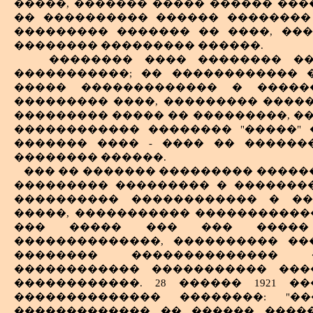
�����, ������� ����� ������ ���
�� ���������� ������ ��������
��������� ������� �� ����, ��
�������� ��������� ������.
�������� ���� �������� �
�����������; �� ������������ 
����� ������������� � �����
��������� ����, ��������� ����
��������� ����� �� ���������, ��
������������ �������� "�����" 
������� ���� - ���� �� ������
�������� ������.
��� �� ������� ��������� ����
��������� ��������� � ��������
���������� ������������ � ��
�����, ����������� ������������ 
��� ����� ��� ��� ����� 
��������������, ���������� ��
�������� �������������� 
������������ ����������� ���
������������. 28 ������ 1921 
�������������� ��������: "�
������������� �� ������ �����