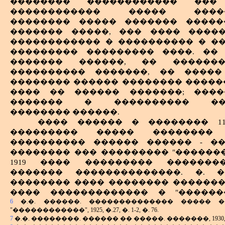
��������������, ��� ������ ��
�������� ������������ ���
������������� ����� �� ������, �
������ ��������� ���������� �
������������ ����� �����
� ��� �� ��������� (����� 10). �� 
������ �� 1200 �, ����� 250-300 ��
�������� ����� ������� �����
�����, �����, � ������� �������� 
�������� ������� �� ����� ����
������� �����, ��� ���� ����
���������� ���� �� ����� �����
������������ � ���������� � ��
�������� �� �����-���������. 
��������� ��������� ����. ��
����� � ������� ������ ������
������� ������, �� ������
������� ��� ������, ����������
���������� �������, �� �����
������� ��������� ����� ��� ���
�������� ������ �������� �����
�����������; �������� � � ��� ��
���� �� ������ �������; ����
������� �� ������ ����� �������
������� � ���������� ���
(�������) ��������� ������ �����
�������� ������.
���� ��� �� ������ ������ ����
���� ������ � �������� 11
�����, ��������� � ��������� � �
��������� ����� �������� 
� ��� ���� ������.
���������� ������ ������ - �
������ ����� � ��������, �� ���
�������� ��� ��������� "��������
��� �� ������� �����, ������ �
1919 ���� ��������� �������
��������� ��� ����� �� �����
������� ��������������. �. �
��������� ������������. �� ����
�������� ���� �������� ��������
��� ����������, �� �� ���� � ���
���� ������������� � "������
"������� ����� �����, ����� �� �
6
�.�. ������. �������������� ����� �
������ , 1942 ���� ��� ������� 
"������������", 1925, �.27, �. 1-2, �. 76.
��� �� �������"). ������ � ����
������� ������ � ��������, �
7
�.�. ��������. ������ �� �����. �������, 1930, �
�����, ����� ������� ������� ��
���������� �������, ������� �