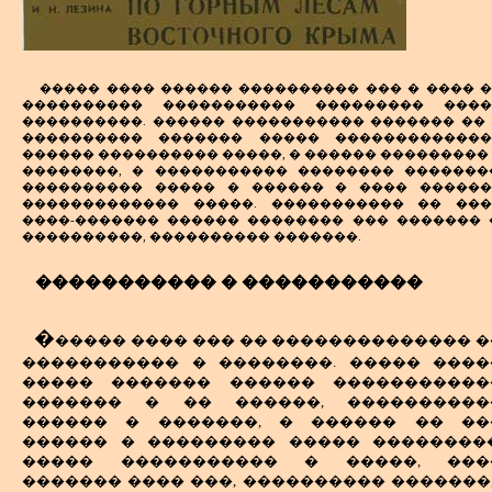
����� ���� ������ ���������� ��� � ���� 
���������� ����������� ��������� ����
����������. ������ ����������� ������� ��
���������� ������� ����� �������������
������ ���������� �����, � ������ ���������
��������, � ����������� �������� �������
���������� ����� � ������ � ���� �����
������������� �����. ����������� �� ��
����-������� ������ �������� ��� ������� 
����������, ���������� �������.
����������� � �����������
�
����� ���� ��� �� �������������� �
����������� � ��������. ����� ����
����� ������� ������ �����������
������� � �� ������, ����������
������ � �������, � ������ �� ��
������ � ��������� ����� ���������
����� ����������� � �����, ���
������� ���� ���, ���������� �������, 