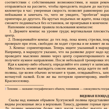
соответствии с собственными возможностями, и наши рек
����
�������, ����������� �� ���
отправляться на рассвете, чтобы преодолеть подъем до насту
����
�������������.
километра в час: умеренная скорость позволит равномерно ра
�� �
�������������� �� ����� ���
пейзажами и замечать то, чего не увидите, "пробегая" мар
���
������ ����� ���� ����������� 
ориентира до другого. На крутых подъемах не ждите, пока сердц
����
��� �� �������� ��� ����� � ����
сможете подниматься без остановок, не проигрывая в конечном 
Напомним основные правила пользования компасом:
���
������ �� ������, �������, ��
1. Держите компас на уровне груди; вертикальная плоскост
����
������� ������. �������������
центр.
����
������� ���������� �������
2. Поворачивайте компас до тех пор, пока конец стрелки, по
����
���������� ������������ �������
проверьте при этом, свободно ли ходит стрелка и не влияет ли н
����
�������; ��� �� ��������� �����.
3. Компас сориентирован. Теперь ищите указанный в маршр
����
Например, в маршруте указано, что на развилке дорог надо идт
���� �� ���� ���� ������
проведите мысленно линию через центр сориентированного к
����
������������ ���� �� ������
получите нужное направление. После небольшой тренировки это
����
������������� � �����, � ������
Идя к какому-либо объекту, определяйте его азимут и записыв
����
���������� ������. ��� �� ���
Местность может выглядеть совсем иначе, когда идете по ней
����
������ �� ���������� �������
поляны, где колеи обычно исчезают в траве, оглядывайтесь, за
�����
����������������� � �������
воткнутой палкой. Если же вы потеряли ориентировку, имейт
� ���
Красноселовку.
���������� ���������.
--------------------------------
�� �
������������� � �������
Топоним — название географического объекта; топонимия — совокупность геогра
3
����
����������� ��� �������� ��� ���
����
������ �������� ����, �������� 
ВИДОВАЯ ПЛОЩАД
Скалы над южным обрывом Хузгунской поляны представляют 
�����
������� ������������; "����" - "
видны роскошные леса в верховьях Танасу, древние горные пр
Помим
���� ��� ���� �������������� ��
До поляны немногим более двух часов ходьбы; высота е
сбросами.