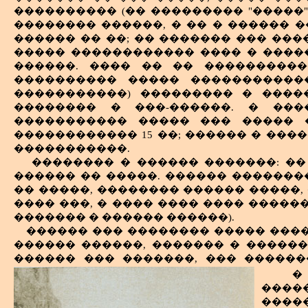
������ ����� ������� � ����
���������� (�� ��������� "�����")
����������� ����-������, �����
�������� ������, � �� � ������ 
�������, � ��������� � ������ ��
������ �� ��; �� ������� ��� ���
��������� � ������-���������
����� ������������ ���� � ����
������� �������� ���. �������� �����
������. ���� �� �� ����������
� �����-������ ��������� � ������� �
���������� ����� ������������
������� ������; ��������� ���������
�����������) ��������� � ����
������� ������������� �������
������ ������ ������� ������� ������
�������� � ���-������. � ��
���������� ������ ����������
����������� ����� ��� ����� �
������������ ������ ���� �� �����
������������ 15 ��; ������ � ���
������� ������� � ������ �������, ��
�����������.
�������� �������� ��������
�������� � ������ �������: ��
��������� �������� �����������.
������ �� �����. ������ ������
���������� �������� ���������� 
�� �����, �������� ������ �����
������������� � ����������. ������ �
���� ���, � ���� ���� ���� �����
���� ��� ����� � ����� �
������� � ������ ������).
������������� ����� �����
����������� ����� ������� � ����
������ ��� �������� ����� ����
���������. ��� ���� ������� 
������ ������, ������� � �����
����������� ���������� ����������
������ ��� �������, ��� �����
�� ������������� - 17 �� (� ����
������� � ����� ����������� ��
�
�����������); �� �����������
�����, �����, ����� - ��� ������ 
�����
�������������� � ���-������� �
������������� ���������� �� ��
����
������, 20 ��. ���� ����������� 