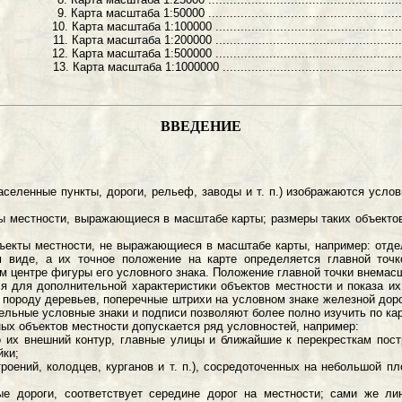
9. Карта масштаба 1:50000 .............................................................
10. Карта масштаба 1:100000 ............................................................
11. Карта масштаба 1:200000 ...........................................................
12. Карта масштаба 1:500000 ............................................................
13. Карта масштаба 1:1000000 ..........................................................
ВВЕДЕНИЕ
енные пункты, дороги, рельеф, заводы и т. п.) изображаются услов
ности, выражающиеся в масштабе карты; размеры таких объектов (дл
естности, не выражающиеся в масштабе карты, например: отдельн
м виде, а их точное положение на карте определяется главной точко
м центре фигуры его условного знака. Положение главной точки внемасш
дополнительной характеристики объектов местности и показа их ра
породу деревьев, поперечные штрихи на условном знаке железной доро
ельные условные знаки и подписи позволяют более полно изучить по кар
 объектов местности допускается ряд условностей, например:
о их внешний контур, главные улицы и ближайшие к перекресткам пост
йки;
роений, колодцев, курганов и т. п.), сосредоточенных на небольшой 
 дороги, соответствует середине дорог на местности; сами же ли