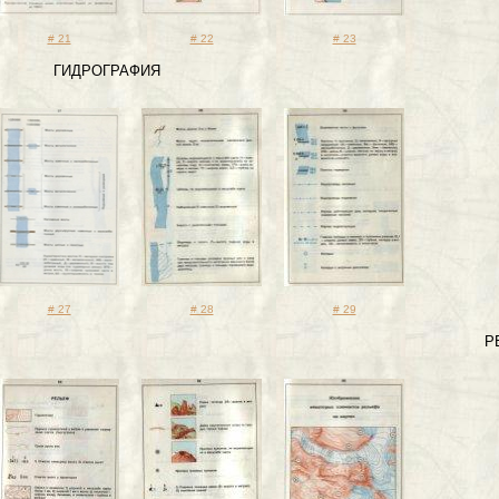
# 21
# 22
# 23
ГИДРОГР
# 27
# 28
# 29
РЕ