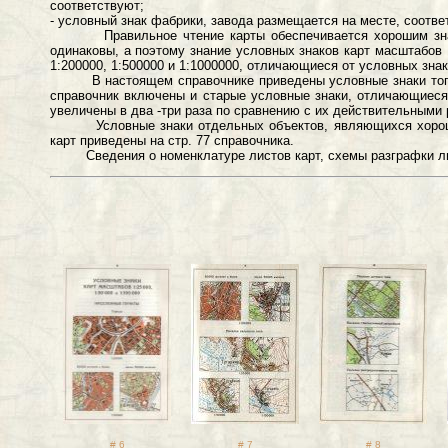
соответствуют;
- условный знак фабрики, завода размещается на месте, соотве
Правильное чтение карты обеспечивается хорошим знанием
одинаковы, а поэтому знание условных знаков карт масштабов 
1:200000, 1:500000 и 1:1000000, отличающиеся от условных зна
В настоящем справочнике приведены условные знаки топограф
справочник включены и старые условные знаки, отличающиеся п
увеличены в два -три раза по сравнению с их действительными
Условные знаки отдельных объектов, являющихся хорошими
карт приведены на стр. 77 справочника.
Сведения о номенклатуре листов карт, схемы разграфки листо
# 6
# 7
# 8