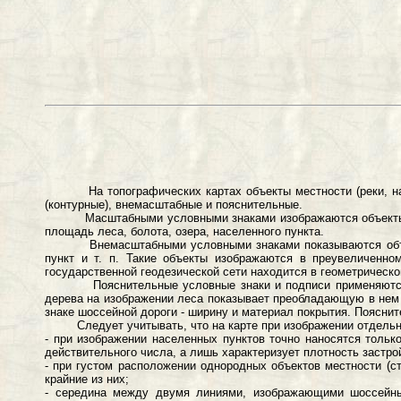
На топографических картах объекты местности (реки, насел
(контурные), внемасштабные и пояснительные.
Масштабными условными знаками изображаются объекты мест
площадь леса, болота, озера, населенного пункта.
Внемасштабными условными знаками показываются объекты м
пункт и т. п. Такие объекты изображаются в преувеличенно
государственной геодезической сети находится в геометрическо
Пояснительные условные знаки и подписи применяются для 
дерева на изображении леса показывает преобладающую в нем 
знаке шоссейной дороги - ширину и материал покрытия. Пояснит
Следует учитывать, что на карте при изображении отдельных
- при изображении населенных пунктов точно наносятся тольк
действительного числа, а лишь характеризует плотность застро
- при густом расположении однородных объектов местности (ст
крайние из них;
- середина между двумя линиями, изображающими шоссейные