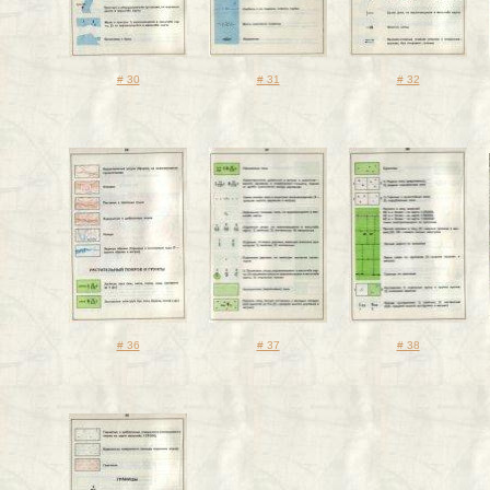
# 30
# 31
# 32
# 36
# 37
# 38