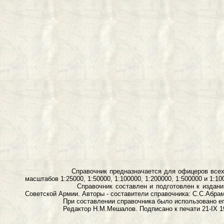
Справочник предназначается для офицеров всех родов в
масштабов 1:25000, 1:50000, 1:100000, 1:200000, 1:500000 и 1:10
Справочник составлен и подготовлен к изданию в Цент
Советской Армии. Авторы - составители справочника: С.С.Абрам
При составлении справочника было использовано его четве
Редактор Н.М.Мешалов. Подписано к печати 21-IХ 1967 г. То