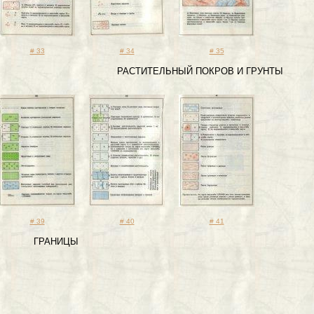
# 33
# 34
# 35
РАСТИТЕЛЬНЫЙ ПОКРО
# 39
# 40
# 41
ГРА