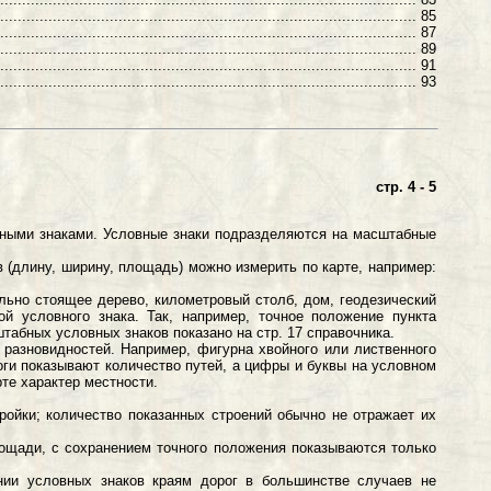
........................................................................................ 85
....................................................................................... 87
........................................................................................ 89
....................................................................................... 91
....................................................................................... 93
стр. 4 - 5
ными знаками. Условные знаки подразделяются на масштабные
ину, ширину, площадь) можно измерить по карте, например:
о стоящее дерево, километровый столб, дом, геодезический
й условного знака. Так, например, точное положение пункта
табных условных знаков показано на стр. 17 справочника.
зновидностей. Например, фигурна хвойного или лиственного
ги показывают количество путей, а цифры и буквы на условном
те характер местности.
ройки; количество показанных строений обычно не отражает их
площади, с сохранением точного положения показываются только
нии условных знаков краям дорог в большинстве случаев не