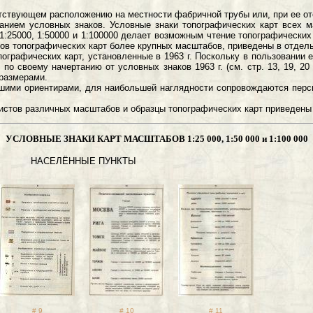
тствующем расположению на местности фабричной трубы или, при ее отс
 условных знаков. Условные знаки топографических карт всех м
1:25000, 1:50000 и 1:100000 делает возможным чтение топографически
ков топографических карт более крупных масштабов, приведены в отдельн
ических карт, установленные в 1963 г. Поскольку в пользовании еще 
о своему начертанию от условных знаков 1963 г. (см. стр. 13, 19, 2
 размерами.
 ориентирами, для наибольшей наглядности сопровождаются перспе
в различных масштабов и образцы топографических карт приведены на
УСЛОВНЫЕ ЗНАКИ КАРТ МАСШТАБОВ 1:25 000, 1:50 000 и 1:100 000
НАСЕЛЁННЫЕ
# 9
# 10
# 11