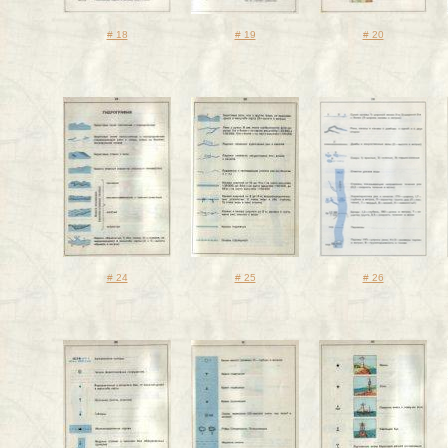
# 18
# 19
# 20
# 24
# 25
# 26