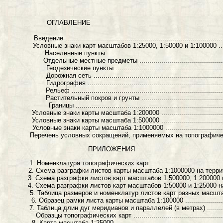
ОГЛАВЛЕНИЕ
Введение ..................................................................................
Условные знаки карт масштабов 1:25000, 1:50000 и 1:100000 ...................
Населенные пункты ................................................................
Отдельные местные предметы ....................................................
Геодезические пункты ............................................................
Дорожная сеть .....................................................................
Гидрография .......................................................................
Рельеф ..............................................................................
Растительный покров и грунты ..................................................
Границы ............................................................................
Условные знаки карты масштаба 1:200000 ...........................................
Условные знаки карты масштаба 1:500000 ...........................................
Условные знаки карты масштаба 1:1000000 .........................................
Перечень условных сокращений, применяемых на топографических картах ....
ПРИЛОЖЕНИЯ
1. Номенклатура топографических карт ...............................................
2. Схема разграфки листов карты масштаба 1:1000000 на территорию СССР ...
3. Схема разграфки листов карт масштабов 1:500000, 1:200000 и 1:10
4. Схема разграфки листов карт масштабов 1:50000 и 1:25000 на листе 
5. Таблица размеров и номенклатур листов карт разных масштабов .............
6. Образец рамки листа карты масштаба 1:100000 .................................
7. Таблица длин дуг меридианов и параллелей (в метрах) ........................
Образцы топографических карт ......................................................
8. Карта масштаба 1:25000 .............................................................