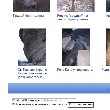
Правый борт поляны
Родник "средний" на
Ущ
левом борту ущелья
Ск.Таш-аир-бурун с
Река Кача у гидропоста
Родни
Качинским навесом
№5
(пещ.Хоба-тюбю)
Оп
_____________________________________
© SL, 2008 январь
irsl@yandex.ru
© Топонимика, привязка к местности: И.Л. Белянский