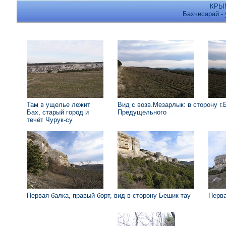
КРЫМ
Бахчисарай - 
Там в ущелье лежит
Вид с возв.Мезарлык: в сторону г.Б
Бах, старый город и
Предущельного
течёт Чурук-су
Первая балка, правый борт, вид в сторону Бешик-тау
Пер