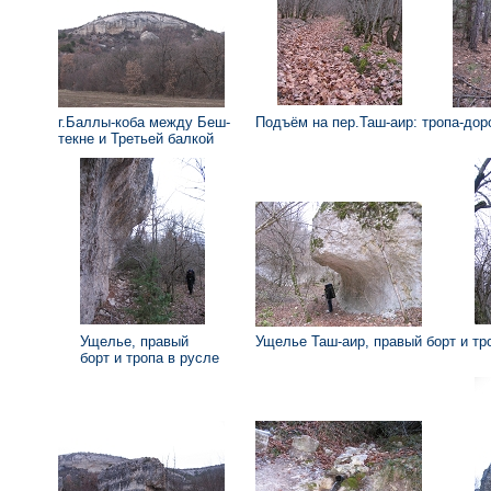
г.Баллы-коба между Беш-
Подъём на пер.Таш-аир: тропа-д
текне и Третьей балкой
Ущелье, правый
Ущелье Таш-аир, правый борт и тр
борт и тропа в русле