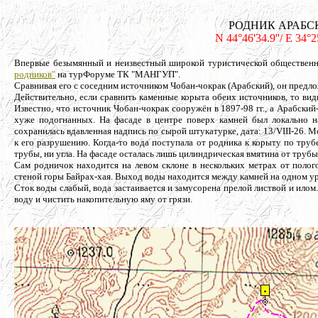
РОДНИК АРАБСКИ
N 44°46'34.9''/ E 34°
Впервые безымянный и неизвестный широкой туристической общественн
родников"
на турФоруме ТК "МАНГУП".
Сравнивая его с соседним источником Чобан-чокрак (Арабский), он предлож
Действительно, если сравнить каменные корыта обеих источников, то вид
Известно, что источник Чобан-чокрак сооружён в 1897-98 гг., а Арабский
хуже подогнанных. На фасаде в центре поверх камней был локально на
сохранилась вдавленная надпись по сырой штукатурке, дата: 13/VIII-26. М
к его разрушению. Когда-то вода поступала от родника к корыту по трубе
трубы, ни угла. На фасаде осталась лишь цилиндрическая вмятина от трубы,
Сам родничок находится на левом склоне в нескольких метрах от полого
стеной горы Байрах-хая. Выход воды находится между камней на одном ур
Сток воды слабый, вода застаивается и замусорена прелой листвой и илом.
воду и чистить накопительную яму от грязи.