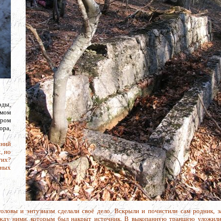
оды,
эмом
дром
ора,
нний
, но
гих?
тных
 головы и энтузиазм сделали своё дело. Вскрыли и почистили сам родник, 
между ними, которым был накрыт источник. В выкопанную траншею уложили