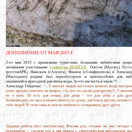
ДОПОЛНЕНИЕ ОТ МАЯ 2015 Г.
2-го мая 2015 г. крымскими туристами, большими любителями прир
активными участниками
турфорума МАНГУП
Олегом (Moysey), Руст
(рустэмАРК), Николаем (г.Алушта), Иваном (г.Симферополь) и Алексан
(Мастодонт) родник был переобустроен и приспособлен для наб
оказавшейся пригодной для питья воды. За что им честь и хвала !!!
Александр Гейдюнас:
"... У многих людей наступает момент, когда внутре
голос просит ответить на вопрос: «А, что ты сделал для других?» У многих
не у всех. То есть для семьи, для дома – это для себя, а для дру
Безвозмездно, не прося взамен ничего, от души, для блага других, неизвес
тебе людей. В этом смысле нам не пришлось уговаривать друг друга ...
Ударная работа (без хвастовства). Восемь рук, столько же ног, четыре
перекрытие – сделали его в два наката с синтетическим материалом 