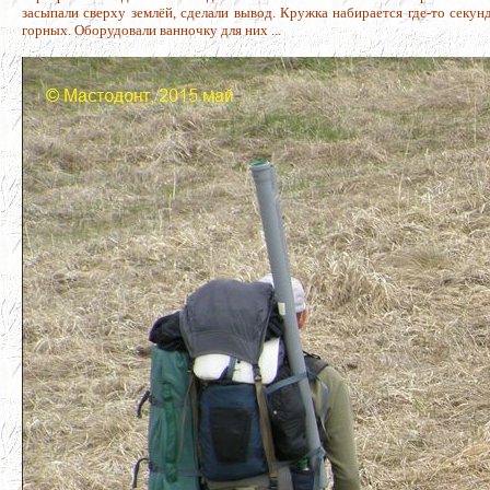
засыпали сверху землёй, сделали вывод. Кружка набирается где-то секунд
горных. Оборудовали ванночку для них ...