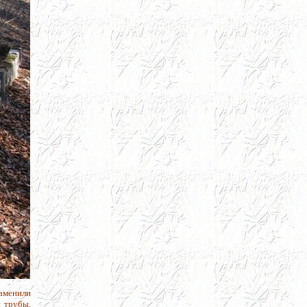
заменили
 трубы,