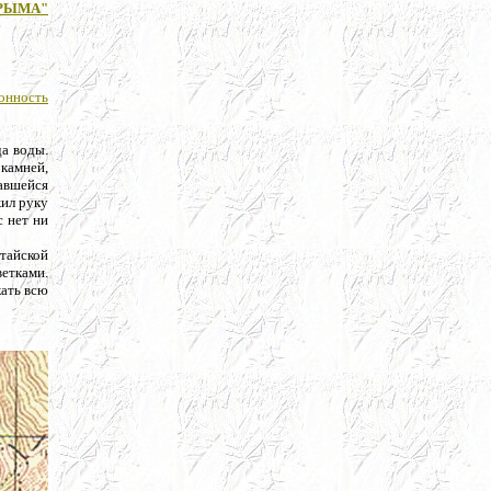
РЫМА"
онность
да воды.
 камней,
авшейся
жил руку
с нет ни
итайской
ветками.
кать всю