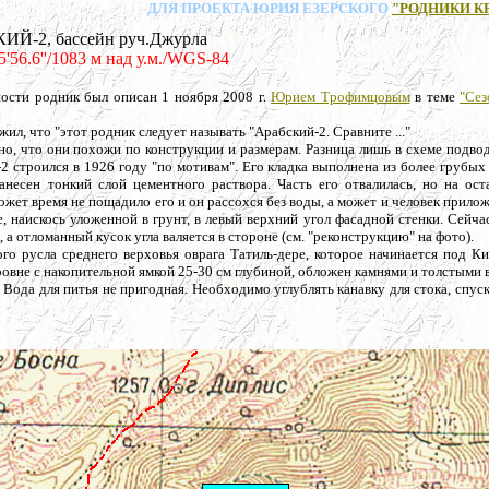
ДЛЯ ПРОЕКТА ЮРИЯ ЕЗЕРСКОГО
"РОДНИКИ К
Й-2, бассейн руч.Джурла
25'56.6''/1083 м над у.м./WGS-84
ости родник был описан 1 ноября 2008 г.
Юрием Трофимцовым
в теме
"Сез
ил, что "этот родник следует называть "Арабский-2. Сравните ..."
но, что они похожи по конструкции и размерам. Разница лишь в схеме подво
-2 строился в 1926 году "по мотивам". Его кладка выполнена из более грубых
несен тонкий слой цементного раствора. Часть его отвалилась, но на ост
ожет время не пощадило его и он рассохся без воды, а может и человек прило
, наискось уложенной в грунт, в левый верхний угол фасадной стенки. Сейча
 а отломанный кусок угла валяется в стороне (см. "реконструкцию" на фото).
го русла среднего верховья оврага Татиль-дере, которое начинается под К
овне с накопительной ямкой 25-30 см глубиной, обложен камнями и толстыми 
 Вода для питья не пригодная. Необходимо углублять канавку для стока, спус