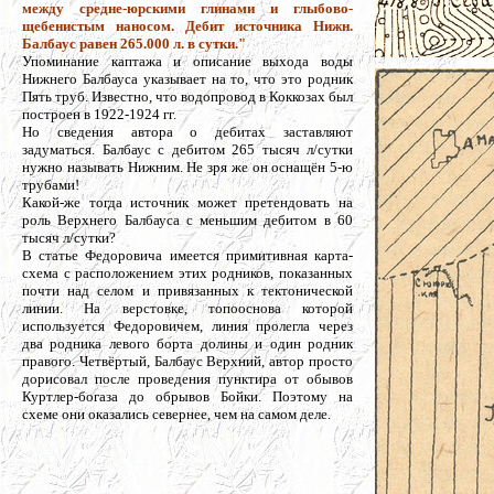
между средне-юрскими глинами и глыбово-
щебенистым наносом. Дебит источника Нижн.
Балбаус равен 265.000 л. в сутки."
Упоминание каптажа и описание выхода воды
Нижнего Балбауса указывает на то, что это родник
Пять труб. Известно, что водопровод в Коккозах был
построен в 1922-1924 гг.
Но сведения автора о дебитах заставляют
задуматься. Балбаус с дебитом 265 тысяч л/сутки
нужно называть Нижним. Не зря же он оснащён 5-ю
трубами!
Какой-же тогда источник может претендовать на
роль Верхнего Балбауса с меньшим дебитом в 60
тысяч л/сутки?
В статье Федоровича имеется примитивная карта-
схема с расположением этих родников, показанных
почти над селом и привязанных к тектонической
линии. На верстовке, топооснова которой
используется Федоровичем, линия пролегла через
два родника левого борта долины и один родник
правого. Четвёртый, Балбаус Верхний, автор просто
дорисовал после проведения пунктира от обывов
Куртлер-богаза до обрывов Бойки. Поэтому на
схеме они оказались севернее, чем на самом деле.