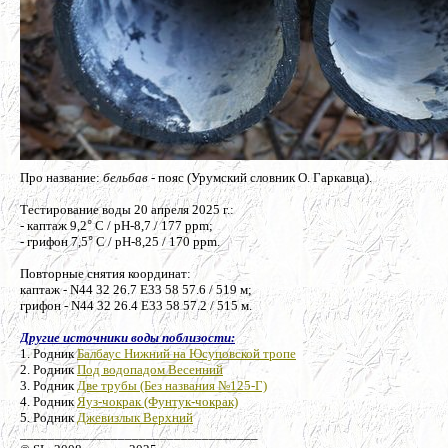
Про название:
бельбав
- пояс (Урумский словник О. Гаркавца).
Тестирование воды 20 апреля 2025 г.:
- каптаж 9
,2
°
С / pH-8,7 / 177 ppm;
- грифон 7
,5
°
С / pH-8,25 / 170 ppm.
Повторные снятия координат:
каптаж -
N44 32 26.7 E33 58 57.6 / 519 м;
грифон - N44 32 26.4 E33 58 57.2 / 515 м.
Другие источники воды поблизости:
1. Родник
Балбаус Нижний на Юсуповской тропе
2. Родник
Под водопадом Весенний
3. Родник
Две трубы (Без названия №125-Г)
4. Родник
Яуз-чокрак (Фунтук-чокрак)
5. Родник
Джевизлык Верхний
__________________________________