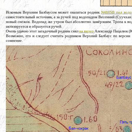
Искомым Верхним Балбаусом может оказаться родник
N488SB под водо
самостоятельный источник, а за ручей под водопадом Весенний (Суучхан)
новый снежок. Водопад же утром был абсолютно замёрзшим. Тропа к во
актизируется и образуется ручей.
Очень удачно этот загадочный родник снял
на видео
Александр Пацалюк (Ю
Возможно, его и следует считать родником Верхний Балбаус по версии 
сомнение.