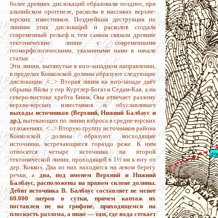
более древних дислокаций образовали позднее, при
альпийском орогенезе, расколы в массивах верхне-
юрских известняков. Позднейшая деструкция по
линиям этих дислокаций и расколов создала
современный рельеф и тем самым связала древние
тектонические линии с современными
геоморфологическими, указанными нами в начале
статьи.
Эти линии, вытянутые в юго-западном направлении,
в пределах Коккозской долины образуют следующие
дислокации: <...> Вторая линия на юго-западе даёт
обрывы Яйлы у гор Куртлер-Богаз и Седам-Кая, а на
северо-востоке хребта Биюк. Она отвечает разлому
верхне-юрских известняков и обуславливает
выходы источников (Верхний, Нижний Балбаус и
др.),
вытекающих по линии взброса в средне-юрских
отложениях. <...> Вторую группу источников района
Коккозской долины образуют восходящие
источники, встречающиеся гораздо реже. К ним
относятся четыре источника на второй
тектонической линии, проходящей в 1
½
км к югу от
дер. Коккоз. Два из них находятся на левом берегу
речки, а
два, под именем Верхний и Нижний
Балбаус, расположены на правом склоне долины.
Дебит источника В. Балбаус составляет не менее
60.000 литров в сутки, причем каптаж их
поставлен не на грифоне, приходящемся на
плоскость разлома, а ниже — там, где вода стекает