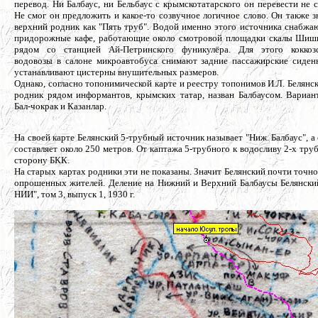
перевод. Ни Балбаус, ни Бельбаус с крымскотатарского он перевести не с
Не смог он предложить и какое-то созвучное логичное слово. Он также з
верхний родник как "Пять труб". Водой именно этого источника снабжа
придорожные кафе, работающие около смотровой площадки скалы Шиш
рядом со станцией Ай-Петринского фуникулёра. Для этого коккоз
водовозы в салоне микроавтобуса снимают задние пассажирские сиден
устанавливают цистерны внушительных размеров.
Однако, согласно топонимической карте и реестру топонимов И.Л. Белянск
родник рядом информантов, крымских татар, назван Балбаусом. Вариан
Бал-чокрак и Казанлар.
На своей карте Белянский 5-трубный источник называет "Ниж. Балбаус", а
составляет около 250 метров. От каптажа 5-трубного к водосливу 2-х тру
сторону БКК.
На старых картах родники эти не показаны. Значит Белянский почти точно
опрошенных жителей. Деление на Нижний и Верхний Балбаусы Белянский
НИИ", том 3, выпуск 1, 1930 г.