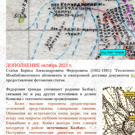
ДОПОЛНЕНИЕ октябрь 2021 г.
Статья Бориса Александровича Федоровича (1902-1981) "Геологич
Межбиблиотечного абонемента и электронной доставки документов
Кр
предоставление фотокопии статьи.
Федоровия трижды упоминает родники Балбаус,
связывая их и ряд других источников в долине
Коккозки с тектоническими проявлениями:
"... Более высокие горизонты средне-юрских
отложений представлены сланцевыми глинами.
Обнажения их встречаются очень редко, так как
всюду они покрыты глубоким почвенным покровом.
Ближайшие к дер. Коккоз выходы этих сланцев
находятся в районе
источников Балбаус.
<...>
Постумные тектонические движения по линиям