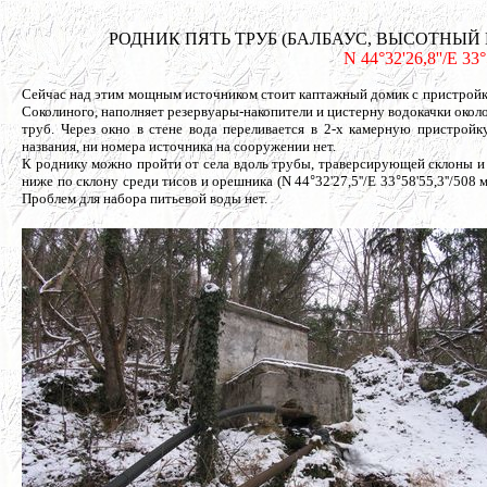
РОДНИК ПЯТЬ ТРУБ (БАЛБАУС, ВЫСОТНЫЙ №-/63),
N 44°32'26,8''/E 33
Сейчас над этим мощным источником стоит каптажный домик с пристройко
Соколиного, наполняет резервуары-накопители и цистерну водокачки окол
труб. Через окно в стене вода переливается в 2-х камерную пристрой
названия, ни номера источника на сооружении нет.
К роднику можно пройти от села вдоль трубы, траверсирующей склоны и 
ниже по склону среди тисов и орешника (N 44
°
32'27,5''/E 33
°
58'55,3''/508
Проблем для набора питьевой воды нет.