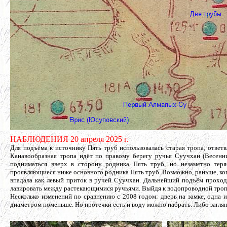
НАБЛЮДЕНИЯ 20 апреля 2025 г.
Для подъёма к источнику Пять труб использовалась старая тропа, отве
Канавообразная тропа идёт по правому берегу ручья Суучхан (Весенни
подниматься вверх в сторону родника Пять труб, но незаметно теря
проявляющиеся ниже основного родника Пять труб. Возможно, раньше, когд
впадала как левый приток в ручей Суучхан. Дальнейший подъём прохо
лавировать между растекающимися ручьями. Выйдя к водопроводной тропе
Несколько изменений по сравнению с 2008 годом: дверь на замке, одна
диаметром поменьше. Но протечки есть и воду можно набрать. Либо заглян