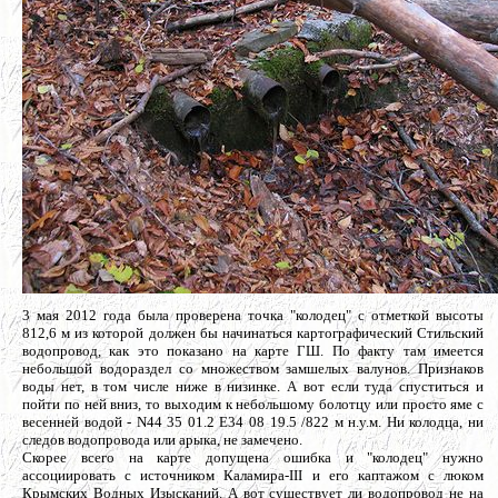
3 мая 2012 года была проверена точка "колодец" с отметкой высоты
812,6 м из которой должен бы начинаться картографический Стильский
водопровод, как это показано на карте ГШ. По факту там имеется
небольшой водораздел со множеством замшелых валунов. Признаков
воды нет, в том числе ниже в низинке. А вот если туда спуститься и
пойти по ней вниз, то выходим к небольшому болотцу или просто яме с
весенней водой - N44 35 01.2 E34 08 19.5 /822 м н.у.м. Ни колодца, ни
следов водопровода или арыка, не замечено.
Скорее всего на карте допущена ошибка и "колодец" нужно
ассоциировать с источником Каламира-III и его каптажом с люком
Крымских Водных Изысканий. А вот существует ли водопровод не на