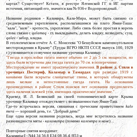
картах? Существует! Кстати, в
реестре Ялтинской ГГ и ИГ партии
источник, питающий его, значится как № 936-г Водопроводный.
Название родников - Каламира, Кала-Мира, может быть связано со
средневековым укреплением, располагавшимся на плато Яман-Таша:
"кала", "кале" - крепость, укрепление. Либо связь более простая и корень
слова связан с
qalamaq
- гл. выкладывать, делать кладку, возводить; сущ.
qalav
- забор, кладка.
В геологическом отчёте А. С. Моисеева "О Бешуйском каменноугольном
месторождении в Крыму" (Труды ВГРО НКТП СССР, выпуск 100, 1929
г.) упоминается созвучное название урочища Каламыр:
"Гнезда и прослойки гагата имеют обычно от 2 до 5 см. мощности, но
здесь были встречены два гнезда гагата до 70 см. в поперечнике.
Месторождение не имеет практического значения.
В районе д. Стиля в
урочищах Постериф, Каламыр и Тамардах
при разведке 1919 г.
канавами были вскрыты сланцеватые глины, в которых обнаружены
лишь мелкие и непостоянные гнезда гагата. На основании
произведенных в районе Стиля поисков нет основания предполагать
здесь наличия залежей угля, имеющих практическое значение."
Краевед И. Л. Белянский на своей топонимической карте Крыма
урочище Каламыр отождествляет с возвышенностью Яман-Таш.
Где-то встречалась версия, связанная с греческим приветствием
kalo
mera
— хороший день, т.е. "Добрый день!"
Еще одна версия названия родилась, когда мне встретилось название
разновидности мяты -
каламитра
(помимо
калентра
и
нане
) ...
Повторные снятия координат:
Каламира-I - N44 34 56.8 E34 08 36.4 /853 м