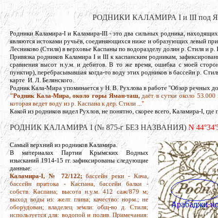
РОДНИКИ КАЛАМИРА I и III под Яма
Родники Каламира-I и Каламира-III - это два сильных родника, находящ
являются истоками ручьёв, соединяющихся ниже и образующих левый прит
Лесниково (Стиля) в верховье Каспаны по водоразделу долин р. Стиля и р. 
Привязка родников Каламира I и III к каспанским родникам, зафиксиро
сравнения высот н.у.м. и дебитов. В то же время, ошибка с моей сторо
пунктир), перебрасывавшая когда-то воду этих родников в бассейн р. Стил
карте И. Л. Белянского.
Родник Кала-Мира упоминается у Н. В. Рухлова в работе "Обзор речных до
"Родник Кала-Мира, около горы Яман-таш,
даёт в сутки около 53.000 
которая ведет воду из р. Каспана к дер. Стили ..."
Какой из родников видел Рухлов, не понятно, скорее всего, Каламира-I, гд
РОДНИК КАЛАМИРА I (№ 875-г БЕЗ НАЗВАНИЯ)
N 44°34'5
Самый верхний из родников Каламира.
В материалах Партии Крымских Водных
изысканий 1914-15 гг. зафиксированы следующие
данные:
Каламира-I, № 72/122;
бассейн реки - Кача,
бассейн притока - Каспана, бассейн балки -
собств. Каспана; высота н.у.м. 412 саж/879 м;
выход воды из: желт. глина; качество: норм.; не
оборудован; владелец земли: общ-во д. Стиля;
используется для: водопой и полив. Примечания: