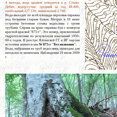
4 выхода, вода арыком отводится в р. Стилю.
Дебит, ведер/сутки: средний за год 48.400;
наибольший 127.530; наименьший 2.700.
Вода выходит по всей площади верховья овражка
под большим старым буком. Метрах в 10 ниже
устроена бетонная стенка водослива с тремя
трубами. Справа на краю овражка бук с номером
красной краской "875-г". Э
то номер, присвоенный
гидрогеологами по результатам изысканий 1950-
60-х годов. В реестре Ялтинской ГГ и ИГ партии
источник значится как
№ 875-г "Без названия".
Вода, набранная из труб водослива, пригодна для
питья после кипячения. Наблюдения 29 июля 2009
г.