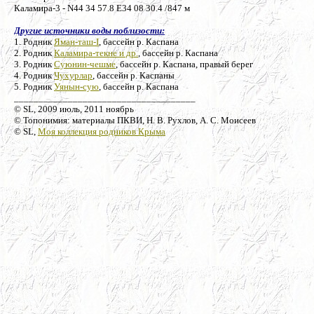
Каламира-3 - N44 34 57.8 E34 08 30.4 /847 м
Другие источники воды поблизости:
1. Родник
Яман-таш-I
, бассейн р. Каспана
2. Родник
Каламира-текне и др.
, бассейн р. Каспана
3. Родник
Суюнин-чешме
, бассейн р. Каспана, правый берег
4. Родник
Чухурлар
, бассейн р. Каспаны
5. Родник
Уянын-сую
, бассейн р. Каспана
_____________________________________
© SL, 2009 июль, 2011 ноябрь
© Топонимия: материалы ПКВИ, Н. В. Рухлов, А. С. Моисеев
© SL,
Моя коллекция родников Крыма