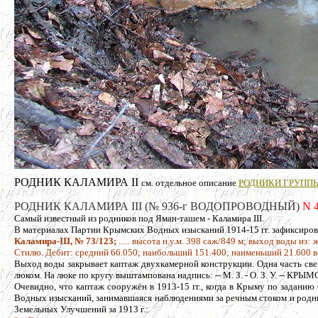
РОДНИК КАЛАМИРА II
см. отдельное описание
РОДНИКИ ГРУПП
РОДНИК КАЛАМИРА III (№ 936-г ВОДОПРОВОДНЫЙ)
N 4
Самый известный из родников под Яман-ташем - Каламира III.
В материалах Партии Крымских Водных изысканий 1914-15 гг. зафиксиро
Каламира-III, № 73/123;
..... высота н.у.м. 398 саж/849 м; выход воды из: 
Стилю. Дебит: средний 66.050; наибольший 151.400; наименьший 21.600 в
Выход воды закрывает каптаж двухкамерной конструкции. Одна часть св
люком. На люке по кругу выштампована надпись: -- М. З. - О. З. У. --
Очевидно, что каптаж сооружён в 1913-15 гг., когда в Крыму по задан
Водных изысканий, занимавшаяся наблюдениями за речным стоком и родн
Земельных Улучшений за 1913 г.: