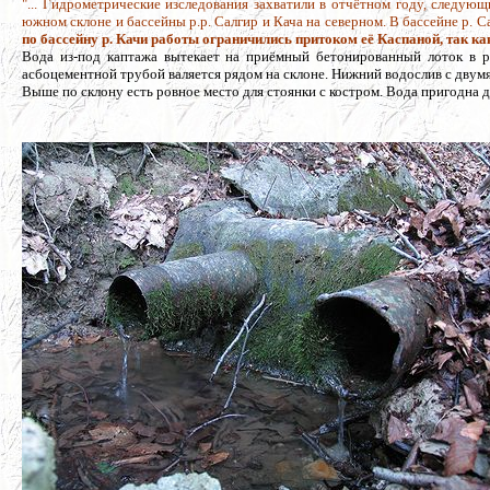
"... Гидрометрические изследования захватили в отчётном году, следую
южном склоне и бассейны р.р. Салгир и Кача на северном. В бассейне р. С
по бассейну р. Качи работы ограничились притоком её Каспаной, так к
Вода из-под каптажа вытекает на приёмный бетонированный лоток в р
асбоцементной трубой валяется рядом на склоне. Нижний водослив с двумя
Выше по склону есть ровное место для стоянки с костром. Вода пригодна д