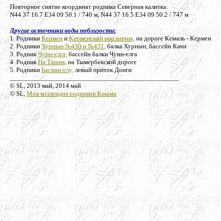
Повторное снятие координат родника Северная калитка:
N44 37 16.7 E34 09 50.1 / 740 м, N44 37 16.5 E34 09 50.2 / 747 м
Другие источники воды поблизости:
1. Родники
Кермен
и
Керменский нарзанчик,
на дороге Кемаль - Кермен
2. Родники
Хурнын №430 и №431,
балка Хурнын, бассейн Качи
3. Родник
Чуин-елга,
бассейн балки Чуин-елга
4. Родник
На Ташик,
на Тымербекской дороге
5. Родники
Басман-елу,
левый приток Донги
_________________________________________________
© SL, 2013 май, 2014 май
© SL,
Моя коллекция родников Крыма