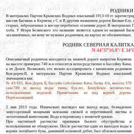
РОДНИКИ
В материалах Партии Крымских Водных изысканий 1913-16 гг. зарегистрир
массив Басмана и Кермена с С и В другим названием дороги Басман-Елу,
старых, заброшенных и кое-где перебитых осыпями дорог. В материалах П
хоба. У Игоря Белянского это название является одним из названий Бас
захламлённых, ни кому не нужных родничков, на картах не обозначенных.
РОДНИК СЕВЕРНАЯ КАЛИТКА (КОК-
N 44°37'16.8''/ E 34°
Описываемый родничок находится на нижней дороге напротив Кермена
на высоте примерно 740 м и относится непосредственно к бассейну Качи,
а не Донги. Возможно, его можно ассоциировать с качинским родником
Кок-дерек-II, в материалах Партии Крымских Водных изысканий
значащимся как:
№ 43/183, Кок-Дерек II, бассейн собственно Кача, балка б/н, высота 370
саж/789 м; выход воды: глина, бук.лес, Бешуйское лесничество;
использование: водопой. Примечания: из под корней дерева.
Пересыхающий.
2 мая 2013 года. Изначально выглядел как выход воды, безнадежно
замусоренный мощными залежами свежей и перегнившей листвы и
затоптанный животными. Вода в перемешку с вонючей грязью.
При частичной расчистке признаков былого обустройства и
использования не обнаружено. После расчистки один из выходов воды в
корнях погибшего бука, дававший основной дебит, был обложен камнями