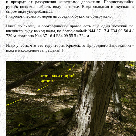
и прикрыт от разрушения животными дровинами. Прочистившийся
ручеёк позволял набрать воду на питье. Вода холодная и вкусная, в
сыром виде употреблялась.
Гидрологических номеров на соседних буках не обнаружено.
Ниже по склону и орографически правее есть еще один похожий по
внешнему виду выход воды, но более слабый: N44 37 17.4 E34 09 56.4 /
729 м, повторно N44 37 16.4 E34 09 55.5 / 724 м.
Надо учесть, что это территория Крымского Природного Заповедника -
вход и нахождение запрещены!!!