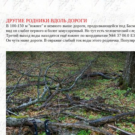
ДРУГИЕ РОДНИКИ ВДОЛЬ ДОРОГИ
В 100-150 м "южнее" и немного выше дороги, продолжающейся под Басма
вид он слабее первого и более замусоренный. Но тут есть человеческий сле
Третий выход воды находится ещё южнее по координатам N44 37 06.0 E34 
Он чуть ниже дороги. В овражке слабый ток воды этого родничка. Популяр