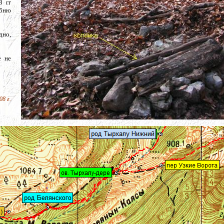
8 гг
ебню
дно,
е не
8 г.