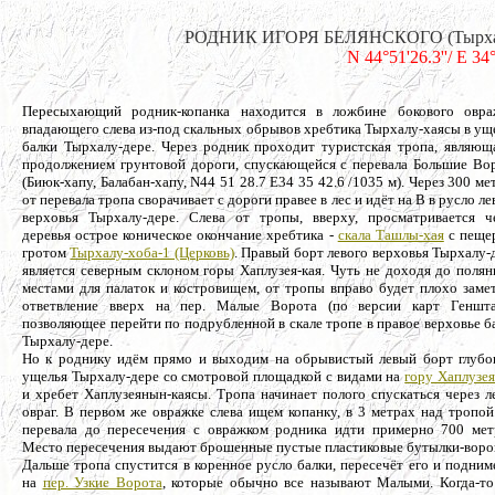
РОДНИК ИГОРЯ БЕЛЯНСКОГО (Тырхалу "в
N 44°51'26.3''/ E 34
Пересыхающий родник-копанка находится в ложбине бокового овра
впадающего слева из-под скальных обрывов хребтика Тырхалу-хаясы в ущ
балки Тырхалу-дере. Через родник проходит туристская тропа, являющ
продолжением грунтовой дороги, спускающейся с перевала Большие Во
(Биюк-хапу, Балабан-хапу, N44 51 28.7 E34 35 42.6 /1035 м). Через 300 ме
от перевала тропа сворачивает с дороги правее в лес и идёт на В в русло ле
верховья Тырхалу-дере. Слева от тропы, вверху, просматривается ч
деревья острое коническое окончание хребтика -
скала Ташлы-хая
с пеще
гротом
Тырхалу-хоба-1 (Церковь)
. Правый борт левого верховья Тырхалу-
является северным склоном горы Хаплузея-кая. Чуть не доходя до полян
местами для палаток и костровищем, от тропы вправо будет плохо заме
ответвление вверх на пер. Малые Ворота (по версии карт Геншта
позволяющее перейти по подрубленной в скале тропе в правое верховье б
Тырхалу-дере.
Но к роднику идём прямо и выходим на обрывистый левый борт глубо
ущелья Тырхалу-дере со смотровой площадкой с видами на
гору Хаплузея
и хребет Хаплузеянын-каясы. Тропа начинает полого спускаться через л
овраг. В первом же овражке слева ищем копанку, в 3 метрах над тропой
перевала до пересечения с овражком родника идти примерно 700 мет
Место пересечения выдают брошенные пустые пластиковые бутылки-воро
Дальше тропа спустится в коренное русло балки, пересечёт его и подним
на
пер. Узкие Ворота
, которые обычно все называют Малыми. Когда-то