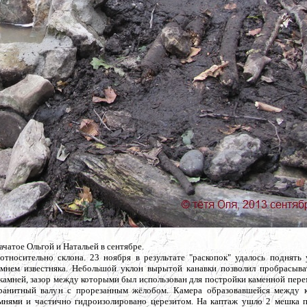
чатое Ольгой и Натальей в сентябре.
носительно склона. 23 ноября в результате "раскопок" удалось поднять 
мнем известняка. Небольшой уклон вырытой канавки позволил пробрасыва
 камней, зазор между которыми был использован для постройки каменной пер
 гранитный валун с прорезанным жёлобом. Камера образовавшейся между 
мнями и частично гидроизолировано церезитом. На каптаж ушло 2 мешка п