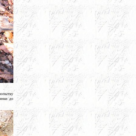
 попытку
янки до