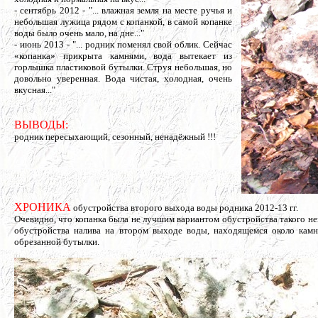
- сентябрь 2012 - "... влажная земля на месте ручья и
небольшая лужица рядом с копанкой, в самой копанке
воды было очень мало, на дне..."
- июнь 2013 - "... родник поменял свой облик. Сейчас
«копанка» прикрыта камнями, вода вытекает из
горлышка пластиковой бутылки. Струя небольшая, но
довольно уверенная. Вода чистая, холодная, очень
вкусная..."
ВЫВОДЫ:
родник пересыхающий, сезонный, ненадёжный !!!
ХРОНИКА
обустройства второго выхода воды родника 2012-13 гг.
Очевидно, что копанка была не лучшим вариантом обустройства такого н
обустройства налива на втором выходе воды, находящемся около камне
обрезанной бутылки.