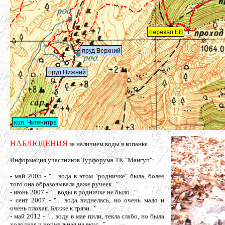
НАБЛЮДЕНИЯ
за наличием воды в копанке
Информация участников Турфорума ТК "Мангуп":
- май 2005 - "... вода в этом "родничке" была, более
того она образовывала даже ручеек..."
- июнь 2007 - "... воды в родничке не было..."
- сент 2007 - "... вода виднелась, но очень мало и
очень плохая. Ближе к грязи..."
- май 2012 - "... воду в мае пили, текла слабо, но была
холодная и нормальная на вкус..."