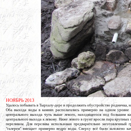
НОЯБРЬ 2013
Удалось побывать в Тырхалу-дере и продолжить обустройство родничка, на
Оба выхода воды в камнях располагались примерно на одном уровне от
центрального выхода чуть выше левого, находящегося под большим ка
центрального выхода к левому. Ниже левого в грунт вросли пара крупных
переливом. Для перелива использован предварительно заготовленный
"галереи" вмещает примерно ведро воды. Сверху всё было заложено ка