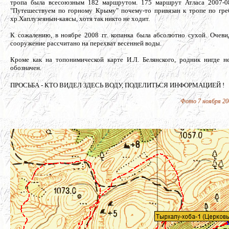
тропа была всесоюзным 182 маршрутом. 175 маршрут Атласа 2007-0
"Путешествуем по горному Крыму" почему-то привязан к тропе по гр
хр.Хаплузеянын-каясы, хотя так никто не ходит.
К сожалению, в ноябре 2008 гг. копанка была абсолютно сухой. Очеви
сооружение рассчитано на перехват весенней воды.
Кроме как на топонимической карте И.Л. Белянского, родник нигде н
обозначен.
ПРОСЬБА - КТО ВИДЕЛ ЗДЕСЬ ВОДУ, ПОДЕЛИТЬСЯ ИНФОРМАЦИЕЙ !
Фото 7 ноября 200