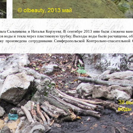
ьга Сальникова и Наталья Корзуева. В сентябре 2013 ими была сложена ван
дов воды и текла через пластиковую трубку. Выходы воды были расчищены, 
ику произведена сотрудниками Симферопольской Контрольно-спасательной