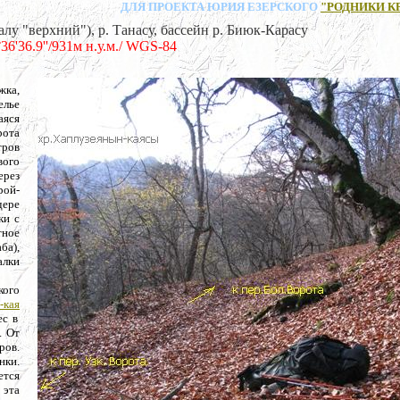
ДЛЯ ПРОЕКТА ЮРИЯ ЕЗЕРСКОГО
"РОДНИКИ К
ерхний"), р. Танасу, бассейн р. Биюк-Карасу
°36'36.9''/931м н.у.м./ WGS-84
жка,
елье
аяся
рота
тров
вого
ерез
рой-
дере
ки с
тное
ба),
алки
кого
-кая
ес в
. От
ров.
нки.
ется
 эта