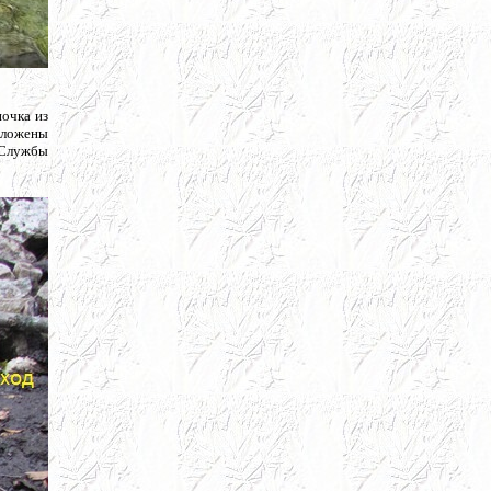
ночка из
обложены
 Службы