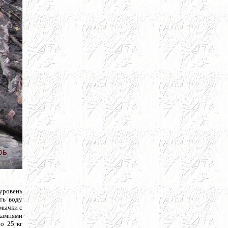
уровень
ть воду
емычки с
камнями
о 25 кг