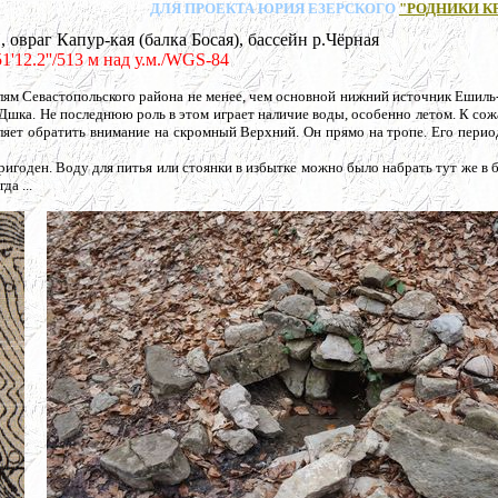
ДЛЯ ПРОЕКТА ЮРИЯ ЕЗЕРСКОГО
"РОДНИКИ К
 Капур-кая (балка Босая), бассейн р.Чёрная
51'12.2''/513 м над у.м./WGS-84
ям Севастопольского района не менее, чем основной нижний источник Ешиль
Дшка. Не последнюю роль в этом играет наличие воды, особенно летом. К со
вляет обратить внимание на скромный Верхний. Он прямо на тропе. Его пери
пригоден. Воду для питья или стоянки в избытке можно было набрать тут же в
да ...