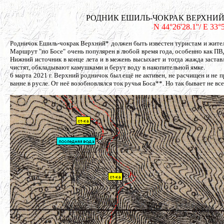
РОДНИК ЕШИЛЬ-ЧОКРАК ВЕРХНИЙ, овраг
N 44°26'28.1''/ E 33°
Родничок Ешиль-чокрак Верхний* должен быть известен туристам и жител
Маршрут "по Босе" очень популярен в любой время года, особенно как ПВ
Нижний источник в конце лета и в межень высыхает и тогда жажда заста
чистят, обкладывают камушками и берут воду в накопительной ямке.
6 марта 2021 г. Верхний родничок был ещё не активен, не расчищен и не 
ванне в русле. От неё возобновлялся ток ручья Боса**. Но так бывает не всег