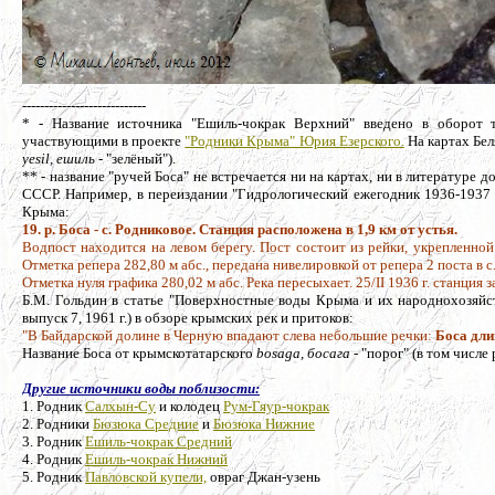
----------------------------
* - Название источника "Ешиль-чокрак Верхний" введено в оборот 
участвующими в проекте
"Родники Крыма" Юрия Езерского.
На картах Бел
yesil, ешиль
- "зелёный").
** - название "ручей Боса" не встречается ни на картах, ни в литературе
СССР. Например, в переиздании "Гидрологический ежегодник 1936-1937 г
Крыма:
19. р. Боса - с. Родниковое. Станция расположена в 1,9 км от устья.
Водпост находится на левом берегу. Пост состоит из рейки, укрепленной 
Отметка репера 282,80 м абс., передана нивелировкой от репера 2 поста в 
Отметка нуля графика 280,02 м абс. Река пересыхает. 25/II 1936 г. станция з
Б.М. Гольдин в статье "Поверхностные воды Крыма и их народнохозяйст
выпуск 7, 1961 г.
) в обзоре крымских рек и притоков:
"В Байдарской долине в Черную впадают слева небольшие речки:
Боса дли
Название Боса от крымскотатарского
bosaga, босага
- "порог" (в том числе 
Другие источники воды поблизости:
1. Родник
Салхын-Су
и колодец
Рум-Гяур-чокрак
2. Родники
Бюзюка Средние
и
Бюзюка Нижние
3. Родник
Ешиль-чокрак Средний
4. Родник
Ешиль-чокрак Нижний
5. Родник
Павловской купели,
овраг Джан-узень
_____________________________________