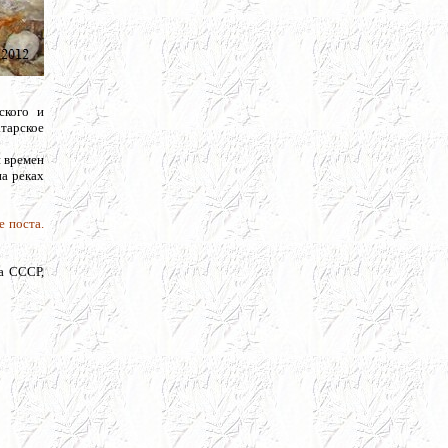
ского и
атарское
и времен
на реках
е поста.
а СССР,