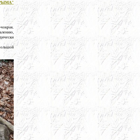
РЫМА"
-чокрак.
жалению,
одически
 большой