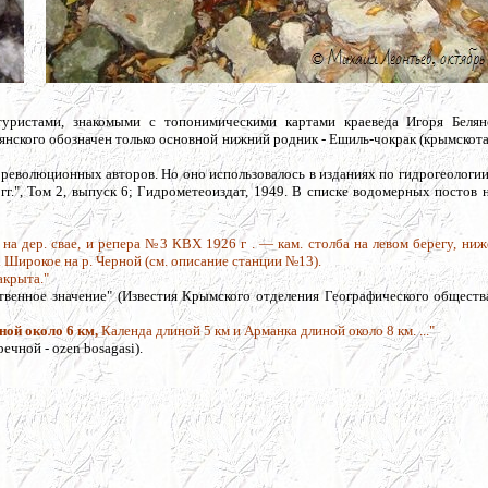
туристами, знакомыми с топонимическими картами краеведа Игоря Белян
янского обозначен только основной нижний родник - Ешиль-чокрак (крымскот
 дореволюционных авторов. Но оно использовалось в изданиях по гидрогеологи
г.", Том 2, выпуск 6; Гидрометеоиздат, 1949. В списке водомерных постов 
на дер. свае, и репера №3 КВХ 1926 г . — кам. столба на левом берегу, ниж
с. Широкое на р. Черной (см. описание станции №13).
акрыта."
венное значение" (
Известия Крымского отделения Географического обществ
ной около 6 км,
Календа длиной 5 км и Арманка длиной около 8 км. ..."
речной - ozen bosagasi).