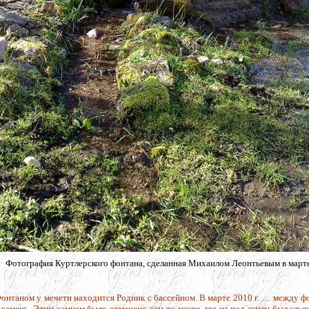
Фотография Куртлерского фонтана, сделанная Михаилом Леонтьевым в марте
Фонтаном у мечети находится Родник с бассейном. В марте 2010 г. … между 
камень. Этим камнем было отмечено кем-то место, где из-под земли был слы