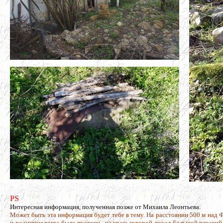
PS
Интересная информация, полученная позже от Михаила Леонтьева:
Может быть эта информация будет тебе в тему. На расстоянии 500 м над 
и родником тогда была пустошь, на краю которой лежал большой плоский 