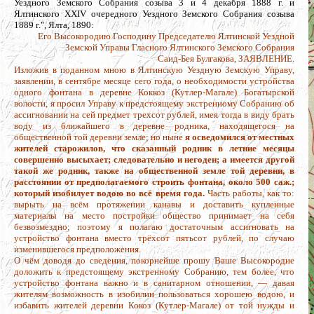
Уездного Земского Собрания созыва 3 и 4 декабря 1888 г. и
Ялтинского XXIV очередного Уездного Земского Собрания созыва
1889 г.", Ялта, 1890:
Его Высокородию Господину Председателю Ялтинской Уездной
Земской Управы Гласного Ялтинского Земского Собрания
Саид-Бея Булгакова, ЗАЯВЛЕНИЕ.
Изложив в поданном мною в Ялтинскую Уездную Земскую Управу,
заявлении, в сентябре месяце сего года, о необходимости устройства
одного фонтана в деревне Коккоз (Кутлер-Магале) Богатырской
волости, я просил Управу к предстоящему экстренному Собранию об
ассигновании на сей предмет трехсот рублей, имея тогда в виду брать
воду из ближайшего в деревне родника, находящегося на
общественной той деревни земле; но ныне
я осведомился от местных
жителей старожилов, что сказанный родник в летние месяцы
совершенно высыхает; следовательно и негоден; а имеется другой
такой же родник, также на общественной земле той деревни, в
расстоянии от предполагаемого строить фонтана, около 500 саж.;
который изобилует водою во всё время года.
Часть работы, как то:
вырыть на всём протяжении канавы и доставить купленные
материалы на место постройки общество принимает на себя
безвозмездно; поэтому я полагаю достаточным ассигновать на
устройство фонтана вместо трёхсот пятьсот рублей, по случаю
изменившегося предположения.
О чём доводя до сведения, покорнейше прошу Ваше Высокородие
доложить к предстоящему экстренному Собранию, тем более, что
устройство фонтана важно и в санитарном отношении, — давая
жителям возможность в изобилии пользоваться хорошею водою, и
избавить жителей деревни Кокоз (Кутлер-Магале) от той нужды и