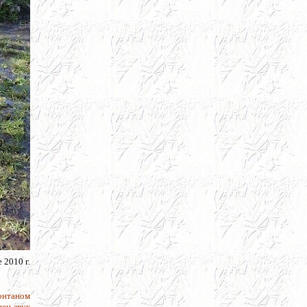
 2010 г.
фонтаном
шен звук