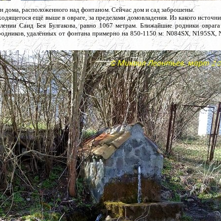
н дома, расположенного над фонтаном. Сейчас дом и сад заброшены.
аходящегося ещё выше в овраге, за пределами домовладения. Из какого источн
явлении Саид Бея Булгакова, равно 1067 метрам. Ближайшие родники оврага
родников, удалённых от фонтана примерно на 850-1150 м: N084SX, N195SX, 