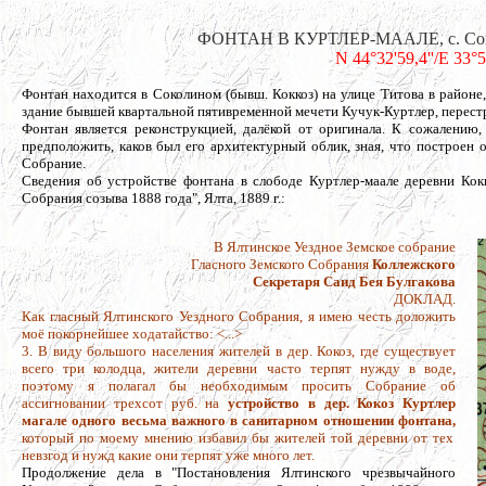
ФОНТАН В КУРТЛЕР-МААЛЕ, с. Соколи
N 44°32'59,4''/E 33°
Фонтан находится в Соколином (бывш. Коккоз) на улице Титова в районе
здание бывшей квартальной пятивременной мечети Кучук-Куртлер, перестро
Фонтан является реконструкцией, далёкой от оригинала. К сожалению
предположить, каков был его архитектурный облик, зная, что построен о
Собрание.
Сведения об устройстве фонтана в слободе Куртлер-маале деревни Кок
Собрания созыва 1888 года", Ялта, 1889 г.:
В Ялтинское Уездное Земское собрание
Гласного Земского Собрания
Коллежского
Секретаря Саид Бея Булгакова
ДОКЛАД.
Как гласный Ялтинского Уездного Собрания, я имею честь доложить
моё покорнейшее ходатайство: <...>
3. В виду большого населения жителей в дер. Кокоз, где существует
всего три колодца, жители деревни часто терпят нужду в воде,
поэтому я полагал бы необходимым просить Собрание об
ассигновании трехсот руб. на
устройство в дер. Кокоз Куртлер
магале одного весьма важного в санитарном отношении фонтана,
который по моему мнению избавил бы жителей той деревни от тех
невзгод и нужд какие они терпят уже много лет.
Продолжение дела в "Постановления Ялтинского чрезвычайного