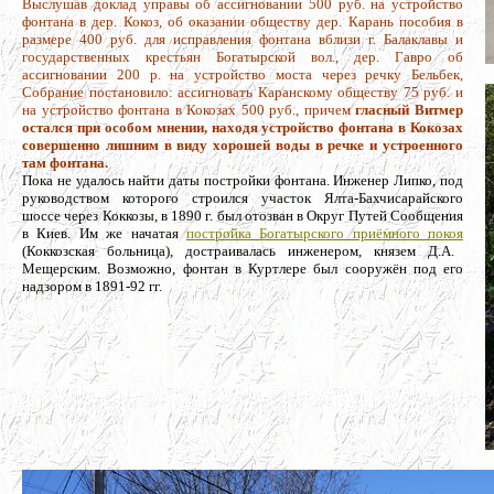
Выслушав доклад управы об ассигновании 500 руб. на устройство
фонтана в дер. Кокоз, об оказании обществу дер. Карань пособия в
размере 400 руб. для исправления фонтана вблизи г. Балаклавы и
государственных крестьян Богатырской вол., дер. Гавро об
ассигновании 200 р. на устройство моста через речку Бельбек,
Собрание постановило: ассигновать Каранскому обществу 75 руб. и
на устройство фонтана в Кокозах 500 руб., причем
гласный Витмер
остался при особом мнении, находя устройство фонтана в Кокозах
совершенно лишним в виду хорошей воды в речке и устроенного
там фонтана.
Пока не удалось найти даты постройки фонтана. Инженер Липко, под
руководством которого строился участок Ялта-Бахчисарайского
шоссе через Коккозы, в 1890 г. был отозван в Округ Путей Сообщения
в Киев. Им же начатая
постройка Богатырского приёмного покоя
(Коккозская больница), достраивалась инженером, князем Д.А.
Мещерским. Возможно, фонтан в Куртлере был сооружён под его
надзором в 1891-92 гг.