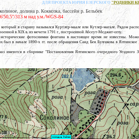
ДЛЯ ПРОЕКТА ЮРИЯ ЕЗЕРСКОГО
"РОДНИКИ К
ное, долина р. Коккозка, бассейн р. Бельбек
56'50,5''/313 м над у.м./WGS-84
, который в старину назывался Куртлер-маале или Кутлер-магале. Рядом рас
енной в XIX в. из мечети 1791 г., построенной Абсеут-Меджит-оглу.
, исторические фотоснимки фонтана в настоящее время не известны. Мож
н был в начале 1890-х гг. после обращения Саид Бея Булгакова в Ялтинское
коз имеются в сборнике "Постановления Ялтинского очередного Уездного З