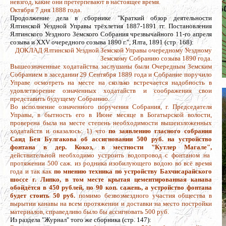
невзгод, какие они претерпевают в настоящее время.
Октября 7 дня 1888 года.
Продолжение дела в сборнике "Краткий обзор деятельности
Ялтинской Уездной Управы трёхлетия 1887-1891 гг. Постановления
Ялтинского Уездного Земского Собрания чрезвычайного 11-го апреля
созыва и XXV очередного созыва 1890 г.", Ялта, 1891 (стр. 168):
ДОКЛАД Ялтинской Уездной Земской Управы очередному Уездному
Земскому Собранию созыва 1890 года.
Вышеозначенные ходатайства заслушаны были Очередным Земским
Собранием в заседании 29 Сентября 1889 года и Собрание поручило
Управе осмотреть на месте на сколько встречается надобность в
удовлетворение означенных ходатайств и соображения свои
представить будущему Собранию.
Во исполнение означенного поручения Собрания, г. Председателя
Управы, в бытность его в Июне месяце в Богатырской волости,
проверена была на месте степень необходимости вышеизложенных
ходатайств и оказалось: 1) что
по заявлению гласного собрания
Саид Бея Булгакова об ассигновании 500 руб. на устройство
фонтана в дер. Кокоз, в местности "Кутлер Магале",
действительной необходимо устроить водопровод с фонтаном на
протяжении 500 саж. из родника изобилующего водою во всё время
года и так как
по мнению техника по устройству Бахчисарайского
шоссе г. Липко, в том месте крытая цементированная канава
обойдётся в 450 рублей, по 90 коп. сажень, а устройство фонтана
будет стоить 50 руб.
помимо безвозмездного участия общества в
вырытии канавы на всем протяжении и доставки на место постройки
материалов, справедливо было бы ассигновать 500 руб.
Из раздела "Журнал" того же сборника (стр. 147):