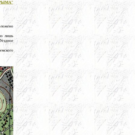
РЫМА"
положено
но лишь
 Уездное
емского