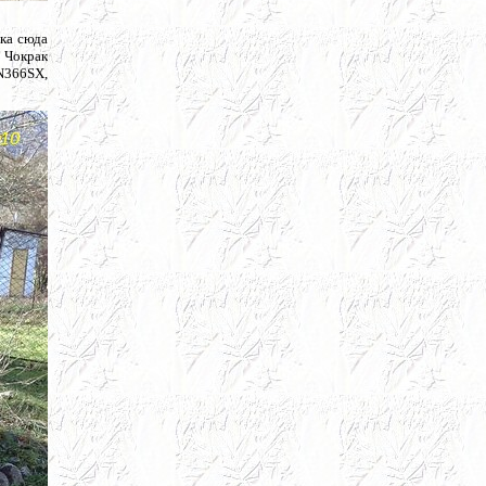
ика сюда
 Чокрак
N366SX,