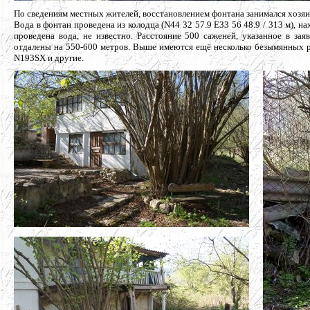
По сведениям местных жителей, восстановлением фонтана занимался хозяи
Вода в фонтан проведена из колодца (N44 32 57.9 E33 56 48.9 / 313 м), н
проведена вода, не известно. Расстояние 500 саженей, указанное в за
отдалены на 550-600 метров. Выше имеются ещё несколько безымянных 
N193SX и другие.