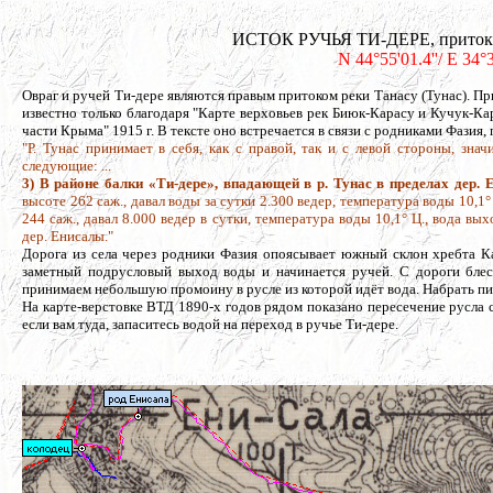
ИСТОК РУЧЬЯ ТИ-ДЕРЕ, приток р.
N 44°55'01.4''/ E 34°
Овраг и ручей Ти-дере являются правым притоком реки Танасу (Тунас). Пр
известно только благодаря "Карте верховьев рек Биюк-Карасу и Кучук-Ка
части Крыма" 1915 г. В тексте оно встречается в связи с родниками Фазия
"Р. Тунас принимает в себя, как с правой, так и с левой стороны, зн
следующие: ...
3) В районе балки «Ти-дере», впадающей в р. Тунас в пределах дер. 
высоте 262 саж., давал воды за сутки 2.300 ведер, температура воды 10,1
244 саж., давал 8.000 ведер в сутки, температура воды 10,1° Ц., вода в
дер. Енисалы."
Дорога из села через родники Фазия опоясывает южный склон хребта Кар
заметный подрусловый выход воды и начинается ручей. С дороги блеск
принимаем небольшую промоину в русле из которой идёт вода. Набрать пи
На карте-верстовке ВТД 1890-х годов рядом показано пересечение русла с 
если вам туда, запаситесь водой на переход в ручье Ти-дере.