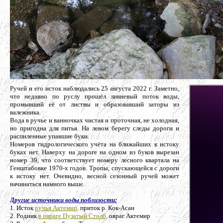
Ручей и его исток наблюдались 25 августа 2022 г. Заметно,
что недавно по руслу прошёл ливневый поток воды,
промывший её от листвы и образовавший заторы из
валежника.
Вода в ручье и ванночках чистая и проточная, не холодная,
но пригодна для питья. На левом берегу следы дороги и
распиленные упавшие буки.
Номеров гидрологического учёта на ближайших к истоку
буках нет. Наверху на дороге на одном из буков вырезан
номер 39, что соответствует номеру лесного квартала на
Генштабовке 1970-х годов. Тропы, спускающейся с дороги
к истоку нет. Очевидно, весной сезонный ручей может
начинаться намного выше.
Другие источники воды поблизости:
1. Исток
ручья Актемир,
приток р. Кок-Асан
2. Родник
в овраге Пузатый Столб,
овраг Актемир