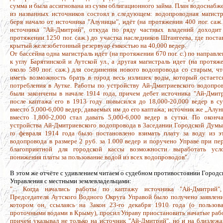
сумма и была ассигнована из сумм облигационного займа. План водоснабж
из названных источников состоял в следующем: водопроводная маrистр
беря нaчало от источника "Алуницы", идёт (на протяжении 400 пог. caж.
источника "Aй-Дмитpий", откуда по ряду частных владений доходит
протяжении 1250 пor. саж.) до участка наследников Штангеева, rде поста
крытый железобетонный резервуар ёмкостью на 40,000 ведер.
От бассейна одна мaгистpaль идёт (на протяжении 670 поr. с.) по направл
к углу Барятинской и Аутской ул., а другая магистраль идет (на протяж
около 580 пог. саж.) для соединения нового водопровода со старым, ч
иметь возможность брать в rород весь излишек воды, который остаетс
потребления в Аутке. Работы по устройству Ай-Дмитриевского водопро
были закончены в начале 1914 rода, причем дебет источника "Ай-Дмит
после кaптажа его в 1913 году повысился до 18,000-20,000 ведер в су
вместо 5,000-6,000 ведер, даваемых им до его каптажа; источник же ,,Алуни
вместо 1,800-2,000 стал давать 5,000-6,000 ведер в сутки. По оконч
устройства Ай-Дмитриевского водопровода в 3аседании Городской Думы
ro февраля 1914 года было постановлено взимать плату за воду из э
водопровода в размере 2 руб. за 1.000 ведер и поручено Управе при пе
благоприятной для городской кассы возможности выработать усл
понижения платы за пользование водой из всех водопроводов".
В этом же отчёте с удивлением читаем о судебном противостоянии Городс
Управления с местными землевладельцами:
"... Когда начались работы по каптажу источника "Ай-Дмитрий"
Председателя Аутского Водного Округа Управой было получено заявлени
котором он, ссылаясь на 3акон 23-гo декабря 1910 года (о пользов
проточными водами в Крыму), просил Управу приостановить начатые раб
причем указывал не только нa источник "Ай-Дмитрий", но и на близлeж