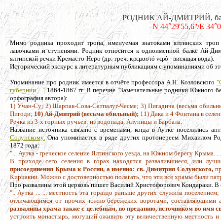
РОДНИК АЙ-ДМИТРИЙ, балка
N 44
°
29'55,6''/E 34
°
0
Мимо родника проходит тропа, именуемая знатоками ялтинских троп к
лавочками и ступенями. Родник относится к одноименной балке Ай-Дим
ялтинской речки Кремасто-Неро (др.-греч. κρεμαστό νερό - висящая вода).
Исторический экскурс к литературным публикациям с упоминаниями об э
Упоминание про родник имеется в отчёте профессора А.Н. Козловского
"
губернии ..."
1864-1867 гг.
В перечне "Замечательные родники Южного бер
орфография автора):
1) Учан-Су; 2) Шарпак-Сова-Сатпалуг-Чесме; 3) Пигадича (весьма обильны
Пигоди;
10) Ай-Дмитрий (весьма обильный);
11) Дака и 4 Фонтана в селен
Речка из 3-х горных ручьев: из водопада, Алуницы и Барбала.
Название источника связано с временами, когда в Аутке поселились а
Солунскому.
Она упоминается в ряде других протоиереем Михаилом Род
1872 года:
"... Аутка - греческое селение Ялтинского уезда, на Южном берегу Kpымa. ...
В приходе сего селения в горах находятся развалившиеся, или лучш
присоединения Крыма к России, а именно: св. Димитрия Солунского,
пр
Кириакии. Можно с достоверностью полагать, что эти все храмы были патр
Про развалины этой церковь пишет Василий Христофорович Кондараки. В 
".. Аутка ... ... местность эта гораздо раньше других служила поселение
отличающимся от прочих южно-бережских воротами, составляющими а
развалины храма также с целебным, по преданию, источником во имя св
устроить монастырь, могущий оживить эту величественную местность и