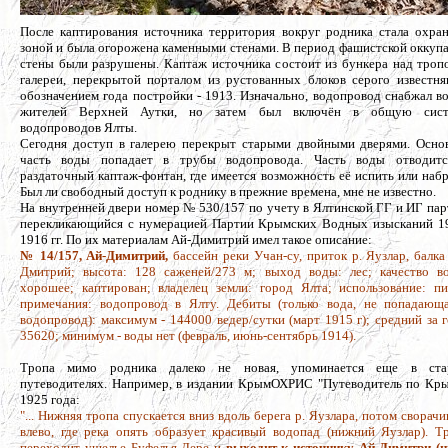
После каптирования источника территория вокруг родника стала охра
зоной и была огорожена каменными стенами. В период фашистской оккуп
стены были разрушены. Каптаж источника состоит из бункера над троп
галереи, перекрытой порталом из рустованных блоков серого известня
обозначением года постройки - 1913. Изначально, водопровод снабжал в
жителей Верхней Аутки, но затем был включён в общую сист
водопроводов Ялты.
Сегодня доступ в галерею перекрыт старыми двойными дверями. Осно
часть воды попадает в трубы водопровода. Часть воды отводит
раздаточный каптаж-фонтан, где имеется возможность её испить или набр
Был ли свободный доступ к роднику в прежние времена, мне не известно.
На внутренней двери номер № 530/157 по учету в Ялтинской ГГ и ИГ пар
перекликающийся с нумерацией Партии Крымских Водных изысканий 1
1916 гг. По их материалам Ай-Димитрий имел такое описание:
№ 14/157, Ай-Димитрий,
бассейн реки Учан-су, приток р. Яузлар, балка
Дмитрий; высота: 128 саженей/273 м; выход воды: лес; качество в
хорошее; каптирован; владелец земли: город Ялта; использование: пи
примечания: водопровод в Ялту. Дебиты (только вода, не попадающ
водопровод): максимум - 144000 ведер/сутки (март 1915 г); средний за г
35620; минимум - воды нет (февраль, июнь-сентябрь 1914).
Тропа мимо родника далеко не новая, упоминается еще в ста
путеводителях. Например, в издании КрымОХРИС "Путеводитель по Кр
1925 года:
"... Нижняя тропа спускается вниз вдоль берега р. Яузлара, потом сворачи
влево, где река опять образует красивый водопад (нижний Яузлар). Т
переходит ущелье Буфелья-Дере и
выходит к источнику Ай-Димитри (