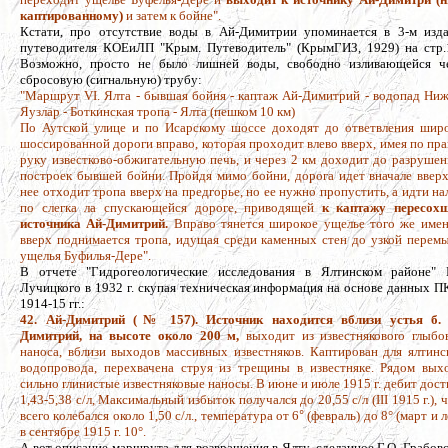
каптированному)
и затем к бойне".
Кстати, про отсутствие воды в Ай-Димитрии упоминается в 3-м изд
путеводителя КОЕиЛП "Крым. Путеводитель" (КрымГИЗ, 1929) на стр.
Возможно, просто не было лишней воды, свободно изливающейся ч
сбросовую (сигнальную) трубу:
"Маршрут VI. Ялта - бывшая бойня - каптаж Ай-Димитрий - водопад Ни
Яузлар - Боткинская тропа - Ялта (пешком 10 км)
По Аутской улице и по Исарскому шоссе доходят до ответвления шир
шоссированной дороги вправо, которая проходит влево вверх, имея по пр
руку известково-обжигательную печь, и через 2 км доходит до разруше
построек бывшей бойни. Пройдя мимо бойни, дорога идет вначале вверх
нее отходит тропа вверх на предгорье, но ее нужно пропустить, а идти на
по слегка ла спускающейся дороге, приводящей
к каптажу пересох
источника Ай-Димитрий.
Вправо тянется широкое ущелье того же имен
вверх поднимается тропа, идущая среди каменных стен до узкой перем
ущелья Буфилья-Дере".
В отчете "Гидрогеологические исследования в Ялтинском районе" 
Лучицкого в 1932 г. скупая техническая информация на основе данных 
1914-15 гг.:
42. Ай-Димитрий (№ 157). Источник находится вблизи устья б.
Димитрий, на высоте около 200 м,
выходит из известняковоrо глыбо
наноса, вблизи выходов массивных известняков. Каптирован для ялтинс
водопровода, перехвачена струя из трещины в известняке. Рядом вых
сильно rлинистые известняковые наносы. В июне и июле 1915 г. дебит дост
1,43-5,З8 с/л, Максимальный избыток получался до 20,55 с/л (III 1915 г.), 
всего кoлебался около 1,50 с/л., температура от 6
°
(февраль) до 8° (март и л
в сентябре 1915 г. 10°.
А вот описание маршрута для возвращения в Ялту, сделанное Г.О. Грабов