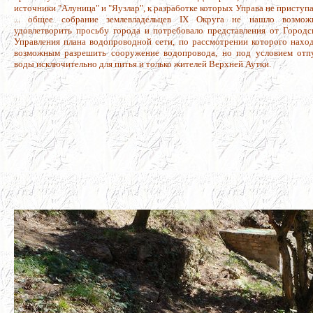
источники "Алуница" и "Яузлар", к разработке которых Управа не приступа
... общее собрание землевладельцев IX Округа не нашло возмо
удовлетворить просьбу города и потребовало представления от Городс
Управления плана водопроводной cети, по рассмотрении которого нахо
возможным разрешить сооружение водопровода, но под условием отп
воды исключительно для питья и только жителей Верхней Аутки.