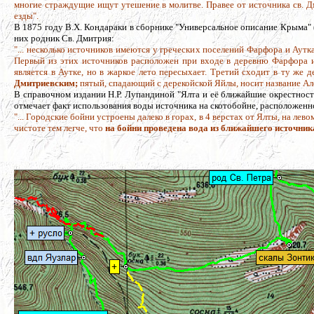
многие страждущие ищут утешение в молитве. Правее от источника св. Дм
езды".
В 1875 году В.Х. Кондараки в сборнике "Универсальное описание Крыма" 
них родник Св. Дмитрия:
"... несколько источников имеются у греческих поселений Фарфора и Аутк
Первый из этих источников расположен при входе в деревню Фарфора и 
является в Аутке, но в жаркое лето пересыхает. Третий сходит в ту же
Дмитриевским;
пятый, спадающий с дерекойской Яйлы, носит название Ало
В справочном издании Н.Р. Лупандиной "Ялта и её ближайшие окрестности
отмечает факт использования воды источника на скотобойне, расположенн
"... Городские бойни устроены далеко в горах, в 4 верстах от Ялты, на ле
чистоте тем легче, что
на бойни проведена вода из ближайшего источник