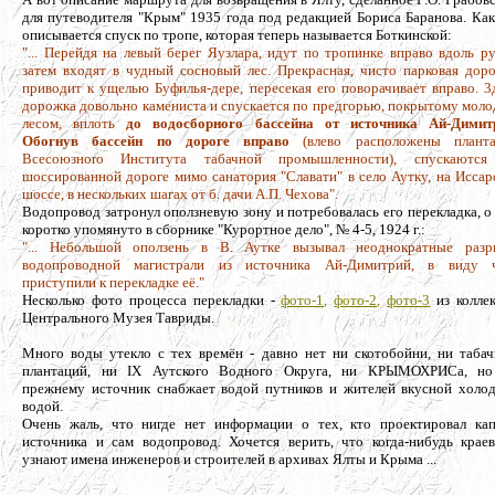
для путеводителя "Крым" 1935 года под редакцией Бориса Баранова. Как
описывается спуск по тропе, которая теперь называется Боткинской:
"... Пepeйдя на левый берег Яузлара, идут по тропинке вправо вдоль ру
затем входят в чудный сосновый лес. Прекрасная, чисто парковая дор
приводит к ущелью Буфилья-дере, пересекая ero поворачивает вправо. 3
дорожка довольно камениста и cnyскается по предгорью, покрытому мол
лесом, вплоть
до водосборноrо баcceйнa от источника Aй-Димит
Oбoгнув бассейн по дороге вправо
(влево расположены планта
Всесоюзноrо Института табачной промышленности), спускаются
шоссированной дороге мимо санатория "Славати" в село Аутку, на Иссар
шоссе, в нескольких шагах от б. дачи А.П. Чехова".
Водопровод затронул оползневую зону и потребовалась его перекладка, о
коротко упомянуто в сборнике "Курортное дело", № 4-5, 1924 г.:
"... Небольшой оползень в В. Аутке вызывал неоднократные раз
водопроводной магистрали из источника Ай-Димитрий, в виду 
приступили к перекладке её."
Несколько фото процесса перекладки -
фото-1,
фото-2,
фото-3
из колле
Центрального Музея Тавриды.
Много воды утекло с тех времён - давно нет ни скотобойни, ни таба
плантаций, ни IX Аутского Водного Округа, ни КРЫМОХРИСа, н
прежнему источник снабжает водой путников и жителей вкусной холо
водой.
Очень жаль, что нигде нет информации о тех, кто проектировал ка
источника и сам водопровод. Хочется верить, что когда-нибудь крае
узнают имена инженеров и строителей в архивах Ялты и Крыма ...