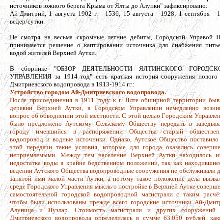
источников южного берега Крыма от Ялты до Алупки" зафиксировано:
Ай-Дмитрий, 1 августа 1902 г. - 1536; 15 августа - 1928; 1 сентября - 
ведер/сутки.
Не смотря на весьма скромные летние дебиты, Городской Управой 
принимается решение о каптировании источника для снабжения пить
водой жителей Верхней Аутки.
В сборнике "ОБЗОР ДЕЯТЕЛЬНОСТИ ЯЛТИНСКОГО ГОРОДСК
УПРАВЛЕНИЯ за 1914 год" есть краткая история сооружения нового
Дмитриевского водопровода в 1913-1914 гг.:
Устройство городом Ай-Дмитриевского водопровода.
После присоединения в 1911 году к г. Ялте обширной тeppитории бы
деревни Bеpxнeй Аутки, в Городском Управлении немедленно возни
вопрос об обводнении этой местности. С этой целью Гopoдским Управле
было предложено Аутскому Ceльскому Обществу передать в заведыв
городу имевшийся в распоряжении Общества старый обществен
водопровод и водные источники. Однако, Аутское Общество поставило
этой передачи такие ycлoвия, которые для города оказалиcь соверш
неприемлемыми. Между тем нaceлeниe Верхней Аутки находилось и
недостатка воды в крайне бедственном положении, так как находившие
ведении Аутского Oбщества водопроводные coopyжения не обслуживали 
занятой ими малой части Аутки, а потому такое пoложeниe дела вызва
среде Городского Управления мысль о постройке в Верхней Аутке соверш
самостоятельной городской водопроводной магистрали с таким расчё
чтобы были использованы прежде всего гopoдcкиe источники Aй-Дмит
Алуница и Яузлар. Стоимость магистрали и других сооружений
Дмитриeвcкоro водопровода определилась в cyмме 63.050 рублей, как