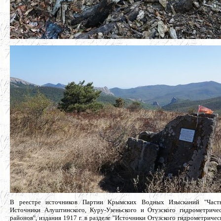
В реестре источников Партии Крымских Водных Изысканий "Част
Источники Алуштинского, Куру-Узеньского и Отузского гидрометриче
районов", издания 1917 г. в разделе "Источники Отузского гидрометричес