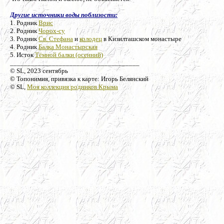
Другие источники воды поблизости:
1. Родник
Врис
2. Родник
Чорох-су
3. Родник
Св. Стефана
и
колодец
в Кизилташском монастыре
4. Родник
Балка Монастырская
5. Исток
Тёмной балки (осенний)
_____________________________________
© SL, 2023 сентябрь
© Топонимия, привязка к карте: Игорь Белянский
© SL,
Моя коллекция родников Крыма