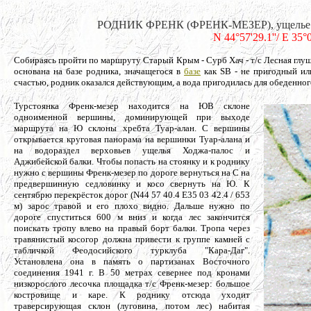
РОДНИК ФРЕНК (ФРЕНК-МЕЗЕР), ущелье Ход
N 44°57'29.1''/ E 35°
Собираясь пройти по маршруту Старый Крым - Сурб Хач - т/с Лесная глушь 
основана на базе родника, значащегося в
базе
как SB - не пригодный ил
счастью, родник оказался действующим, а вода пригодилась для обеденног
Турстоянка Френк-мезер находится на ЮВ склоне
одноименной вершины, доминирующей при выходе
маршрута на Ю склоны хребта Туар-алан. С вершины
открывается круговая панорама на вершинки Туар-алана и
на водораздел верховьев ущелья Ходжа-палос и
Аджибейской балки. Чтобы попасть на стоянку и к роднику
нужно с вершины Френк-мезер по дороге вернуться на С на
предвершинную седловинку и косо свернуть на Ю. К
сентябрю перекрёсток дорог (N44 57 40.4 E35 03 42.4 / 653
м) зарос травой и его плохо видно. Дальше нужно по
дороге спуститься 600 м вниз и когда лес закончится
поискать тропу влево на правый борт балки. Тропа через
травянистый косогор должна привести к группе камней с
табличкой Феодосийского турклуба "Кара-Даг".
Установлена она в память о партизанах Восточного
соединения 1941 г. В 50 метрах севернее под кронами
низкорослого лесочка площадка т/с Френк-мезер: большое
костровище и каре. К роднику отсюда уходит
траверсирующая склон (луговина, потом лес) набитая