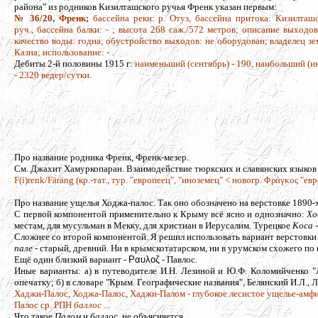
района" из родников Кизилташского ручья Френк указан первым:
№ 36/20, Френк;
бассейна реки: р. Отуз, бассейна притока: Кизилташ
руч., бассейна балки: - ; высота 268 саж./572 метров; описание выходов:
качество воды: годна; обустройство выходов: не оборудован; владелец зе
Казна; использование: - .
Дебиты 2-й половины 1915 г:
наименьший (сентябрь) - 190, наибольший (и
- 2320 ведер/сутки.
Про название родника Френк, Френк-мезер.
См. Джахит Хамуркопаран. Взаимодействие тюркских и славянских языков 
F(i)renk/Färäng (кр.-тат., тур. "европеец", "иноземец" < новогр. Φράγκος 
Про название ущелья Ходжа-палос. Так оно обозначено на верстовке 1890-х
С первой компонентой применительно к Крыму всё ясно и однозначно:
Х
местам, для мусульман в Мекку, для христиан в Иерусалим. Турецкое
Koca
-
Сложнее со второй компонентой. Я решил использовать вариант верстовки 
пале
- старый, древний. Ни в крымскотатарском, ни в урумском схожего п
Ещё один близкий вариант -
Ραυλοζ
- Павлос.
Иные варианты: а) в путеводителе И.Н. Лезиной и Ю.Ф. Коломийченко "Л
опечатку; б) в словаре "Крым. Географические названия", Белянский И.Л., Л
Хаджи-Палос, Ходжа-Палос, Хаджи-Палом - глубокое лесистое ущелье-амфит
Палос ср. РПН
баллос ...
Что такое
Палом
и
баллос,
не объясняется.