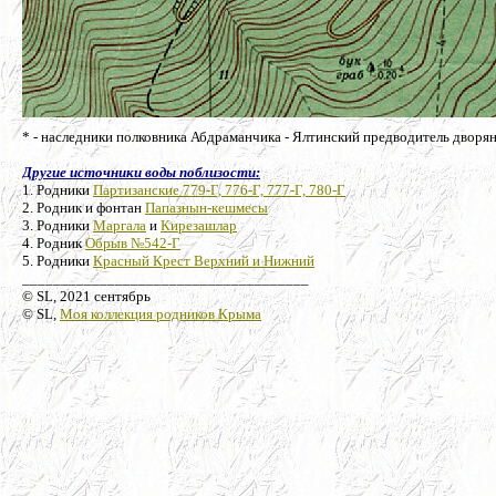
* - наследники полковника Абдраманчика - Ялтинский предводитель дворян
Другие источники воды поблизости:
1. Родники
Партизанские 779-Г, 776-Г, 777-Г, 780-Г
2. Родник и фонтан
Папазнын-кешмесы
3. Родники
Маргала
и
Кирезашлар
4. Родник
Обрыв №542-Г
5. Родники
Красный Крест Верхний и Нижний
_____________________________________
© SL, 2021 сентябрь
© SL,
Моя коллекция родников Крыма