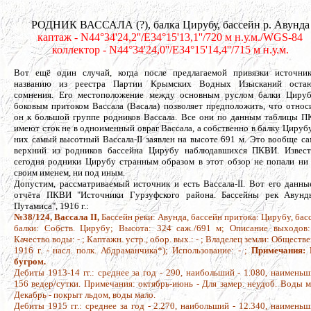
РОДНИК ВАССАЛА (?), балка Цирубу, бассейн р. Авунда
каптаж - N44°34'24,2''/E34°15'13,1''/720 м н.у.м./WGS-84
коллектор - N44°34'24,0''/E34°15'14,4''/715 м н.у.м.
Вот ещё один случай, когда после предлагаемой привязки источни
названию из реестра Партии Крымских Водных Изысканий остаю
сомнения. Его местоположение между основным руслом балки Циру
боковым притоком Вассала (Васала) позволяет предположить, что относ
он к большой группе родников Вассала. Все они по данным таблицы 
имеют сток не в одноименный овраг Вассала, а собственно в балку Цирубу
них самый высотный Вассала-II заявлен на высоте 691 м. Это вообще с
верхний из родников бассейна Цирубу наблюдавшихся ПКВИ. Извес
сегодня родники Цирубу странным образом в этот обзор не попали ни
своим именем, ни под иным.
Допустим, рассматриваемый источник и есть Вассала-II. Вот его данны
отчёта ПКВИ "Источники Гурзуфского района. Бассейны рек Авун
Путамиса", 1916 г.:
№38/124, Вассала II,
Бассейн реки: Авунда, бассейн притока: Цирубу, бас
балки: Собств. Цирубу; Высота: 324 саж./691 м; Описание выходов:
Качество воды: - ; Каптажн. устр., обор. вых.: - ; Владелец земли: Обществен
1916 г. - насл. полк. Абдраманчика*); Использование: - ;
Примечания:
бугром.
Дебиты 1913-14 гг.: среднее за год - 290, наибольший - 1.080, наименьш
156 ведер/сутки. Примечания: октябрь-июнь - Для замер. неудоб. Воды м
Декабрь - покрыт льдом, воды мало.
Дебиты 1915 гг.: среднее за год - 2.270, наибольший - 12.340, наименьш