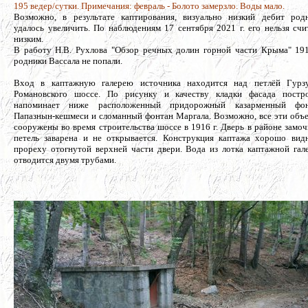
195 ведер/сутки. Примечания: февраль - Болото замерзло. Воды мало.
Возможно, в результате каптирования, визуально низкий дебит род
удалось увеличить. По наблюдениям 17 сентября 2021 г. его нельзя счи
низким.
В работу Н.В. Рухлова "Обзор речных долин горной части Крыма" 191
родники Вассала не попали.
Вход в каптажную галерею источника находится над петлёй Гурз
Романовского шоссе. По рисунку и качеству кладки фасада постр
напоминает ниже расположенный придорожный казарменный фон
Папазнын-кешмеси и сломанный фонтан Маргала. Возможно, все эти объ
сооружены во время строительства шоссе в 1916 г. Дверь в районе замо
петель заварена и не открывается. Конструкция каптажа хорошо вид
прореху отогнутой верхней части двери. Вода из лотка каптажной гал
отводится двумя трубами.