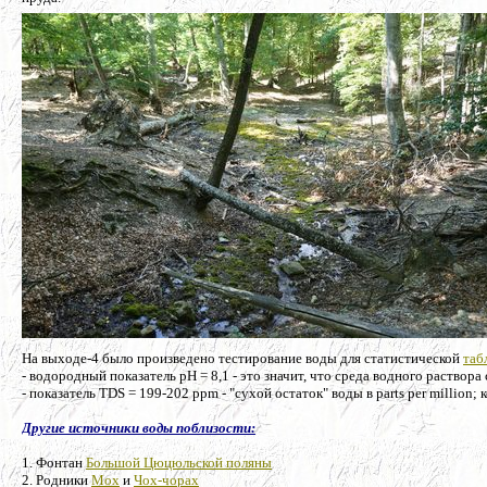
На выходе-4 было произведено тестирование воды для статистической
таб
- водородный показатель рН = 8,1 - это значит, что среда водного раствора
- показатель TDS = 199-202 ppm - "сухой остаток" воды в parts per million
Другие источники воды поблизости:
1. Фонтан
Большой Цюцюльской поляны
2. Родники
Мох
и
Чох-чорах