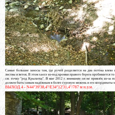
Самые большие заносы там, где ручей разделяется на два потока влево
листвы и веток. В этом хаосе из-под кромки правого берега пробивается т
см. точку "род Крылатка". В мае 2012 г. внимание он не привлёк из-за
должен быть самым надёжным в более суровую межень и его координаты
ВЫХОД 4 - N44°39'38,4''/E34°12'31,4''/787 м н.у.м.