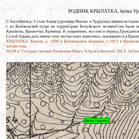
РОДНИК КРЫЛАТКА, балка Ургул
С бассейном р. Сухая Альма (урочища Япалах и Урдуклы) связана история
г. из Беловежской пущи на территорию Бешуйского лесничества были з
Крылатка, Крыночка, Криница. К сожалению, все они в период Гражданс
Сухой Альмы дать имена этих несчастных животных, оказавшихся в Крыму
КРЫЛАТКА. Корова, р. 1906 в Беловежском зверинце, с 1913 в Крымско
неизвестны.
№198 в "Государственная Племенная Книга Зубров и Бизонов" (М.А. Заблоц