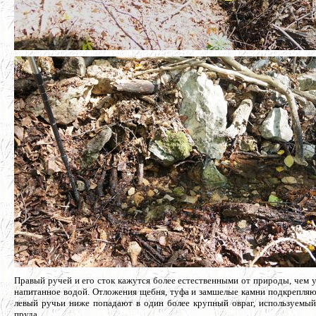
Правый ручей и его сток кажутся более естественными от природы, чем у
напитанное водой. Отложения щебня, туфа и замшелые камни подкрепляю
левый ручьи ниже попадают в один более крупный овраг, используемый
пруда.