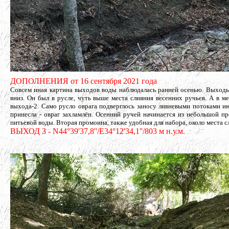
ДОПОЛНЕНИЯ от 16 сентября 2021 года
Совсем иная картина выходов воды наблюдалась ранней осенью. Выходы
вниз. Он был в русле, чуть выше места слияния весенних ручьев. А в м
выхода-2. Само русло оврага подверглось заносу ливневыми потоками 
принесла - овраг захламлён. Осенний ручей начинается из небольшой п
питьевой воды. Вторая промоина, также удобная для набора, около места с
ВЫХОД 3 - N44°39'37,8''/E34°12'34,1''/803 м н.у.м.