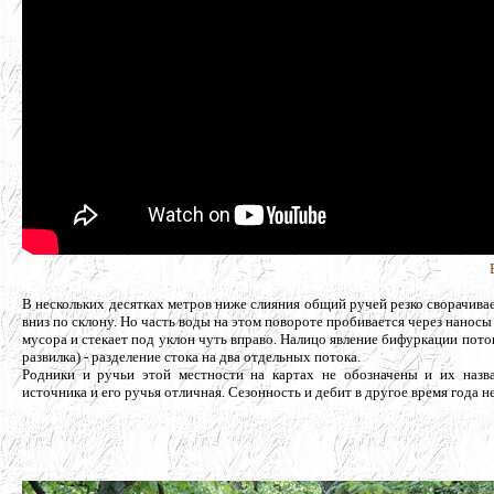
В нескольких десятках метров ниже слияния общий ручей резко сворачивае
вниз по склону. Но часть воды на этом повороте пробивается через наносы
мусора и стекает под уклон чуть вправо. Налицо явление бифуркации потока
развилка) - разделение стока на два отдельных потока.
Родники и ручьи этой местности на картах не обозначены и их назв
источника и его ручья отличная. Сезонность и дебит в другое время года н