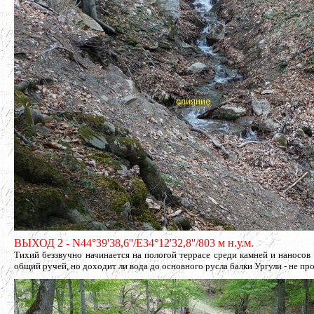
ВЫХОД 2 - N44°39'38,6''/E34°12'32,8''/803 м н.у.м.
Тихий беззвучно начинается на пологой террасе среди камней и наносов
общий ручей, но доходит ли вода до основного русла балки Ургули - не пр