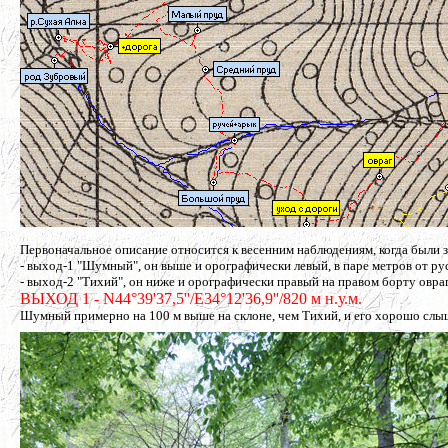
Первоначальное описание относится к весенним наблюдениям, когда были
- выход-1 "Шумный", он выше и орографически левый, в паре метров от рус
- выход-2 "Тихий", он ниже и орографически правый на правом борту овраг
ВЫХОД 1 - N44°39'37,5''/E34°12'36,9''/820 м н.у.м.
Шумный примерно на 100 м выше на склоне, чем Тихий, и его хорошо слыш