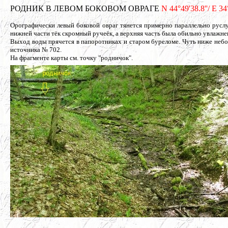
РОДНИК В ЛЕВОМ БОКОВОМ ОВРАГЕ
N 44°49'38.8''/ E 3
Орографически левый боковой овраг тянется примерно параллельно руслу
нижней части тёк скромный ручеёк, а верхняя часть была обильно увлажнен
Выход воды прячется в папоротниках и старом буреломе. Чуть ниже неб
источника № 702.
На фрагменте карты см. точку "родничок".