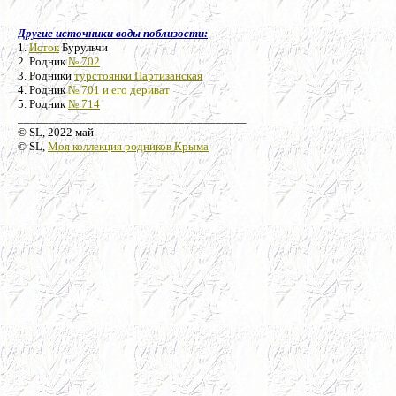
Другие источники воды поблизости:
1.
Исток
Бурульчи
2. Родник
№ 702
3. Родники
турстоянки Партизанская
4. Родник
№ 701 и его дериват
5. Родник
№ 714
_____________________________________
© SL, 2022 май
© SL,
Моя коллекция родников Крыма