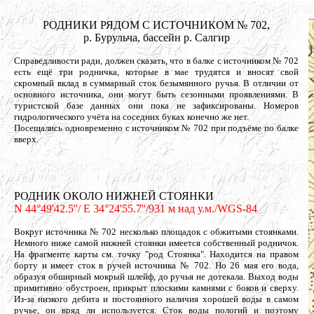
РОДНИКИ РЯДОМ С ИСТОЧНИКОМ № 702,
р. Бурульча, бассейн р. Салгир
Справедливости ради, должен сказать, что в балке с источником № 702
есть ещё три родничка, которые в мае трудятся и вносят свой
скромный вклад в суммарный сток безымянного ручья. В отличии от
основного источника, они могут быть сезонными проявлениями. В
туристской базе данных они пока не зафиксированы. Номеров
гидрологического учёта на соседних буках конечно же нет.
Посещались одновременно с источником № 702 при подъёме по балке
вверх.
РОДНИК ОКОЛО НИЖНЕЙ СТОЯНКИ
N 44°49'42.5''/ E 34°24'55.7''/931 м над у.м./WGS-84
Вокруг источника № 702 несколько площадок с обжитыми стоянками.
Немного ниже самой нижней стоянки имеется собственный родничок.
На фрагменте карты см. точку "род Стоянка". Находится на правом
борту и имеет сток в ручей источника № 702. Но 26 мая его вода,
образуя обширный мокрый шлейф, до ручья не дотекала. Выход воды
примитивно обустроен, прикрыт плоскими камнями с боков и сверху.
Из-за низкого дебита и постоянного наличия хорошей воды в самом
ручье, он вряд ли используется. Сток воды пологий и поэтому