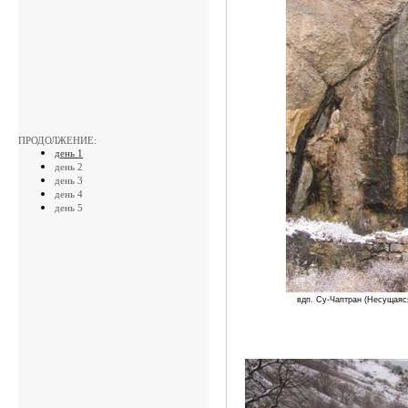
ПРОДОЛЖЕНИЕ:
день 1
день 2
день 3
день 4
день 5
вдп. Су-Чаптран (Несущаяс