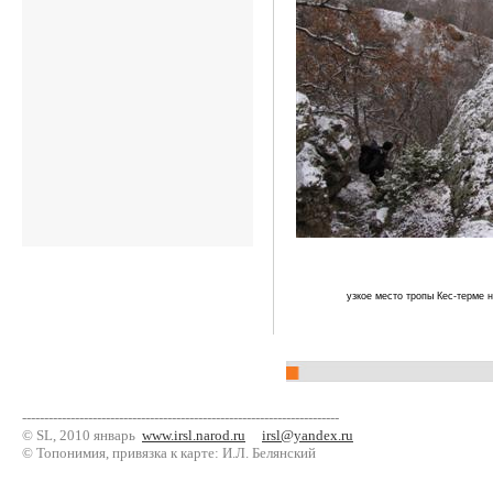
узкое место тропы Кес-терме н
------------------------------------------------------------------------
© SL, 2010 январь
www.irsl.narod.ru
irsl@yandex.ru
© Топонимия, привязка к карте: И.Л. Белянский