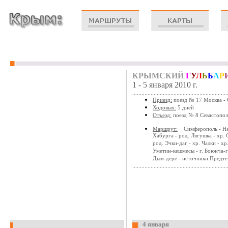
КРЫМСКИЙ
Г
У
Л
Ь
Б
А
Р
1 - 5 января 2010 г.
..............................................................
Приезд:
поезд № 17 Москва - 
Ходовых:
5 дней
Отъезд:
поезд № 8 Севастополь
Маршрут:
Симферополь - Насы
Хабурга - род. Лягушка - хр. 
род. Эчки-даг - хр. Чалки - хр
Уметин-кешмесы - г. Боюнча-ге
Дым-дере - источники Предтеч
..............................................................
4 января