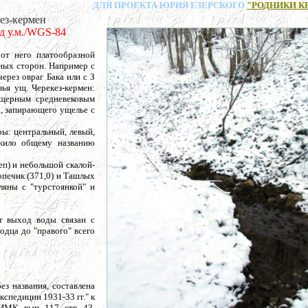
ДЛЯ ПРОЕКТА ЮРИЯ ЕЗЕРСКОГО
"РОДНИКИ К
з-кермен
над у.м./WGS-84
от него платообразной
ных сторон. Например с
рез овраг Бака или с З
ья ущ. Черекез-кермен:
ещерным средневековым
а, запирающего ущелье с
ы: центральный, левый,
ужило общему названию
еп) и небольшой скалой-
опечик (371,0) и Ташлых
ляны с "турстоянкой" и
от выход воды связан с
одца до "правого" всего
ез названия, составлена
спедиции 1931-33 гг." к
МК, вып. 117, стр. 43.