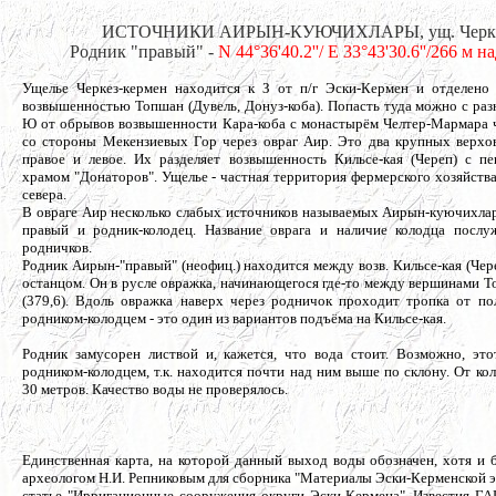
ИСТОЧНИКИ АИРЫН-КУЮЧИХЛАРЫ, ущ. Черке
Родник "правый" -
N 44°36'40.2''/ E 33°43'30.6''/266 м 
Ущелье Черкез-кермен находится к З от п/г Эски-Кермен и отделено 
возвышенностью Топшан (Дувель, Донуз-коба). Попасть туда можно с раз
Ю от обрывов возвышенности Кара-коба с монастырём Челтер-Мармара че
со стороны Мекензиевых Гор через овраг Аир. Это два крупных верхов
правое и левое. Их разделяет возвышенность Кильсе-кая (Череп) с п
храмом "Донаторов". Ущелье - частная территория фермерского хозяйств
севера.
В овраге Аир несколько слабых источников называемых Аирын-куючихлар
правый и родник-колодец. Название оврага и наличие колодца посл
родничков.
Родник Аирын-"правый" (неофиц.) находится между возв. Кильсе-кая (Чер
останцом. Он в русле овражка, начинающегося где-то между вершинами Т
(379,6). Вдоль овражка наверх через родничок проходит тропка от по
родником-колодцем - это один из вариантов подъёма на Кильсе-кая.
Родник замусорен листвой и, кажется, что вода стоит. Возможно, эт
родником-колодцем, т.к. находится почти над ним выше по склону. От кол
30 метров. Качество воды не проверялось.
Единственная карта, на которой данный выход воды обозначен, хотя и б
археологом Н.И. Репниковым для сборника "Материалы Эски-Керменской эк
статье "Ирригационные сооружения округи Эски-Кермена", Известия ГАИ