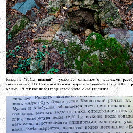
Название "Бойка нижний" - условное, связанное с попытками разоб
упоминаемый Н.В. Рухловым в своём гидрогеологическом труде "Обзор 
Крыма" 1915 г. назывался тогда источником Бойка. Он пишет: