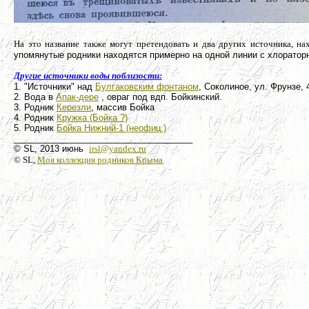
На это название также могут претендовать и два других источника, на
упомянутые родники находятся примерно на одной линии с хлоратор
Другие источники воды поблизости:
1. "Источники" над
Булгаковским фонтаном
, Соколиное, ул. Фрунзе, 
2. Вода в
Апак-дере
, овраг под вдп. Бойкинский.
3. Родник
Керезли
, массив Бойка
4. Родник
Кружка (Бойка ?)
5. Родник
Бойка Нижний-1 (неофиц.)
_____________________________________
© SL, 2013 июнь
irsl@yandex.ru
© SL,
Моя коллекция родников Крыма