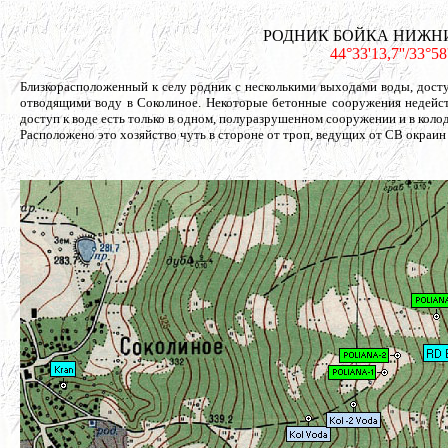
РОДНИК БОЙКА НИЖНИЙ - 
44°33'13,7''/33°5
Близкорасположенный к селу родник с несколькими выходами воды, дост
отводящими воду в Соколиное. Некоторые бетонные сооружения недейс
доступ к воде есть только в одном, полуразрушенном сооружении и в колод
Расположено это хозяйство чуть в стороне от троп, ведущих от СВ окраин