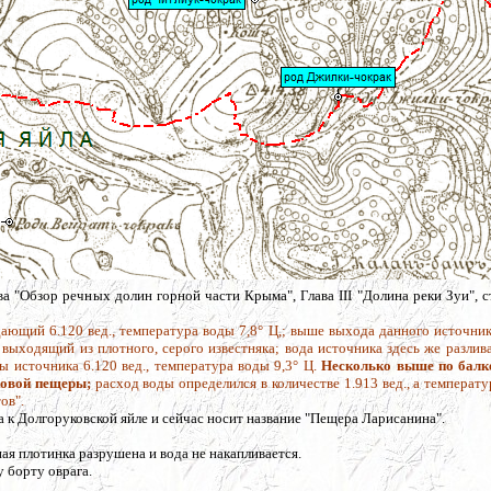
а "Обзор речных долин горной части Крыма", Глава III "Долина реки Зуи", 
дающий 6.120 вед., температура воды 7,8° Ц,; выше выхода данного источни
 выходящий из плотного, серого известняка; вода источника здесь же разлив
ы источника 6.120 вед., температура воды 9,3° Ц.
Несколько выше по балке
ковой пещеры;
расход воды определился в количестве 1.913 вед., а температ
ов".
а к Долгоруковской яйле и сейчас носит название "Пещера Ларисанина".
ая плотинка разрушена и вода не накапливается.
 борту оврага.