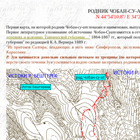
РОДНИК ЧОБАН-СУ-АТ, и
N 44°54'10.8''/ E 34°
Первая карта, на которой родник
Чобан-су-ат
показан и наименован, выпу
Первое литературное упоминание об источнике
Чобан-Суат
имеется в от
деревнях и колониях Таврической губернии ..."
1864-1867 гг., который по
губернии" по редакцией К.А. Вернера 1889 г.:
"Из притоков Салгира, впадающих в него ниже Симферополя, заслуж
Карасовка
. ...
Р. Зуя
начинается довольно сильным потоком из трещины (по которо
версте своего течения Зуя усиливается водою сильно засоренных родников. 