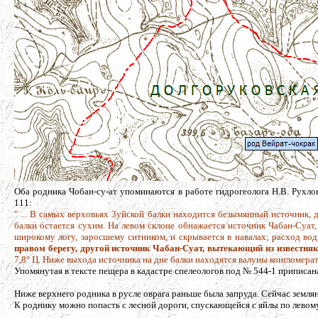
Оба родника Чобан-су-ат упоминаются в работе гидрогеолога Н.В. Рухлов
111:
" ... В самых верховьях 3уйской балки находится безымянный источник, 
балки остается сухим. На левом склоне обнажается источник Чабан-Суат,
широкому логу, заросшему ситником, и скрывается в навалах; расход вод
правом берегу, другой источник Чабан-Суат, вытекающий из известня
7,8° Ц. Ниже выхода источника на дне балки находятся валуны конгломерат
Упомянутая в тексте пещера в кадастре спелеологов под № 544-1 приписан
Ниже верхнего родника в русле оврага раньше была запруда. Сейчас землян
К роднику можно попасть с лесной дороги, спускающейся с яйлы по левому