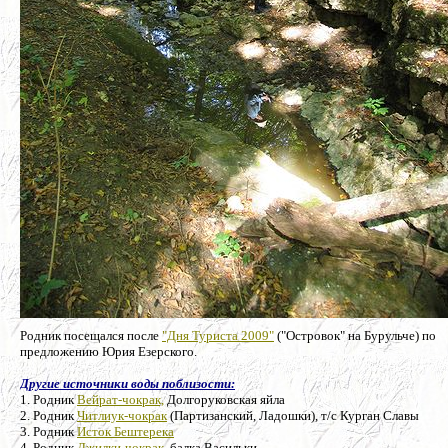
Родник посещался после
"Дня Туриста 2009"
("Островок" на Бурульче) по
предложению Юрия Езерского.
Другие источники воды поблизости:
1. Родник
Вейрат-чокрак,
Долгоруковская яйла
2. Родник
Читлиук-чокрак
(Партизанский, Ладошки), т/с Курган Славы
3. Родник
Исток Бештерека
4. Родник
Джилки-чокрак,
балка Васильки