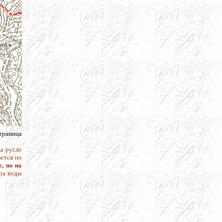
страница
ка русло
ается по
, но на
ура воды