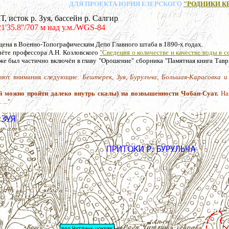
ДЛЯ ПРОЕКТА ЮРИЯ ЕЗЕРСКОГО
"РОДНИКИ К
сток р. Зуя, бассейн р. Салгир
21'35.8''/707 м над у.м./WGS-84
щена в Военно-Топографическим Депо Главного штаба в 1890-х годах.
чёте профессора А.Н. Козловского
"Сведения о количестве и качестве воды в с
зже был частично включён в главу "Орошение" сборника "Памятная книга Тав
ивают внимания следующие:
Бештерек, Зуя, Бурулъча, Большая-Карасовка и
й можно пройти далеко внутрь скалы) на возвышенности Чобан-Суат.
На
..."