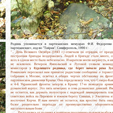
Родник упоминается в партизанских мемуарах Ф.И. Федоренк
партизанские», изд-во "Таврия", Симферополь, 1990 г.:
"... День Великого Октября (1943 г.) отмечали по отрядам, от праз
построения бригады воздержались. Людей в бригаде стало много, с
всех в одном месте было небезопасно. И каратели могли нагрянуть, и а
не исключен. Вечером Ямпольский и Луговой созвали коман
комиссаров
у бурлящего родника, где берет начало река Зуя
Романович пересказал нам принятое радистами сообщение о торжес
собрании в Москве, осветил в общих чертах обстановку на фрон
партизанском движении Крыма. Она определялась тем, что Северо-Ка
и 4-й Украинский фронты заперли в Крыму 17-ю немецкую арми
румынский корпус. Это пять немецких и семь румынских дивизий. Им
не остается, как держать полуостров с надеждой ликвидировать пл
советских войск на Перекопе и южном берегу Сиваша, у Эльтигена и
восточнее Керчи. И нам ничего не остается, как яростно бить окку
более решительно переходя от преимущественно оборонител
наступательным боям.
......... Расходились от родника в понятном празднично-деловом возбуж