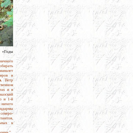
о «Годы
дничного
обирать
вианалет
диров и
.
Петр
твенном
тах и в
вказский
ю и 1-й
 ничего
ацдармы
 северо-
пантов,
ьных к
дении."