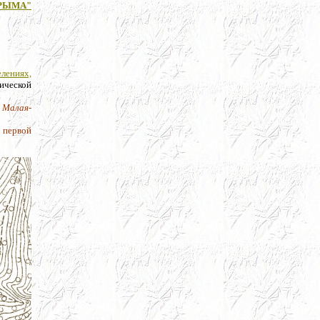
РЫМА"
елениях,
рической
 Малая-
 первой