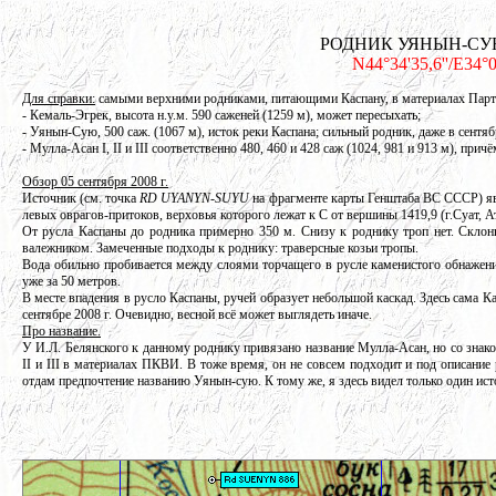
РОДНИК УЯНЫН-СУЮ, 
N44°34'35,6''/E34°0
Для справки:
самыми верхними родниками, питающими Каспану, в материалах Парти
- Кемаль-Эгрек, высота н.у.м. 590 саженей (1259 м), может пересыхать;
- Уянын-Сую, 500 саж. (1067 м), исток реки Каспана; сильный родник, даже в сентя
- Мулла-Асан I, II и III соответственно 480, 460 и 428 саж (1024, 981 и 913 м), причё
Обзор 05 сентября 2008 г.
Источник (см. точка
RD UYANYN-SUYU
на фрагменте карты Генштаба ВС СССР) явл
левых оврагов-притоков, верховья которого лежат к С от вершины 1419,9 (г.Суат, А
От русла Каспаны до родника примерно 350 м. Снизу к роднику троп нет. Склон
валежником. Замеченные подходы к роднику: траверсные козьи тропы.
Вода обильно пробивается между слоями торчащего в русле каменистого обнаже
уже за 50 метров.
В месте впадения в русло Каспаны, ручей образует небольшой каскад. Здесь сама К
сентябре 2008 г. Очевидно, весной всё может выглядеть иначе.
Про название.
У И.Л. Белянского к данному роднику привязано название Мулла-Асан, но со знак
II и III в материалах ПКВИ. В тоже время, он не совсем подходит и под описание
отдам предпочтение названию Уянын-сую. К тому же, я здесь видел только один исто