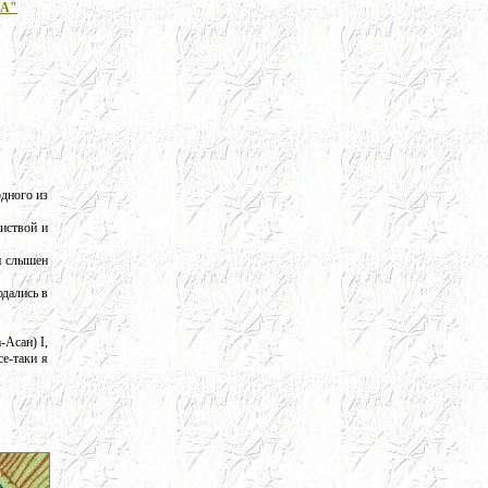
А"
дного из
иствой и
и слышен
юдались в
Асан) I,
се-таки я