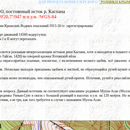
ДЛЯ ПРОЕКТА ЮРИЯ ЕЗЕРСКОГО
"РОДНИКИ КРЫМ
постоянный исток р. Каспана
9'20,7''/947 м н.у.м. /WGS-84
и Крымских Водных изысканий 1913-16 гг. зарегистрированы:
бре дававший 14560 ведер/сутки;
м I и II могут пересыхать.
яется реальным непересыхающим истоком реки Каспана, хотя и находится в тальвеге о
т-Тайган, 1420) на северной кромке Ялтинской яйлы .
ы оврага-притока осыпные, землистые, с включениями мелкого щебня, всё завалено л
ния. Несколько выходов присыпаны щебнем и листвой, но образующийся ручей шумит 
аспана менее полноводна, чем описываемый ручей-приток. Источник, ручей и река набл
ом вопроса. Данный источник не соответствует описаниям родников Мулла-Асан (Молла-
 родника Уянын-Сую в связи с большой разницей в высотах н.у.м. на 120 метров. Но в
чник, а не три, как того требуется в случае с названием Мулла-Асан.