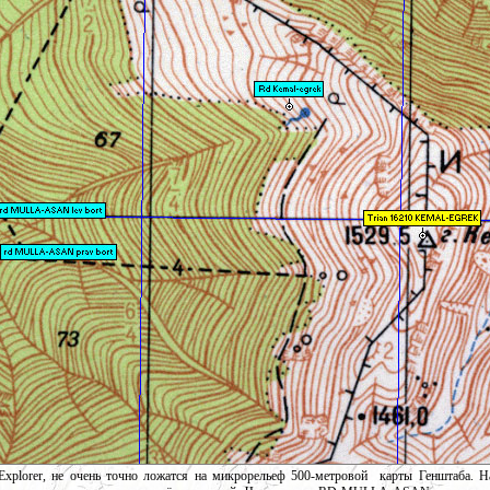
xplorer, не очень точно ложатся на микрорельеф 500-метровой карты Генштаба. Н