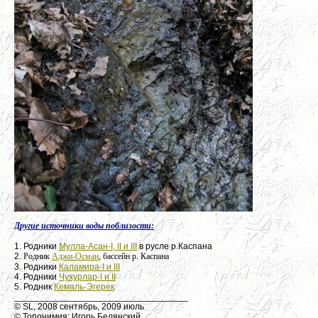
Другие источники воды поблизости:
1. Родники
Мулла-Асан-I, II и III
в русле р.Каспана
2.
Родник
Аджи-Осман
, бассейн р. Каспана
3. Родники
Каламира-I и III
4. Родники
Чухурлар-I и II
5. Родник
Кемаль-Эгерек
___________________________________
© SL, 2008 сентябрь, 2009 июль
© Топонимия: Игорь Белянский