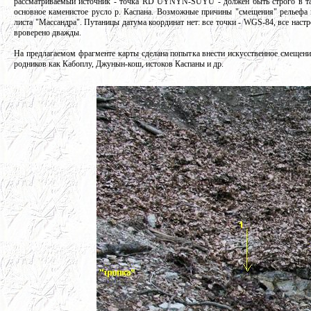
рассматриваемый источник - точка RD UYNYN-SUYU - должен быть строго в та
основное каменистое русло р. Каспана. Возможные причины "смещения" рельефа н
листа "Массандра". Путаницы датума координат нет: все точки - WGS-84, все настр
вроверено дважды.
На предлагаемом фрагменте карты сделана попытка внести искусственное смещение
родников как Кабоплу, Джунын-кош, истоков Каспаны и др.