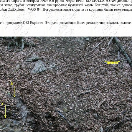
львеге оврага, в котором течёт его ручей. Через точки RD MULLA-ASAN должно п
а запад: грубое неаккуратное сканирование бумажной карты Генштаба, точнее одного
ойки OziExplorer - WGS-84. Погрешность навигатора из-за крутизны балки тоже отпада
 в программе OZI Explorier. Это дало возможное более реалистично показать положен