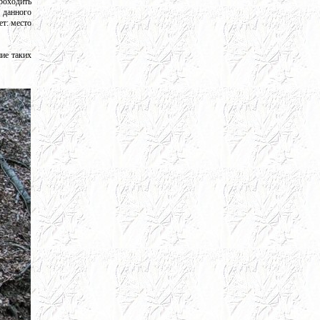
роходить
 данного
ет: место
ие таких