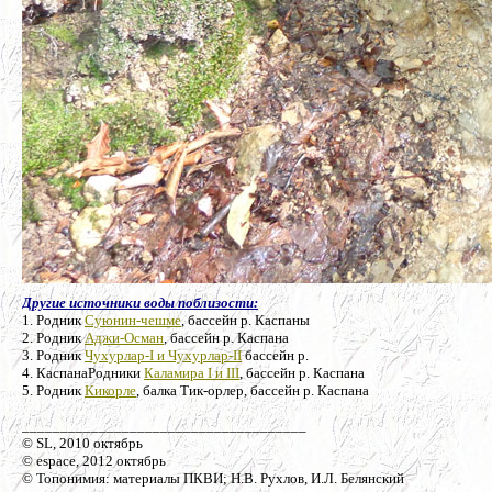
Другие источники воды поблизости:
1. Родник
Суюнин-чешме
, бассейн р. Каспаны
2. Родник
Аджи-Осман
, бассейн р. Каспана
3. Родник
Чухурлар-I и Чухурлар-II
бассейн р.
4. КаспанаРодники
Каламира I и III
, бассейн р. Каспана
5. Родник
Кикорле
, балка Тик-орлер, бассейн р. Каспана
_____________________________________
© SL, 2010 октябрь
© espace, 2012 октябрь
© Топонимия: материалы ПКВИ; Н.В. Рухлов, И.Л. Белянский