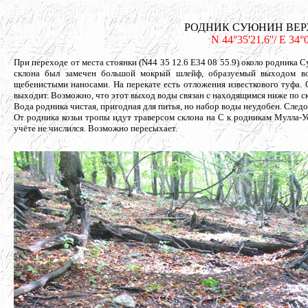
РОДНИК СУЮНИН ВЕРХНИЙ
N 44°35'21.6''/ E 34°
При переходе от места стоянки (N44 35 12.6 E34 08 55.9) около родника 
склона был замечен большой мокрый шлейф, образуемый выходом вод
щебенистыми наносами. На перекате есть отложения известкового туфа. О
выходит. Возможно, что этот выход воды связан с находящимся ниже по 
Вода родника чистая, пригодная для питья, но набор воды неудобен. Следо
От родника козьи тропы идут траверсом склона на С к родникам Мулла-Усе
учёте не числился. Возможно пересыхает.