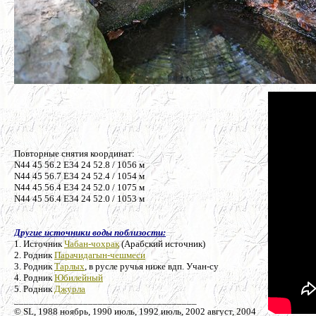
Повторные снятия координат:
N44 45 56.2 E34 24 52.8 / 1056 м
N44 45 56.7 E34 24 52.4 / 1054 м
N44 45 56.4 E34 24 52.0 / 1075 м
N44 45 56.4 E34 24 52.0 / 1053 м
Другие источники воды поблизости:
1. Источник
Чабан-чохрак
(Арабский источник)
2. Родник
Парачидагын-чешмеси
3. Родник
Тарлых
, в русле ручья ниже вдп. Учан-су
4. Родник
Юбилейный
5. Родник
Джурла
_____________________________________
© SL, 1988 ноябрь, 1990 июль, 1992 июль, 2002 август, 2004