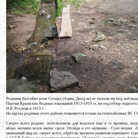
Родники бассейна реки Сотира (Алака, Джурла) не попали ни под наблюд
Партии Крымских Водных изысканий 1913-1916 гг, ни под обзор гидрогео
Н.В. Рухлова в 1915 г.
На картах родники этого района появляются только на генштабовках ВС С
Скорее всего родник использовали для водопоя еще в те времена, когд
яйлах активно велся выпас скота. Отсюда и его название - Суат-чешме. А
нынешний вид он, скорее всего, обрёл во времена развития планового тур
в СССР. Сейчас от планового турприюта "Джурла" остались лишь берёз