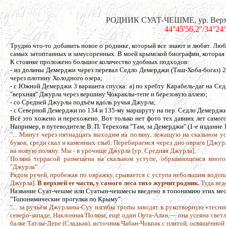
РОДНИК СУАТ-ЧЕШМЕ, ур. Верхня
44°45'56,2''/34°24
Трудно что-то добавить новое о роднике, который все знают и любят. Люб
самых затоптанных и замусоренных. В моей крымской биографии, которая н
К стоянке проложено большое количество удобных подходов:
- из долины Демерджи через перевал Седло Демерджи (Таш-Хоба-богаз) 
через плотину Холодного озера;
- с Южной Демерджи 3 варианта спуска: а) по хребту Карабель-даг на Седл
"верхняя" Джурла через вершину Чокраклы-тепе и березовую аллею;
- со Средней Джурлы подъём вдоль ручья Джурла;
- с Северной Демерджи по 134 и 135-му маршруту на пер. Седло Демерджи
Всё это хожено и перехожено. Вот только нет фото тех давних лет самого
Например, в путеводителе В. П. Терехова "Там, за Демерджи" (1-е издание 197
"... Минут через пятнадцать выходим на поляну, лежащую на скальном у
буков, среди скал и каменных глыб. Перебираемся через дно оврага [Джу
на новую поляну. Мы - в урочище Джурла [ур. Средняя Джурла].
Поляна террасой размещена на скальном уступе, обрывающемся многом
"Джурла".
Рядом ручей, пробежав по овражку, срывается с уступа небольшим водопад
Джурла].
В верхней ее части, у самого леса тихо журчит родник.
Туда вед
Название Суат-чешме или Суатын-чешмесы введено в топонимию этих мест
"Топонимические прогулки по Крыму":
"... за ручьём Джурланы-Суу изгибы тропы заводят в рукотворную «тесни
северо-западе, Наклонная Поляна, ещё один Орта-Алан,— она усеяна свет
балке Татлы-Дере (Сладкая), источник Чабан-Чокрак с плитой, освящённой