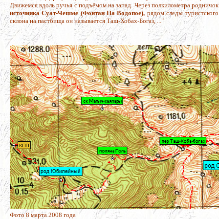
Движемся вдоль ручья с подъёмом на запад. Через полкилометра родничо
источника Суат-Чешме (Фонтан На Водопое),
рядом следы туристского 
склона на пастбища он называется Таш-Хобах-Богаз, ..."
Фото 8 марта 2008 года