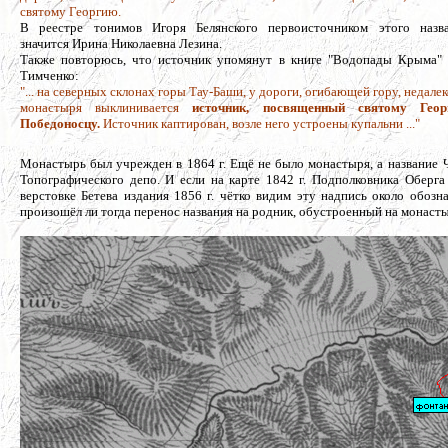
святому Георгию.
В реестре тонимов Игоря Белянского первоисточником этого назв
значится Ирина Николаевна Лезина.
Также повторюсь, что источник упомянут в книге "Водопады Крыма" 
Тимченко:
"... на северных склонах горы Тау-Баши, у дороги, огибающей гору, недалек
монастыря выклинивается
источник, посвященный святому Геор
Победоносцу.
Источник каптирован, возле него устроены купальни ..."
Монастырь был учрежден в 1864 г. Ещё не было монастыря, а название
Топографического депо. И если на карте 1842 г. Подполковника Оберга
верстовке Бетева издания 1856 г. чётко видим эту надпись около обозн
произошёл ли тогда перенос названия на родник, обустроенный на монаст