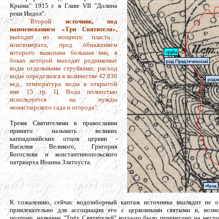
Крыма" 1915 г. в Главе VII "Долина
реки Индол":
"... Второй
источник, под
наименованием «Три Святителя»,
выходит из мощного пласта
конгломерата, пред обнажением
которого выкопана большая яма, в
боках которой выходят родниковые
воды отдельными струйками; расход
воды определился в количестве 42.830
вед., температура воды в открытой
яме 15 гр. Ц. Вода полностью
используется на нужды
монастырского сада и огорода".
Тремя Святителями в православии
принято называть великих
каппадокийских отцов церкви -
Василия Великого, Григория
Богослова и константинопольского
патриарха Иоанна Златоуста.
К сожалению, сейчас водозаборный каптаж источника выглядит не о
привлекательно для ассоциации его с церковными святыми и, возм
поэтому, название "Трёх Святителей" когда-то было перенесено на место