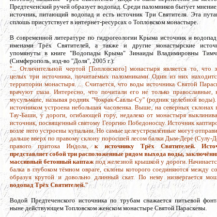
Предтеченский ручей образует водопад. Среди паломников бытует мнение
источник, питающий водопад и есть источник Три Святителя. Эта пута
сплошь присутствует в интернет-ресурсах о Топловском монастыре.
В современной литературе по гидрогеологии Крыма источник и водопад
именами Трёх Святителей, а также и другие монастырские источ
упомянуты в книге "Водопады Крыма" Зинаиды Владимировны Тимч
(Симферополь, изд-во "Доля", 2005 г.):
"... Отличительной чертой [Топловского] монастыря является то, что з
целых три источника, почитаемых паломниками. Один из них находитс
территории монастыря. ... Считается, что воды источника Святой Парас
врачуют глаза. Интересно, что почитали его не только православные, 
мусульмане, называя родник "Чокрак-Савлы-Су" (родник целебной воды).
источником устроена небольшая часовенка. Выше, на северных склонах 
Тау-Баши, у дороги, огибающей гору, недалеко от монастыря выклинива
источник, посвященный святому Георгию Победоносцу. Источник каптиро
возле него устроены купальни. Но самые целеустремлённые могут отправ
дальше вверх по правому склону поросшей лесом балки Дым-Дере (Сулу-Д
правого притока Индола,
к источнику Трёх Святителей. Исто
представляет собой три расположенные рядом выхода воды, заключённ
массивный бетонный каптаж
под железной крышкой у дороги. Начинаетс
балка в глубоком тёмном овраге, склоны которого соединяются между со
образуя крутой и довольно длинный скат. По нему низвергается мо
водопад Трёх Святителей."
Водой Предтеченского источника по трубам снажается питьевой фонт
ныне действующем Топловском женском монастыре Святой Параскевы.