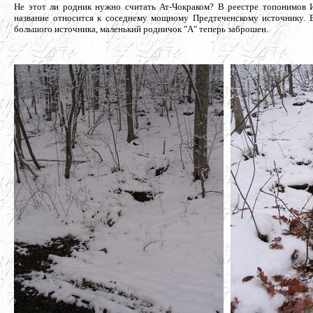
Не этот ли родник нужно считать Ат-Чокраком? В реестре топонимов И
название относится к соседнему мощному Предтеченскому источнику. 
большого источника, маленький родничок "А" теперь заброшен.