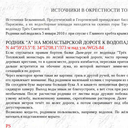
ИСТОЧНИКИ В ОКРЕСТНОСТИ ТОПЛ
Источники Безымянный, Предтеченский и Георгиевский принадлежат басс
Параскевы, а их водосборные площади находятся на склонах горы Тау-
водопаду Трёх Святителей.
Родники наблюдались 5 января 2010 г. при спуске с Главного хребта крымск
РОДНИК "А" НА МОНАСТЫРСКОЙ ДОРОГЕ К ВОДОПА
N 44°59'23.5''/E 34°52'08.1''/373 м над у.м./WGS-84
Если спускаться правым бортом балки Дым-дере от водопада "Трёх 
Топловский монастырь по лесной монастырской дороге, часто прома
деревьях крестами, то в одном месте, дорога изгибается, пересекая прито
дальше встретится на обочине лужа, из которой вытекает зимне-ве
сочащийся по дороге.
Через некоторое время такая же картина: грязь и другой ручей, но более
его привлекает внимание. Над родником маленький холмик с торчащим из 
На соседнем буке вырезана большая бука А и какая-то непонятная фигур
сидящую химеру. Выход воды никак не благоустроен, а вот сток при рас
необычным. После расчистки родника от листвы вода дружно побежа
узкому жёлобу, выложенному камнями, скреплёнными раствором. Далее 
десятков метров течёт по колее дороги, а потом сворачивает под об
дегустировалась.
Возможно когда-то, родником пользовались, например водопоя. По жёл
натекать в подставленное корыто.
PS