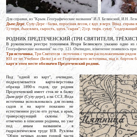
Для справки, из "Крым. Географические названия" И.Л. Белянский, И.Н. Лези
Дым-Дере
, Сулу-Дере - балка, поросшая лесом, с вдп. в верх. Впад. справа в 
1) тюрк.
дым
влага, сырость, здесь "сырая"; 2) ср. тюрк.
сувлу
"содержащий 
РОДНИК ПРЕДТЕЧЕНСКИЙ (ТРИ СВЯТИТЕЛЯ, ТРЁХИ
В рукописном реестре топонимов Игоря Белянского указано одно из н
Географические названия" на стр. 121. Очевидно, изменение появилось при
Три источника
, Три Святителя - источник с тремя расположенными рядо
ЮЗ от нп Учебное (Белог.) и от Георгиевского источника, над п. бортом
карт в этом месте обозначен Предтеченский родник.
Под "одной из карт", очевидно,
подразумевается карта-верстовка
образца 1890-х годов, где родник
Предтеченский имеет сток не в балку
Дым-дере (Сулу-дере), а на ССЗ. Вода
источника использовалась для полива
садов и на карте показано не
естественное русло его ручья, а арык,
траверсирующий склоны. Это
отмечено в описании родника, но уже
под иным названием в
гидрологическом труде Н.В. Рухлова
"Обзор речных долин горной части