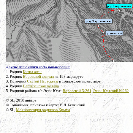
Другие источники воды поблизости:
1. Родник
Кизил-алан
2. Родник
Воровской фонтал
на 198 маршруте
3. Источник
Святой Параскевы
в Топловском монастыре
4. Родник
Партизанская застава
5. Родники района т/с Эски-Юрт:
Воровской №261,
Эски-Юртский №262
_____________________________________
© SL, 2010 январь
© Топонимия, привязка к карте: И.Л. Белянский
© SL,
Моя коллекция родников Крыма