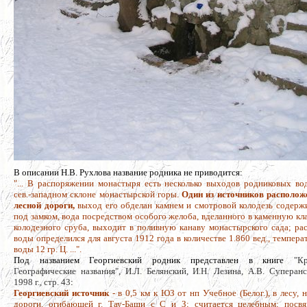
В описании Н.В. Рухлова название родника не приводится:
"... В распоряжении монастыря есть несколько выходов родниковых во
сев.-западном склоне монастырской горы.
Один из источников располож
лесной дороги,
выход его обделан камнем и смотровой колодезь содерж
под замком, вода посредством особого желоба, вделанного в каменную кл
колодезного сруба, выходит в поливную канаву монастырского сада; ра
воды определился для августа 1912 года в количестве 1.860 вед., темпера
воды 12 гр. Ц. ...".
Под названием Георгиевский родник представлен в книге
"К
Географические названия", И.Л. Белянский, И.Н. Лезина, А.В. Суперанс
1998 г., стр. 43
:
Георгиевский источник
- в 0,5 км к ЮЗ от нп Учебное (Белог.), в лесу, 
дороги, огибающей г. Тау-Баши с С и З; считается целебным; посв