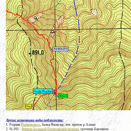
Другие источники воды поблизости:
1. Родник
Рынковского
, балка Яман-яр, лев. приток р.Альма
2. № 101 -
Фонтан Большой Цюцюльской поляны
, урочище Барлакош