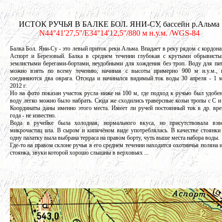
ИСТОК РУЧЬЯ В БАЛКЕ БОЛ. ЯНИ-СУ, бассейн р.Альма
N44°41'27,5''/E34°14'12,5''/880 м н.у.м. /WGS-84
Балка Бол. Яни-Су - это левый приток реки Альма. Впадает в реку рядом с кордон
Аспорт и Березовый. Балка в среднем течении глубокая с крутыми обрывист
землистыми берегами-бортами, неудобными для хождения без троп. Воду для пи
можно взять по всему течению, начиная с высоты примерно 900 м н.у.м., 
соединяются два оврага. Отсюда и начинался видимый ток воды 30 апреля - 1 
2012 г.
Но на фото показан участок русла ниже на 100 м, где подход к ручью был удобен
воду легко можно было набрать. Сюда же сходились траверсные козьи тропы с С и
Координаты даны именно этого места. Имеет ли ручей постоянный ток в др. вр
года - не известно.
Вода в ручейке была холодная, нормального вкуса, но присутствовала взв
микрочастиц ила. В сыром и кипячёном виде употреблялась. В качестве стоянки
одну палатку выла выбрана терраса на правом борту, чуть выше места набора воды.
Где-то на правом склоне ручья в его среднем течении находится охотничья поляна 
стоянка, звуки которой хорошо слышны в верховьях ...