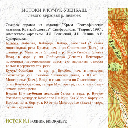
ИСТОКИ Р. КУЧУК-УЗЕНБАШ,
левого верховья р. Бельбек
Сначала справка из издания "Крым. Географические
названия: Краткий словарь". Симферополь: "Таврия", 1997 с
комплектом карт-схем. И.Л. Белянский, И.Н. Лезина, А.В.
Суперанская:
Бельбек
, Хабарта, Кабарды, Кабар, Кабарта-Су* самая
многоводная река Крыма; нач. в нп Счастливое (Бахч.) от
слияния р. Манаготра (справа) и р. Биюк-Узенбаш (слева).
Впад. в море у нп Любимовка (Севаст.). Некоторые
источники перечисленные здесь 2-5 варианты относят
только к верхнему теч. реки ...
Кучук*-Узенбаш
л. пр. р. Бельбек; нач. в лесистом
амфитеатре сев. склонов Ялтинской яйлы, к Ю от нп
Многоречье (Бахч.). Впад. в с-зап. части нп Счастливое; ср.
б. нп Кучук-Узенбаш, теперь Многоречье; тюрк. узен баш -
начало, исток реки.
Бурма II
- глубокая лесистая балка в верх. р. Кучук-
Узенбаш,
между гг. Комбопло II и Куш-Кая V по л. борту и г.
Биликля по п. борту; к Ю от нп Многоречье (Бахч.) - тюрк.
бурма - крученая.
ИСТОК №1
РОДНИК БИЮК-ДЕРЕ