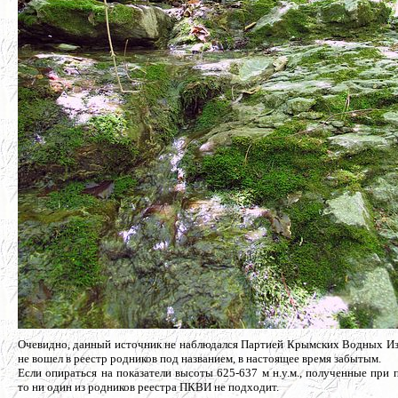
Очевидно, данный источник не
наблюдался Партией Крымских Водных Изы
не вошел в реестр родников под названием, в настоящее время забытым.
Если опираться на показатели высоты 625-637 м н.у.м., полученные при
то ни один из родников реестра ПКВИ не подходит.