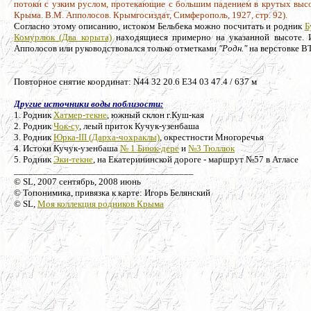
потоки с узким руслом, протекающие с большим падением в крутых высо
Крыма. В.М. Апполосов. Крымгосиздат, Симферополь, 1927, стр. 92).
Согласно этому описанию, истоком Бельбека можно посчитать и родник
Б
Комурлюк (Два корыта)
находящиеся примерно на указанной высоте. И
Апполосов или руководствовался только отметками
"Родн."
на верстовке В
Повторное снятие координат: N44 32 20.6 E34 03 47.4 / 637 м
Другие источники воды поблизости:
1. Родник
Хатмер-текне
, южный склон г.Куш-кая
2. Родник
Чок-су
, леый приток Кучук-узенбаша
3. Родник
Юрка-III (Дарха-чохраклы)
, окрестности Многоречья
4. Истоки Кучук-узенбаша
№ 1 Биюк-дере
и
№3 Тюллюк
5. Родник
Эки-текне
, на Екатерининской дороге - маршрут №57 в Атласе
_____________________________________
© SL, 2007 сентябрь, 2008 июнь
© Топонимика, привязка к карте: Игорь Белянский
© SL,
Моя коллекция родников Крыма