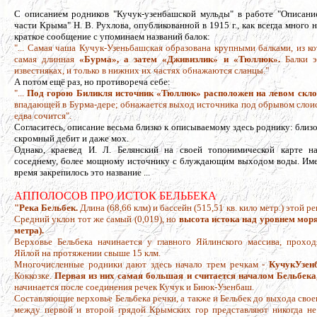
С описанием родников "Кучук-узенбашской мульды" в работе "Описани
части Крыма" Н. В. Рухлова, опубликованной в 1915 г., как всегда много 
краткое сообщение с упоминаем названий балок:
"... Самая чаша Кучук-Узеньбашская образована крупными балками, из к
самая длинная
«Бурма», a затем «Дживизлик» и «Тюллюк».
Балки э
известняках, и только в нижних их частях обнажаются сланцы."
А потом ещё раз, но противореча себе:
"...
Под горою Биликля источник «Тюллюк» расположен на левом скло
впадающей в Бурма-дере; обнажается выход источника под обрывом слоис
едва сочится".
Согласитесь, описание весьма близко к описываемому здесь роднику: близос
скромный дебит и даже мох.
Однако, краевед И. Л. Белянский на своей топонимической карте н
соседнему, более мощному источнику с блуждающим выходом воды. Име
время закрепилось это название ...
АППОЛОСОВ ПРО ИСТОК БЕЛЬБЕКА
"Река Бельбек.
Длина (68,66 клм) и бассейн (515,51 кв. кило­ метр.) этой 
Средний уклон тот же самый (0,019), но
высота истока над уровнем мор
метра).
Верховье Бельбека начинается у главного Яйлинского массива, прохо
Яйлой на протяжении свыше 15 клм.
Многочисленные родники дают здесь начало трем речкам -
Кучук­Узен
Коккозке.
Первая из них самая большая и считается началом Бельбека
начинается после соединения речек Кучук и Биюк-Узенбаш.
Составляющие верховье Бельбека речки, а также и Бельбек до выхода сво
между первой и второй грядой Крымских гор представляют никогда н