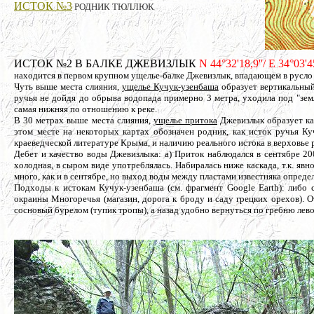
ИСТОК №3
РОДНИК ТЮЛЛЮК
ИСТОК №2 В БАЛКЕ ДЖЕВИЗЛЫК
N 44°32'18,9''/ E 34°03'4
находится в первом крупном ущелье-балке Джевизлык, впадающем в русло
Чуть выше места слияния,
ущелье Кучук-узенбаша
образует вертикальный 
ручья не дойдя до обрыва водопада примерно 3 метра, уходила под "зем
самая нижняя по отношению к реке.
В 30 метрах выше места слияния,
ущелье притока
Джевизлык образует кас
этом месте на некоторых картах обозначен родник, как исток ручья Ку
краеведческой литературе Крыма, и наличию реального истока в верховье 
Дебет и качество воды Джевизлыка: а) Приток наблюдался в сентябре 2
холодная, в сыром виде употреблялась. Набиралась ниже каскада, т.к. яв
много, как и в сентябре, но выход воды между пластами известняка определ
Подходы к истокам Кучук-узенбаша (см. фрагмент Google Earth): либо 
окраины Многоречья (магазин, дорога к броду и саду грецких орехов). О
сосновый бурелом (тупик тропы), а назад удобно вернуться по гребню левог