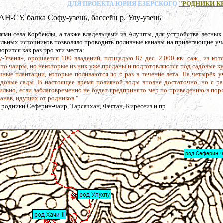
ДЛЯ ПРОЕКТА ЮРИЯ ЕЗЕРСКОГО
"РОДНИКИ К
, балка Софу-узень, бассейн р. Улу-узень
лями села Корбеклы, а также владельцами из Алушты, для устройства лесных
ильных источников позволяло проводить поливные канавы на прилегающие уч
орится как раз про эти места:
у-Узеня», орошается 100 владений, площадью 87 дес. 2.000 кв. саж., из ко
сто чаиры, но некоторые из них уже проданы и подготовляются под садовые к
чные плантации, которые поливаются по 6 раз в течение лета. На четырёх у
лодовые сады. В настоящее время поливной воды вполне достаточно, но с р
сильно, если заблаговременно не будет предпринято мер по приведению в пор
анав, идущих от родников."
 родники Сеферин-чаир, Тарсачхан, Феттан, Киресеиз и пр.