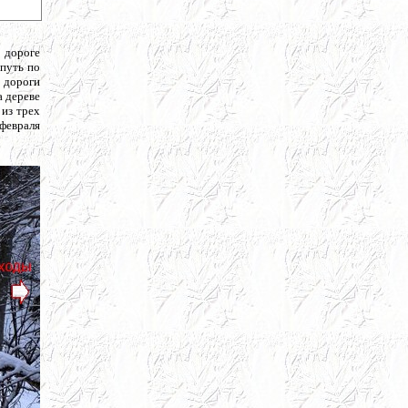
о дороге
 путь по
с дороги
а дереве
 из трех
 февраля