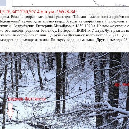
,5''/E 34°17'50,5/514 м н.у.м. / WGS-84
ога. Если не сворачивать около указателя "Шалаш" налево вниз, а пройти п
"Подснежник" нужно идти вправо вверх. А если не сворачивать и продолжить
бличкой - Затрубченко Екатерина Михайловна 1850-1920 г. На том же склоне 
о, это выходы родника Феттан-су. По версии ПКВИ их 7 штук. Чуть дальше н
о железный остов, без крыши. До ручейка Феттан-су всего метров 20-30. Один
льсирует при выходе из земли. По вкусу вода нормальная. Другие выходы 23