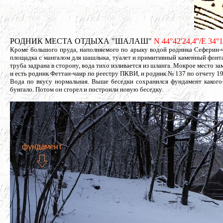
РОДНИК МЕСТА ОТДЫХА "ШАЛАШ"
N 44°42'24,4''/E 34°
Кроме большого пруда, наполняемого по арыку водой родника Сеферин-ча
площадка с мангалом для шашлыка, туалет и примитивный каменный фонта
труба задрана в сторону, вода тихо изливается из шланга. Мокрое место з
и есть родник Феттан-чаир по реестру ПКВИ, и родник № 137 по отчету 19
Вода по вкусу нормальная. Выше беседки сохранился фундамент какого-
бунгало. Потом он сгорел и построили новую беседку.