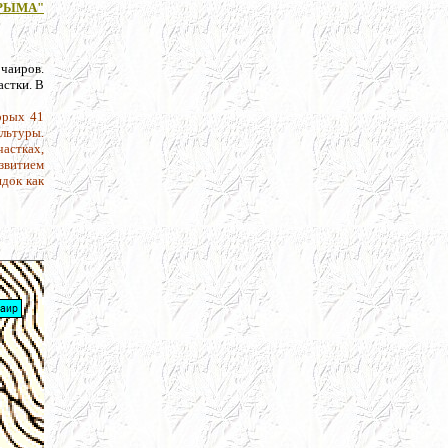
РЫМА"
 чаиров.
астки. В
торых 41
ультуры.
частках,
азвитием
ядок как