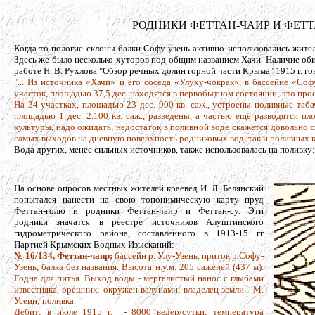
РОДНИКИ ФЕТТАН-ЧАИР И ФЕТТАН-СУ
Когда-то пологие склоны балки Софу-узень активно использовались жите
Здесь же было несколько хуторов под общим названием Хачи. Наличие об
работе Н. В. Рухлова "Обзор речных долин горной части Крыма" 1915 г. гов
"... Из источника «Хачи» и его соседа «Улуху-чокрак», в бассейне «Соф
участок, площадью 37,5 дес. находятся в первобытном состоянии; это про
На 34 участках, площадью 23 дес. 900 кв. саж., устроены поливные таба
площадью 1 дес. 2.100 кв. саж., разведены, а частью ещё разводятся п
культуры, надо ожидать, недостаток в поливной воде скажется довольно 
самых выходов на дневную поверхность родниковых вод, так и поливных к
Вода других, менее сильных источников, также использовалась на поливку:
На основе опросов местных жителей краевед И. Л. Белянский
попытался нанести на свою топонимическую карту пруд
Феттан-голю и родники Феттан-чаир и Феттан-су. Эти
родники значатся в реестре источников Алуштинского
гидрометрического района, составленного в 1913-15 гг
Партией Крымских Водных Изысканий:
№ 16/134, Феттан-чаир;
бассейн р. Улу-Узень, приток р.Софу-
Узень, балка без названия. Высота н.у.м. 205 саженей (437 м).
Годна для питья. Выход воды - мергелистый нанос с глыбами
известняка, орешник; окружен валунами; владелец земли - М.
Усеин; поливка.
Дебит: в июле 1915 г. - 8000 ведер/сутки; температура