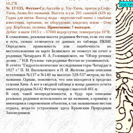
10,2
°
R.
№ 17/135, Феттан-Су;
бассейн р. Улу-Узень, приток р.Софу-
Узень, балка без названия. Высота н.у.м. 201 саженей (429 м).
Годна для питья. Выход воды - мергелистый нанос с глыбами
известняка, орешник; не оборудован; владелец земли - О-во
дер. Корбеклы; поливка.
Примечания: 7 выходов.
Дебит: в июле 1915 г. - 37000 ведер/сутки; температура 10
°
R.
К сожалению, реальная высота родников Феттан, если это они
и есть, сильно отличается от данных из таблицы ПКВИ.
Определить правильность или ошибочность их
местоположения на карте Белянского не помогут ни отчет о
родниках Чатырдага Н. А. Головкинского, ни "Обзор речных
долин ..." Н.В. Рухлова: там родники Феттан не упоминаются.
В отчёте "Гидрогеологические исследования горы Чатырдаг в
1927 г." П. М. Васильевского и П. И. Желтова даны описания
источников №137 и №140 на высотах 529-537 метров, но без
названия. Однако, поясняется, что они находятся в пределах
селения Хачи. А вот в сводной таблице в конце данного отчета
имеется родник №142 Феттан-чокрак с высотой 461 м.
В силу такой неопределенности, я буду при описании
реальных родников использовать не их названия, а привязку к
имеющимся современным объектам, к так называемым местам
отдыха, когда-то устроенным здесь Крымским Природным
Заповедником.