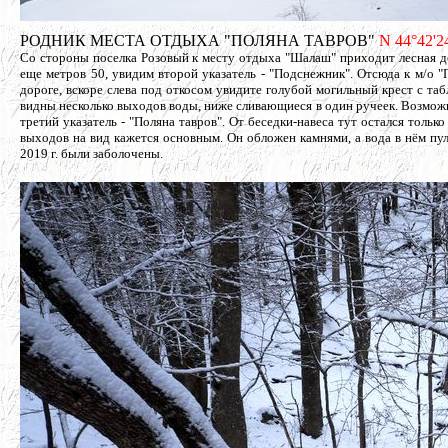
РОДНИК МЕСТА ОТДЫХА "ПОЛЯНА ТАВРОВ"
N 44°42'24
Со стороны поселка Розовый к месту отдыха "Шалаш" приходит лесная дор
еще метров 50, увидим второй указатель - "Подснежник". Отсюда к м/о 
дороге, вскоре слева под откосом увидите голубой могильный крест с та
видны несколько выходов воды, ниже сливающиеся в один ручеек. Возможн
третий указатель - "Поляна тавров". От беседки-навеса тут остался тольк
выходов на вид кажется основным. Он обложен камнями, а вода в нём пу
2019 г. были заболочены.