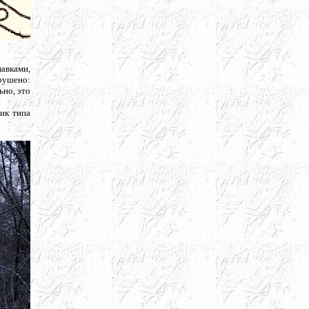
лавками,
арушено:
ьно, это
ик типа