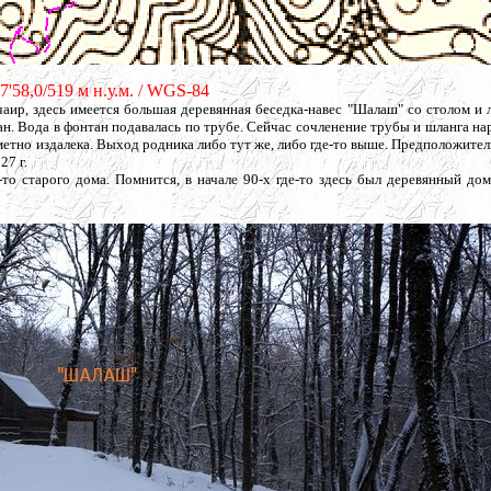
17'58,0/519 м н.у.м. / WGS-84
ир, здесь имеется большая деревянная беседка-навес "Шалаш" со столом и 
н. Вода в фонтан подавалась по трубе. Сейчас сочленение трубы и шланга н
аметно издалека. Выход родника либо тут же, либо где-то выше. Предположител
27 г.
то старого дома. Помнится, в начале 90-х где-то здесь был деревянный дом