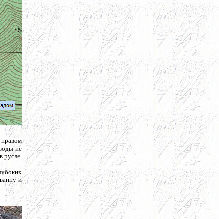
 правом
 воды не
в русле.
глубоких
ванну и