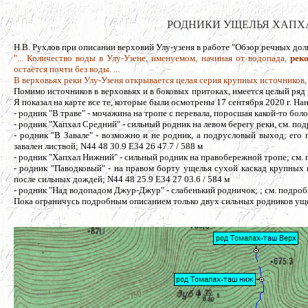
РОДНИКИ УЩЕЛЬЯ ХАПХАЛ, 
Н.В. Рухлов при описании верховий Улу-узеня в работе "Обзор речных дол
"... Количество воды в Улу-Узене, именуемом, начиная от водопада,
рек
остаётся почти без воды. ...
В верховьях реки Улу-Узеня открывается целая серия крупных источников,
Помимо источников в верховьях и в боковых притоках, имеется целый ряд 
Я показал на карте все те, которые были осмотрены 17 сентября 2020 г. На
- родник "В траве" - мочажина на тропе с перевала, поросшая какой-то боло
- родник "Хапхал Средний" - сильный родник на левом берегу реки, см. по
- родник "В Завале" - возможно и не родник, а подрусловый выход; его
завален листвой; N44 48 30.9 E34 26 47.7 / 588 м
- родник "Хапхал Нижний" - сильный родник на правобережной тропе; см.
- родник "Паводковый" - на правом борту ущелья сухой каскад крупных
после сильных дождей; N44 48 25.9 E34 27 03.6 / 584 м
- родник "Над водопадом Джур-Джур" - слабенький родничок; ; см. подроб
Пока ограничусь подробным описанием только двух сильных родников уще