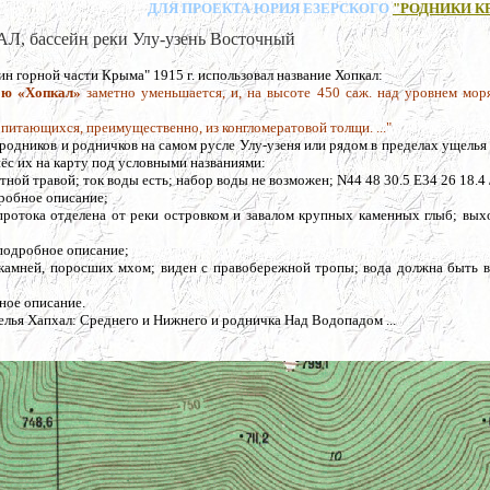
ДЛЯ ПРОЕКТА ЮРИЯ ЕЗЕРСКОГО
"РОДНИКИ К
бассейн реки Улу-узень Восточный
ин горной части Крыма" 1915 г. использовал название Хопкал:
ою «Хопкал»
заметно уменьшается, и, на высоте 450 саж. над уровнем моря
 питающихся, преимущественно, из конгломератовой толщи. ..."
родников и родничков на самом русле Улу-узеня или рядом в пределах ущелья
нёс их на карту под условными названиями:
тной травой; ток воды есть; набор воды не возможен; N44 48 30.5 E34 26 18.4 
дробное описание;
 протока отделена от реки островком и завалом крупных каменных глыб; вы
 подробное описание;
 камней, поросших мхом; виден с правобережной тропы; вода должна быть в
ное описание.
лья Хапхал: Среднего и Нижнего и родничка Над Водопадом ...