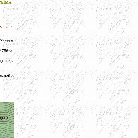
РЫМА"
, русло
 Хапхал.
/ 756 м
ход воды
есной и