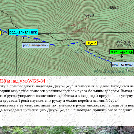
'/538 м над у.м./WGS-84
пту в полноводность водопада Джур-Джур и Улу-узеня в целом. Находится на
у родник аккуратно привален упавшим поперёк русла большим деревом. Выход
те в русло упирается оконечность хребтика и выход воды приурочен к уступу 
деревом. Тропа спускается к руслу и можно перейти на левый берег.
еваетесь в её качестве: выше по течению в русле множество перекатов и не
ред выходом в цивилизацию Джур-Джура, не забудьте принять около родника 