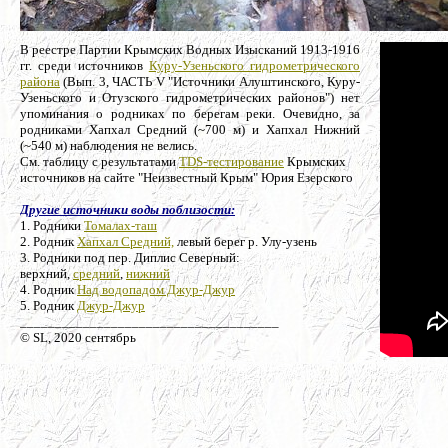
В реестре Партии Крымских Водных Изысканий 1913-1916
гг. среди источников
Куру-Узеньского гидрометрического
района
(Вып. 3, ЧАСТЬ V "Источники Алуштинского, Куру-
Узеньского и Отузского гидрометрических районов") нет
упоминания о родниках по берегам реки. Очевидно, за
родниками Хапхал Средний (~700 м) и Хапхал Нижний
(~540 м) наблюдения не велись.
См. таблицу с результатами
TDS-тестирование
Крымских
источников на сайте "Неизвестный Крым" Юрия Езерского
Другие источники воды поблизости:
1. Родники
Томалах-таш
2. Родник
Хапхал Средний,
левый берег р. Улу-узень
3. Родники под пер. Диплис Северный:
верхний,
средний
,
нижний
4. Родник
Над водопадом Джур-Джур
5. Родник
Джур-Джур
_____________________________________
© SL, 2020 сентябрь