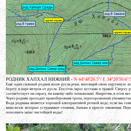
РОДНИК ХАПХАЛ НИЖНИЙ -
N 44°48'26.5''/ E 34°26'59.6'
Ещё один сильный родник возле русла реки, вносящий свою ощутимую ле
берегу в паре метров от русла. Его сток зарос кустами и травой. Сверх
соответствует ни оврагу, ни какому-либо понижению. Напротив, в этом мес
Через родник проходит правобережная тропа, перегороженная упомянутым 
Вода родника является хорошей альтернативой речной воде, если вы сомн
ванн возле которых устраивают стоянки, баньки и просто омовения. Пе
пополнить запас чистейшей воды!