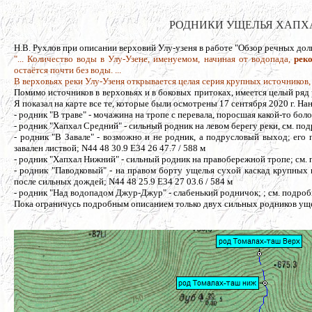
РОДНИКИ УЩЕЛЬЯ ХАПХАЛ, 
Н.В. Рухлов при описании верховий Улу-узеня в работе "Обзор речных дол
"... Количество воды в Улу-Узене, именуемом, начиная от водопада,
рек
остаётся почти без воды. ...
В верховьях реки Улу-Узеня открывается целая серия крупных источников,
Помимо источников в верховьях и в боковых притоках, имеется целый ряд 
Я показал на карте все те, которые были осмотрены 17 сентября 2020 г. На
- родник "В траве" - мочажина на тропе с перевала, поросшая какой-то боло
- родник "Хапхал Средний" - сильный родник на левом берегу реки, см. по
- родник "В Завале" - возможно и не родник, а подрусловый выход; его
завален листвой; N44 48 30.9 E34 26 47.7 / 588 м
- родник "Хапхал Нижний" - сильный родник на правобережной тропе; см.
- родник "Паводковый" - на правом борту ущелья сухой каскад крупных
после сильных дождей; N44 48 25.9 E34 27 03.6 / 584 м
- родник "Над водопадом Джур-Джур" - слабенький родничок; ; см. подроб
Пока ограничусь подробным описанием только двух сильных родников уще