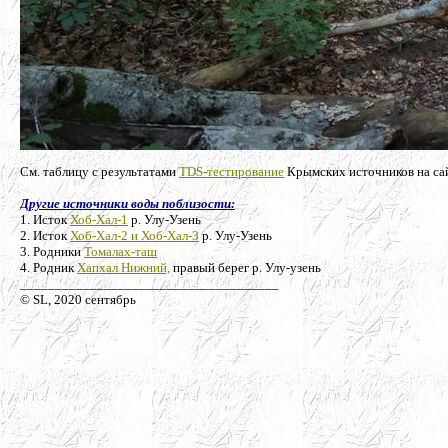
См. таблицу с результатами
TDS-тестирование
Крымских источников на са
Другие источники воды поблизости:
1. Исток
Хоб-Хал-1
р. Улу-Узень
2. Исток
Хоб-Хал-2 и Хоб-Хал-3
р. Улу-Узень
3. Родники
Томалах-таш
4. Родник
Хапхал Нижний,
правый берег р. Улу-узень
_____________________________________
© SL, 2020 сентябрь