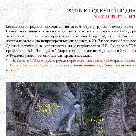
РОДНИК ПОД КУПЕЛЬЮ ДИАНЫ, 
N 44°31'09.0''/ E 34°
Безымянный родник находится на левом берегу ручья Темиар ниже к
Самостоятельный это выход воды или всего лишь подрусловый выход ручь
этого выхода начинается оросительная канава. Вода уходит на левый бор
лоткам-корытам (по непроверенным сведениям, в 2013 г все лотки были рас
Данный источник не упоминается ни у гидрогеолога Н.В. Рухлова в "Об
профессора В.И. Лучицкого "Гидрогеологические исследования в Ялтинском
У Рухлова упоминается лишь сам арык и каскады:
"... На высоте 173 саж. русло речки пересекает пласты конгломерата и изве
... Вода источника (Суат) используется на поливные надобности для участ
канава".