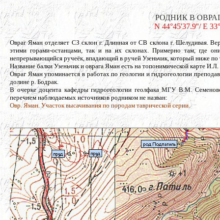
РОДНИК В ОВРАГЕ
N 44°45'37.9''/ E 33
Овраг Яман отделяет СЗ склон г. Длинная от СВ склона г. Шелудивая. В
этими горами-останцами, так и на их склонах. Примерно там, где он
непрерывающийся ручеёк, впадающий в ручей Узеньчик, который ниже по т
Название балки Узеньчик и оврага Яман есть на топонимической карте И.Л. 
Овраг Яман упоминается в работах по геологии и гидрогеологии препо
долине р. Бодрак.
В очерке доцента кафедры гидрогеологии геолфака МГУ В.М. Семеновой
перечнем наблюдаемых источников родником не назван:
Овр. Яман. Участок высачивания по породам таврической серии.