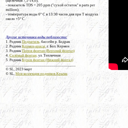
(щелочная 7,1-14,0);
- показатель TDS = 205 ppm ("сухой остаток" в parts per
million);
- температура воды 6° C в 13:30 часов дня при Т воздуха
около +5° C.
Другие источники воды поблизости:
1. Родник
Подпатиль,
бассейн р. Бодрак
2. Родник
Кермен-арасы,
г. Бол. Кермен
3. Родник
Попов фонтан (Верхний фонтал)
4.
Солёный фонтан,
ул. Тепличная
5. Родник
Куров фонтан (Нижний фонтал)
___________________________________
© SL, 2023 март
© SL,
Моя коллекция родников Крыма