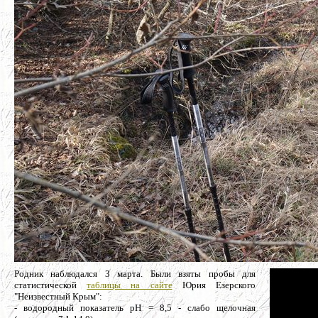
Родник наблюдался 3 марта. Были взяты пробы для
статистической
таблицы на сайте
Юрия Езерского
"Неизвестный Крым":
- водородный показатель рН = 8,5 - слабо щелочная