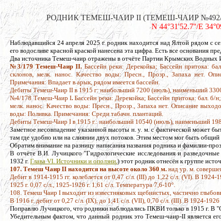
РОДНИК ТЕМЕШ-ЧАИР II (ТЕМЕШ-ЧАИР №492/179, 
N 44°31'52.7''/E 34°0
Наблюдавшийся 24 апреля 2025 г. родник находится над Ялтой рядом с сев
его водосливе красной краской нанесена эта цифра. Есть все основания пре
Два источника Темеш-чаир отражены в отчёте Партии Крымских Водных
№3/179 Темеш-Чаир II.
Бассейн реки: Дерекойка; Бассейн притока: бал
склонов, мелк. нанос. Качество воды: Пресн., Прозр., Запаха нет. О
Примечания: Впадает в арык, рядом имеется бассейн.
Дебиты Темеш-Чаир II в 1915 г: наибольший 7200 (июль), наименьший 3300
№4/178 Темеш-Чаир I
.
Бассейн реки: Дерекойка; Бассейн притока: бал. б/н;
мелк. нанос. Качество воды: Пресн., Прозр., Запаха нет. Описание выход
воды: Поливка. Примечания: Среди табачн. плантаций.
Дебиты Темеш-Чаир I в 1915 г.: наибольший 10540 (июль), наименьший 198
Заметное несовпадение указанной высоты н. у. м. с фактической может быть
там где удобно или на слиянии двух потоков. Этим местом мог быть общий
Обратим внимание на разницу написания названия родника и фамилии-проз
В отчёте В.И. Лучицкого "Гидрологические исследования и разведочные
1932 г.
Глава VI. Источники и оползни.
) этот родник отнесён к группе исто
107. Темеш Чаир II находится на высоте около 360 м.
над ур. м. соверше
Дебит в 1914-1915 гг. колеблется от 0,47 с/л. (III) до 1,22 с/л. (VI). В 1924-1
1925 г. 0,07 с/л., 1925-1926 г. 1,61 с/л. Температура 7,6-10°.
108. Темеш Чаир I выходит из известняковых щебнистых, частично глыбовы
В 1916 г. дебит от 0,27 с/л. (IX), до 1,41 с/л. (VII), 0,70 с/л. (III). В 1924-192
Поправлю Лучицкого, что родники наблюдались ПКВИ только в 1915 г. В "О
Убедительным фактом, что данный родник это Темеш-чаир-II является ег