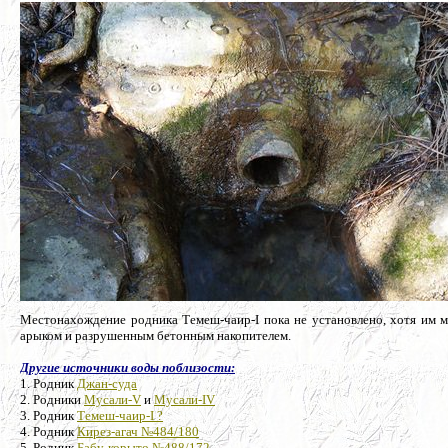
Местонахождение родника
Темеш-чаир-I пока не установлено, хотя и
арыком и разрушенным бетонным накопителем.
Другие источники воды поблизости:
1. Родник
Джан-суда
2. Родники
Мусали-V
и
Мусали-IV
3. Родник
Темеш-чаир-I ?
4. Родник
Кирез-агач №484/180
5. Родник
Бабу-корыто №488/172