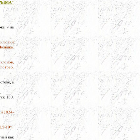
РЫМА"
ка" - на
 Дилювий
оливка.
склонов,
Употреб.
стоке, а
.
ск 130.
ний 1924-
6,5-10°.
тией как