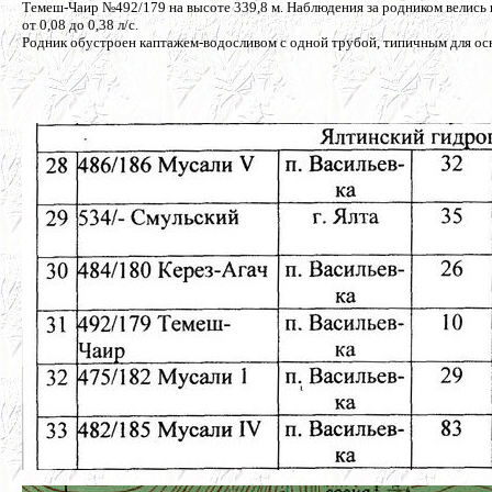
Темеш-Чаир №492/179 на высоте 339,8 м. Наблюдения за родником велись в
от 0,08 до 0,38 л/с.
Родник обустроен каптажем-водосливом с одной трубой, типичным для о