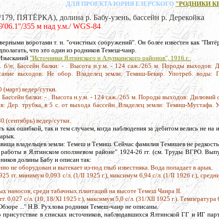
ДЛЯ ПРОЕКТА ЮРИЯ ЕЗЕРСКОГО
"РОДНИКИ К
ПЯТЁРКА), долина р. Бабу-узень, бассейн р. Дерекойка
9'06.1''/355 м над у.м./ WGS-84
ерными воротами т. н. "очистных сооружений". Он более известен как "Пятёр
дполагать, что это один из родников Темеш-чаир.
 Изысканий
"Источники Ялтинского и Алупкинского районов", 1916 г.:
. б/н; Бассейн балки: - . Высота н.у.м. - 124 саж./265 м. Породы выходов:
писание выходов: Не обор. Владелец земли: Темиш-Бекир. Употреб. воды: П
 (март) ведер/сутки.
 Бассейн балки: - . Высота н.у.м. - 124 саж./265 м. Породы выходов: Дилювий 
ов: Дер. трубка, в 5 с. от выхода бассейн. Владелец земли: Темиш-Мустафа. 
0 (сентябрь) ведер/сутки.
 как ошибкой, так и тем случаем, когда наблюдения за дебитом велись не на и
 арык.
вища владельцев земли: Темеш и Темиш. Сейчас фамилия Темишев не редкость
 работы в Ялтинском оползневом районе" 1924-26 гг. (см. Труды ВГРО. Выпу
чников долины Бабу и описан так:
нно не оборудован и вытекает из-под глыб известняка. Вода попадает в арык.
925 гг. минимум 0,093 с/л. (1/II 1925 г.), максимум 6,94 с/л. (1/II 1926 г.), сред
х наносов, среди табачных плантаций на высоте Темеш Чаира II.
6 гг. 0,027 с/л. (10, 18/ХI 1925 г.), максимум 5,0 с/л. (31/ХII 1925 г.). Температура 
бзоре ..." Н.В. Рухлова родники Темеш-чаир не описаны.
о присутствие в списках источников, наблюдавшихся Ялтинской ГГ и ИГ пар