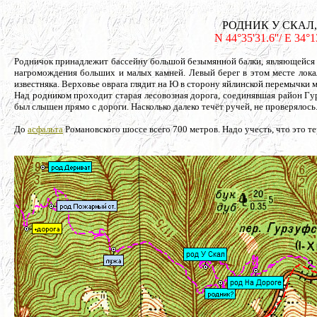
РОДНИК У СКАЛ, ба
N 44°35'31.6''/ E 34°
Родничок принадлежит бассейну большой безымянной балки, являющейся л
нагромождения больших и малых камней. Левый берег в этом месте лока
известняка. Верховье оврага глядит на Ю в сторону яйлинской перемычки
Над родником проходит старая лесовозная дорога, соединявшая район Гур
был слышен прямо с дороги. Насколько далеко течёт ручей, не проверялось
До
асфальта
Романовского шоссе всего 700 метров. Надо учесть, что это 