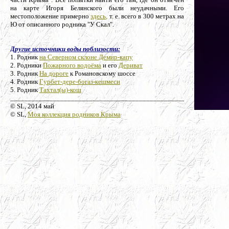
на карте Игоря Белянского были неудачными. Его
местоположение примерно
здесь,
т. е. всего в 300 метрах на
Ю от описанного родника "У Скал".
Другие источники воды поблизости:
1. Родник
на Северном склоне Демир-капу
2. Родники
Пожарного водоёма
и его
Дериват
3. Родник
На дороге
к Романовскому шоссе
4. Родник
Гурбет-дере-богаз-кешмеси
5. Родник
Тахтал(ы)-кош
_________________________________________________
© SL, 2014 май
© SL,
Моя коллекция родников Крыма