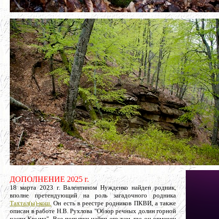
ДОПОЛНЕНИЕ 2025 г.
18 марта 2023 г. Валентином Нужденко найден родник,
вполне претендующий на роль загадочного родника
Тахтал(ы)-кош.
Он есть в реестре родников ПКВИ, а также
описан в работе Н.В. Рухлова "Обзор речных долин горной
части Крыма". Все попытки найти его там, где он отмечен