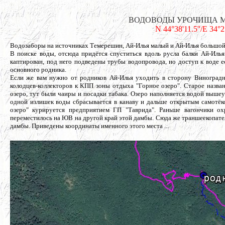
ВОДОВОДЫ УРОЧИЩА МУХА
N 44°38'11.5''/E 34°
Водозаборы на источниках Темерешин, Ай-Илья малый и Ай-Илья большой 
В поиске воды, отсюда придётся спуститься вдоль русла балки Ай-Илья
каптирован, под него подведены трубы водопровода, но доступ к воде ес
основного родника.
Если же вам нужно от родников Ай-Илья уходить в сторону Виноградно
колодцев-коллекторов к КПП зоны отдыха "Горное озеро". Старое назва
озеро, тут были чаиры и посадки табака. Озеро наполняется водой вышеу
одной излишек воды сбрасывается в канаву и дальше открытым самотёк
озеро" курируется предприятием ГП "Таврида". Раньше вагончики о
переместилось на ЮВ на другой край этой дамбы. Сюда же траншеекопател
дамбы. Приведены координаты именного этого места ...