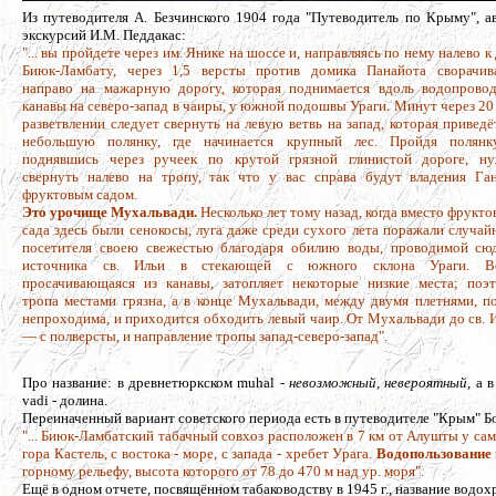
Из путеводителя А. Безчинского 1904 года "Путеводитель по Крыму", а
экскурсий И.М. Педдакас:
"... вы пройдете через им. Янике на шоссе и, направляясь по нему налево к 
Биюк-Ламбату, через 1,5 версты против домика Панайота сворачив
направо на мажарную дорогу, которая поднимается вдоль водопрово
канавы на северо-запад в чаиры, у южной подошвы Ураги. Минут через 20
разветвлении следует свернуть на левую ветвь на запад, которая приведё
небольшую полянку, где начинается крупный лес. Пройдя полян
поднявшись через ручеек по крутой грязной глинистой дороге, н
свернуть налево на тропу, так что у вас справа будут владения Га
фруктовым садом.
Это урочище Мухальвади.
Несколько лет тому назад, когда вместо фрукто
сада здесь были сенокосы, луга даже среди сухого лета поражали случай
посетителя своею свежестью благодаря обилию воды, проводимой сю
источника св. Ильи в стекающей с южного склона Ураги. Во
просачивающаяся из канавы, затопляет некоторые низкие места; поэ
тропа местами грязна, а в конце Мухальвади, между двумя плетнями, п
непроходима, и приходится обходить левый чаир. От Мухальвади до св. 
— с полверсты, и направление тропы запад-северо-запад".
Про название: в древнетюркском muhal -
невозможный, невероятный,
а в
vadi - долина.
Переиначенный вариант советского периода есть в путеводителе "Крым" Бо
"... Биюк-Ламбатский табачный совхоз рacпoлoжен в 7 км от Алушты у caмoг
гора Кастель, с востока - море, с запада - хребет Уpaгa.
Водопoльзoвaниe
горному рельефу, высота которого от 78 до 470 м над ур. моря".
Ещё в одном отчете, посвящённом табаководству в 1945 г., название водох