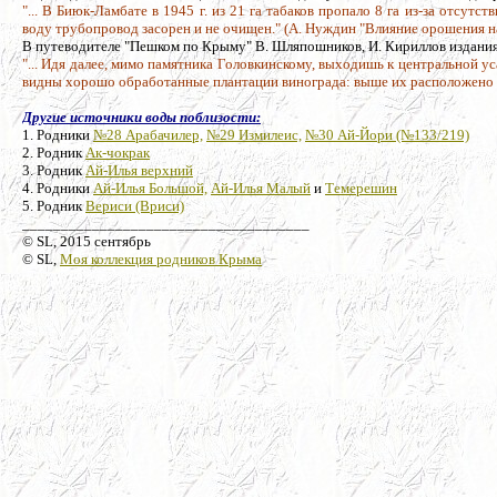
"... В Биюк-Ламбате в 1945 г. из 21 га табаков пропало 8 га из-за отсутст
воду трубопровод засорен и не очищен." (А. Нуждин "Влияние орошения на
В путеводителе "Пешком по Крыму" В. Шляпошников, И. Кириллов издания 
"... Идя далее, мимо памятника Головкинскому, выходишь к центральной у
видны хорошо обработанные плантации винограда: выше их расположено
Другие источники воды поблизости:
1. Родники
№28 Арабачилер,
№29 Измилеис,
№30 Ай-Йори (№133/219)
2. Родник
Ак-чокрак
3. Родник
Ай-Илья верхний
4. Родники
Ай-Илья Большой,
Ай-Илья Малый
и
Темерешин
5. Родник
Вериси (Вриси)
_____________________________________
© SL, 2015 сентябрь
© SL,
Моя коллекция родников Крыма