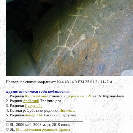
Повторное снятие координат:
N44 48 14.9 E34 25 01.2 / 1147 м
Другие источники воды поблизости:
1. Родники
Курлюк-баш-I
главный и
Курлюк-баш-V
на т/с Курлюк-Баш
2. Родник
Арабский
Трофимцова
3. Родники
Сулух-оба
4. Истоки р. Суботхан родники
Иван-кош
5. Родники
номер 714,
бассейн р.Бурульча
_____________________________________
© SL, 2006 май, 2008 март, 2019 июнь
© SL,
Моя коллекция родников Крыма