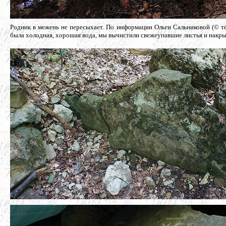
Родник в межень не пересыхает. По информации Ольги Сальниковой (© тётя
была холодная, хорошая вода, мы вычистили свежеупавшие листья и накры