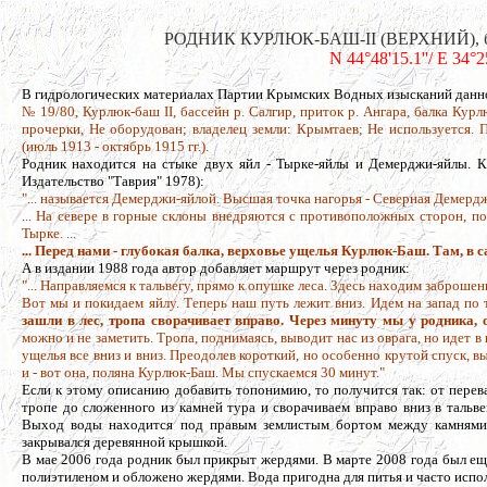
РОДНИК КУРЛЮК-БАШ-II (ВЕРХНИЙ), балка
N 44°48'15.1''/ E 34°
В гидрологических материалах Партии Крымских Водных изысканий данно
№ 19/80, Курлюк-баш II, бассейн р. Салгир, приток р. Ангара, балка Кур
прочерки, Не оборудован; владелец земли: Крымтаев; Не используется. 
(июль 1913 - октябрь 1915 гг.).
Родник находится на стыке двух яйл - Тырке-яйлы и Демерджи-яйлы. К
Издательство "Таврия" 1978):
"... называется Демерджи-яйлой. Высшая точка нагорья - Северная Демерджи 
... На севере в горные склоны внедряются с противоположных сторон, п
Тырке. ...
... Перед нами - глубокая балка, верховье ущелья Курлюк-Баш. Там, в са
А в издании 1988 года автор добавляет маршрут через родник:
"... Направляемся к тальвегу, прямо к опушке леса. Здесь находим заброше
Вот мы и покидаем яйлу. Теперь наш путь лежит вниз. Идем на запад по
зашли в лес, тропа сворачивает вправо. Через минуту мы у родника, 
можно и не заметить. Тропа, поднимаясь, выводит нас из оврага, но идет 
ущелья все вниз и вниз. Преодолев короткий, но особенно крутой спуск, 
и - вот она, поляна Курлюк-Баш. Мы спускаемся 30 минут."
Если к этому описанию добавить топонимию, то получится так: от пере
тропе до сложенного из камней тура и сворачиваем вправо вниз в тальве
Выход воды находится под правым землистым бортом между камнями 
закрывался деревянной крышкой.
В мае 2006 года родник был прикрыт жердями. В марте 2008 года был ещё 
полиэтиленом и обложено жердями. Вода пригодна для питья и часто испол