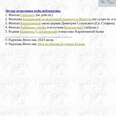
Другие источники воды поблизости:
1. Фонтан
Гаевского
(не действ.)
2. Фонтаны
Караимский на фонтанной площади и Шепетея
(не существ. и н
3. Фонтан
Карантинный
около церкви Димитрия Солунского (Св. Стефана)
4. Фонтан
Рыбацкая стрелка
и источник
Белиловского
(заброш.)
5. Родник
Криничка (Стахановский)
в верховье Карантинной балки
_____________________________________
© Радченко Вячеслав, 2023 июль
© Радченко Вячеслав,
Моя коллекция родников Крыма