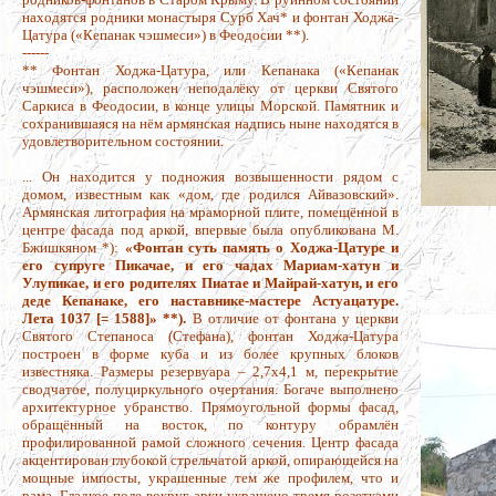
находятся родники монастыря Сурб Хач* и фонтан Ходжа-
Цатура («Кепанак чэшмеси») в Феодосии **).
------
** Фонтан Ходжа-Цатура, или Кепанака («Кепанак
чэшмеси»), расположен неподалёку от церкви Святого
Саркиса в Феодосии, в конце улицы Морской. Памятник и
сохранившаяся на нём армянская надпись ныне находятся в
удовлетворительном состоянии.
... Он находится у подножия возвышенности рядом с
домом, известным как «дом, где родился Айвазовский».
Армянская литография на мраморной плите, помещённой в
центре фасада под аркой, впервые была опубликована М.
Бжишкяном *):
«Фонтан суть память о Ходжа-Цатуре и
его супруге Пикачае, и его чадах Мариам-хатун и
Улупикае, и его родителях Пиатае и Майрай-хатун, и его
деде Кепанаке, его наставнике-мастере Астуацатуре.
Лета 1037 [= 1588]» **).
В отличие от фонтана у церкви
Святого Степаноса (Стефана), фонтан Ходжа-Цатура
построен в форме куба и из более крупных блоков
известняка. Размеры резервуара – 2,7х4,1 м, перекрытие
сводчатое, полуциркульного очертания. Богаче выполнено
архитектурное убранство. Прямоугольной формы фасад,
обращённый на восток, по контуру обрамлён
профилированной рамой сложного сечения. Центр фасада
акцентирован глубокой стрельчатой аркой, опирающейся на
мощные импосты, украшенные тем же профилем, что и
рама. Гладкое поле вокруг арки украшено тремя розетками