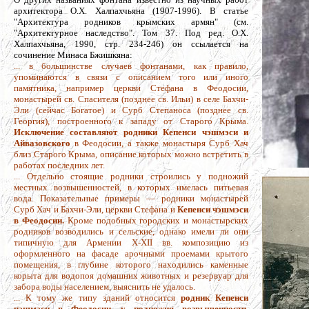
архитектора О.Х. Халпахчьяна (1907-1996). В статье
"Архитектура родников крымских армян" (см.
"Архитектурное наследство". Том 37. Под ред. О.Х.
Халпахчьяна, 1990, стр. 234-246) он ссылается на
сочинение Минаса Бжишкяна:
... в большинстве случаев фонтанами, как правило,
упоминаются в связи с описанием того или иного
памятника, например церкви Стефана в Феодосии,
монастырей св. Спасителя (позднее св. Ильи) в селе Бахчи-
Эли (сейчас Богатое) и Сурб Степаноса (позднее св.
Георгия), построенного к западу от Старого Крыма.
Исключение составляют родники Кепенси чэшмэси и
Айвазовского
в Феодосии, а также монастыря Сурб Хач
близ Старого Крыма, описание которых можно встретить в
работах последних лет.
... Отдельно стоящие родники строились у подножий
местных возвышенностей, в которых имелась питьевая
вода. Показательные примеры — родники монастырей
Сурб Хач и Бахчи-Эли, церкви Стефана и
Кепенси чэшмэси
в Феодосии.
Кроме подобных городских и монастырских
родников возводились и сельские, однако имели ли они
типичную для Армении X-XII вв. композицию из
оформленного на фасаде арочными проемами крытого
помещения, в глубине которого находились каменные
корыта для водопоя домашних животных и резервуар для
забора воды населением, выяснить не удалось.
... К тому же типу зданий относится
родник Кепенси
чэшмэси в Феодосии, у подножия возвышенности,