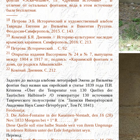
фонтан «Эски-чешме», т.е. «древний источник»
. В
отличие от остальных фонтанов, вода в этом источнике
была бесплатная.
---------
18
Петрова Э.Б. Исторический и художественный альбом
Тавриды Евгения де Вильнёва и Викентия Руссена.
Феодосия-Симферополь, 2015. С. 143.
19
Кокенай Б.Я. Дневник // Историко-культурное наследие
крымских караимов. Симферополь, 2016. С. 213.
20
Петрова. Исторический… С. 92.
21
Открытка издания Вассермана № 24 и № 7, выпущена
между 1904 и 1917 гг.; подпись: «Караимскiй фонтанъ и
домъ, где родился Айвазовскiй».
22
Кокенай. Дневник. С. 212.
Задолго до выхода альбома литографий Эжена де Вильнёва
фонтан был назван как еврейский в статье 1839 года П.И.
Кёппена «Über die Temperatur von 130 Quellen der
Taurischen Halbinsel» /О температуре 130 источников
Таврического полуострова/ (см. "Записки Императорской
Академии Наук Санкт-Петербурга", Том IV, 1841):
Feodо́ssija.
3. Die Juden-Fontaine in der Karaímen-Vorstadt, den 16 (28)
Nov. 1833 Morgens bei + 1° R. . . . . . . . . 8°
Diese Quelle soll eine halbe Stunde weit von ihrem Ursprunge
in irdenen Röhren unter der Erde fortgeleitet seyn.
Перевод: