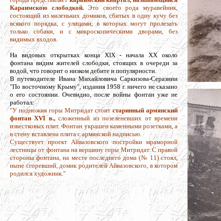
Караимскою слободкой.
Это своего рода муравейник,
состоящий из маленьких домиков, сбитых в одну кучу без
всякого порядка, с улицами, в которых могут пролезать
только собаки, и с микроскопическими дворами, без
видимых входов.
На видовых открытках конца XIX - начала XX около
фонтана видим жителей слободки, стоящих в очереди за
водой, что говорит о низком дебите и популярности.
В путеводителе Ивана Михайловича Саркизова-Серазини
"По восточному Крыму", издания 1958 г. ничего не сказано
о его состоянии. Очевидно, после войны фонтан уже не
работал:
"У подножия горы Митридат стоит
старинный армянский
фонтан XVI в.,
сложенный из позеленевших от времени
известковых плит. Фонтан украшен каменными розетками, а
в стену вставлена плита с армянской надписью.
Существует проект Айвазовского постройки мраморной
лестницы от фонтана на вершину горы Митридат. С правой
стороны фонтана, на месте последнего дома (№ 11) стоял,
ныне сгоревший, домик родителей Айвазовского, в котором
родился художник."