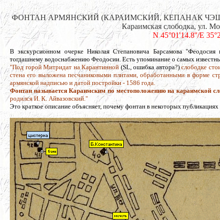
ФОНТАН АРМЯНСКИЙ (КАРАИМСКИЙ, КЕПАНАК ЧЭШ
Караимская слободка, ул. Мор
N 45°01'14.8''/E 35°
В экскурсионном очерке Николая Степановича Барсамова "Феодосия и
тогдашнему водоснабжению Феодосии. Есть упоминание о самых известных
"Под горой Митридат на Карантинной
(SL, ошибка автора?)
слободке стои
стена его выложена песчаниковыми плитами, обработанными в форме стр
армянской надписью и датой постройки - 1586 года.
Фонтан называется Караимским по местоположению на караимской сло
родился И. К. Айвазовский."
Это краткое описание объясняет, почему фонтан в некоторых публикациях 