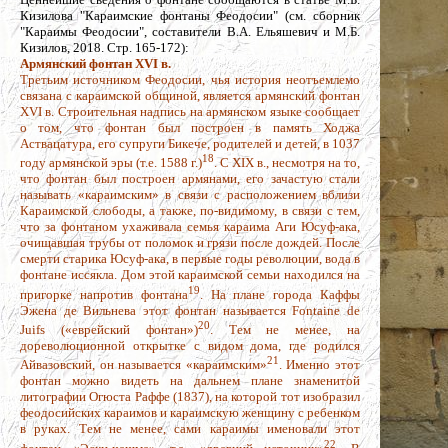
Кизилова "Караимские фонтаны Феодосии" (см. сборник
"Караимы Феодосии", составители В.А. Ельяшевич и М.Б.
Кизилов, 2018. Стр. 165-172):
Армянский фонтан XVI в.
Третьим источником Феодосии, чья история неотъемлемо
связана с караимской общиной, является армянский фонтан
XVI в. Строительная надпись на армянском языке сообщает
о том, что фонтан был построен в память Ходжа
Аствацатура, его супруги Бикече, родителей и детей, в 1037
18
году армянской эры (т.е. 1588 г.)
. С XIX в., несмотря на то,
что фонтан был построен армянами, его зачастую стали
называть «караимским» в связи с расположением вблизи
Караимской слободы, а также, по-видимому, в связи с тем,
что за фонтаном ухаживала семья караима Аги Юсуф-ака,
очищавшая трубы от поломок и грязи после дождей. После
смерти старика Юсуф-ака, в первые годы революции, вода в
фонтане иссякла. Дом этой караимской семьи находился на
19
пригорке напротив фонтана
. На плане города Каффы
Эжена де Вильнева этот фонтан называется Fontaine de
20
Juifs («еврейский фонтан»)
. Тем не менее, на
дореволюционной открытке с видом дома, где родился
21
Айвазовский, он называется «караимским»
. Именно этот
фонтан можно видеть на дальнем плане знаменитой
литографии Огюста Раффе (1837), на которой тот изобразил
феодосийских караимов и караимскую женщину с ребенком
в руках. Тем не менее, сами караимы именовали этот
22