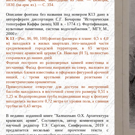
1830. (на арм. яз.). — С. 354.
Описание фонтана без названия под номером К13 дано в
автореферате диссертации С.Г. Бочарова "Историческая
топография Каффы (конец XIII в. - 1774 г.). Фортификация,
культовые памятники, система водоснабжения.", МГУ, М.,
2000 г.:
К 13
- (Рис. 96, 99, 100) фонтан (размеры в плане: 6,5 х 4,0
м) находился в жилых кварталах юго-западной части
средневековой городской территории, в 65 метрах
восточнее армянской церкви Св. Николая (Н 5), полностью
сохранился до наших дней.
Фонтан построен из разномерных камней известняка и
песчаника. Фасад фонтана направлен на север, выложен из
пиленных блоков известняка и оформлен фигурной арочной
нишей, с тремя круглыми резными розетками с
геометрическим орнаментом.
Прямоугольное отверстие для доступа во внутренний
бассейн находилось в восточной стене его размеры 0,51 х
1,25 м. Водопроводная труба подводившая воду к фонтану
находилась на высоте 0,72 метра от уровня пола, а сливная
трубка на 0,43 метра.
В недавно изданной книге "Халпахчьян О.Х. Архитектура
крымских армян", Составитель, автор комментариев и
научный редактор Т.Э. Саргсян, Симферополь, 2019 г.
предлагается несколько иное прочтение текста с
названиями и года постройки из сочинения Бжишкяна: