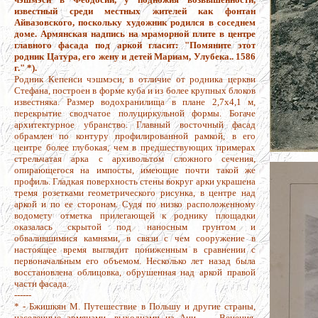
известный среди местных жителей как фонтан
Айвазовского, поскольку художник родился в соседнем
доме. Армянская надпись на мраморной плите в центре
главного фасада под аркой гласит: "Помяните этот
родник Цатура, его жену и детей Мариам, Улубека.. 1586
г." *).
Родник Кепенси чэшмэси, в отличие от родника церкви
Стефана, построен в форме куба и из более крупных блоков
известняка. Размер водохранилища в плане 2,7x4,1 м,
перекрытие сводчатое полуциркульной формы. Богаче
архитектурное убранство. Главный восточный фасад
обрамлен по контуру профилированной рамкой, в его
центре более глубокая, чем в предшествующих примерах
стрельчатая арка с архивольтом сложного сечения,
опирающегося на импосты, имеющие почти такой же
профиль. Гладкая поверхность стены вокруг арки украшена
тремя розетками геометрического рисунка, в центре над
аркой и по ее сторонам. Судя по низко расположенному
водомету отметка прилегающей к роднику площадки
оказалась скрытой под наносным грунтом и
обвалившимися камнями, в связи с чем сооружение в
настоящее время выглядит пониженным в сравнении с
первоначальным его объемом. Несколько лет назад была
восстановлена облицовка, обрушенная над аркой правой
части фасада.
------
* - Бжишкян М. Путешествие в Польшу и другие страны,
населенные армянами, выходцами из Ани. — Венеция,