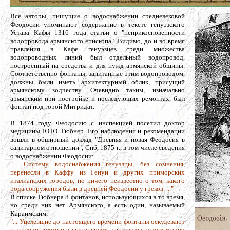
Все авторы, пишущие о водоснабжении средневековой
Феодосии упоминают содержание в тексте генуэзского
Устава Кафы 1316 года статьи о "неприкосновенности
водопровода армянского епископа". Видимо, до и во время
правления в Кафе генуэзцев среди множества
водопроводных линий был отдельный водопровод,
построенный на средства и для нужд армянской общины.
Соответственно фонтаны, запитанные этим водопроводом,
должны были иметь архитектурный облик, присущий
армянскому зодчеству. Очевидно таким, изначально
армянским при постройке и последующих ремонтах, был
фонтан под горой Митридат.
В 1874 году Феодосию с инспекцией посетил доктор
медицины Ю.Ю. Гюбнер. Его наблюдения и рекомендации
вошли в обширный доклад "Древняя и новая Феодосия в
санитарном отношении", Спб, 1875 г., в том числе сведения
о водоснабжении Феодосии:
"... Систему водоснабжения генуэзцы, без сомнения,
перенесли в Каффу из Генуи и других приморских
италианских городов; но ничего неизвестно о том, какого
рода сооружения были в древней Феодосии у греков. ..."
В списке Гюбнера 8 фонтанов, использующихся в то время,
но среди них нет Армянского, а есть один, называемый
Караимским:
"... Уцелевшие до настоящего времени фонтаны оскудевают
с каждым годом и в сухое время дают воды недостаточно