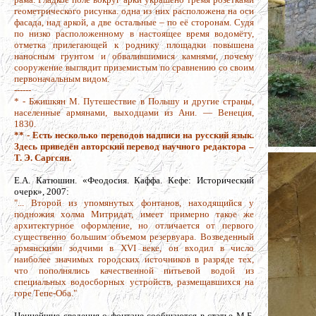
геометрического рисунка. одна из них расположена на оси
фасада, над аркой, а две остальные – по её сторонам. Судя
по низко расположенному в настоящее время водомёту,
отметка прилегающей к роднику площадки повышена
наносным грунтом и обвалившимися камнями, почему
сооружение выглядит приземистым по сравнению со своим
первоначальным видом.
------
* - Бжишкян М. Путешествие в Польшу и другие страны,
населенные армянами, выходцами из Ани. — Венеция,
1830.
** - Есть несколько переводов надписи на русский язык.
Здесь приведён авторский перевод научного редактора –
Т. Э. Саргсян.
Е.А. Катюшин. «Феодосия. Каффа. Кефе: Исторический
очерк», 2007:
"... Второй из упомянутых фонтанов, находящийся у
подножия холма Митридат, имеет примерно такое же
архитектурное оформление, но отличается от первого
существенно большим объемом резервуара. Возведенный
армянскими зодчими в XVI веке, он входил в число
наиболее значимых городских источников в разряде тех,
что пополнялись качественной питьевой водой из
специальных водосборных устройств, размещавшихся на
горе Тепе-Оба."
Ценнейшие сведения о фонтане сообщаются в статье М.Б.