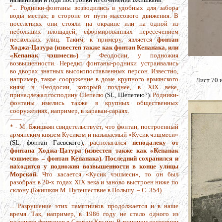
"... Родники-фонтаны возводились в удобных для забора
воды местах, в стороне от пути массового движения. В
поселениях они стояли на окраине или на одной из
небольших площадей, сформированных пересечением
нескольких улиц. Таким, к примеру, является
фонтан
Ходжа-Цатура (известен также как фонтан Кепанака, или
«Кепанак чэшмеси»)
в Феодосии, у подножия
возвышенности. Нередко фонтаны-родники устраивались
во дворах знатных высокопоставленных персон. Известно,
например, такое сооружение в доме крупного армянского
Лист 70 и
князя в Феодосии, который позднее, в XIX веке,
принадлежал господину Шепелю
(SL, Шепетею?)
. Родники-
фонтаны имелись также в крупных общественных
сооружениях, например, в караван-сараях.
------
* - М. Бжишкян свидетельствует, что фонтан, построенный
армянским князем Кусиком и называемый «Кусик чэшмеси»
(SL, фонтан Гаевского)
, располагался
неподалеку от
фонтана Ходжа-Цатура (известен также как «Кепанак
чэшмеси» – фонтан Кепанака). Последний сохранился и
находится у подножия возвышенности в конце улицы
Морской.
Что касается «Кусик чэшмеси», то он был
разобран в 20-х годах XIX века и заново выстроен ниже по
склону (Бжишкян М. Путешествие в Польшу. – С. 354).
... Разрушение этих памятников продолжается и в наше
время. Так, например, в 1986 году не стало одного из
родников-фонтанов в Старом Крыму. В руинном состоянии