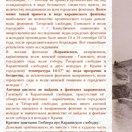
осаждающихся в виде беловатого слизистого налета, по
количеству неодинакова во всех городских фонтанах.
Всего
менее такой примеси в воде караимского фонтана;
наибольшее же количество органического осадка давали
воды фонтанов: Татарской слободки, Гаевского и возле
городского сада. <...> Качественное химическое и
микроскопическое исследование воды городских фонтанов
и колодцев произведено было мною 14 и 16 сентября 1874
года, после продолжительного бездождия. Вот главнейшие
результаты этого исследования.
В восьми фонтанах (
Караимском,
казарменном,
карантинном, возле женской гимназии - Гаевского, возле
городского сада, возле собора, Татарской слободки и
Карантинной слободки) и двух колодцах (г. Крыма и
городском):
температура 14-17° ц.; вода прозрачна и
бесцветна,
за исключением фонтанов казарменного, возле
городского сада и возле женской гимназии и городского
колодца <…>.
Азотная кислота не найдена в фонтанах караимском,
Гаевского и Карантинной слободки; присутствие её
обнаружено в фонтанах - карантинном, возле городского
сада и Татарской слободки; довольно много азотной
кислоты оказалось в казарменном фонтане и городском
колодце и значительное количество её найдено в фонтане
возле собора и в колодце г. Крыма.
Краткое замечание Гюбнера про Караимскую слободку:
Довольно оригинальную, но вместе с тем и худшую часть
города представляет
караимский квартал, называющийся