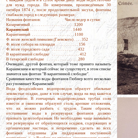
для нужд города. По измерениям, произведённым 30
октября 1874 г., после продолжительной засухи, фонтаны
снабжали город в следующих размерах:
Названия фонтанов: Число ведер в сутки:
Казарменный . . . . . . . . . . . . . . . . . . . . . . . 1200
Караимский
. . . . . . . . . . . . . . . . . . . . . . . 1440
Карантинный . . . . . . . . . . . . . . . . . . . . . . . 1100
Ф. возле женской гимназии (Гаевского) . . . . 352
Ф. возле собора на площади . . . . . . . . . . . . 156
Ф. возле городского сада . . . . . . . . . . . . . . 432
В карантинной слободке . . . . . . . . . . . . . . . 412
В татарской слободке . . . . . . . . . . . . . . . . . 280
Очевидно, другой фонтан, который тоже принято называть
Караимским и который сейчас не существует, в этом списке
значится как фонтан "В карантинной слободке".
Сравнивая качество воды фонтанов Гюбнер всего несколько
раз упоминает Караимский:
Вода феодосийских водопроводов образует обильные
землистые осадки, даже в том случае, когда на вид кажется
прозрачною. В гончарных водопроводных трубах соли
извести и глинозема образуют столь крепкие отложения,
что их можно разбить с трудом. Таким образом,
отстаивание воды в резервуарах фонтанов должно
признать целесообразным. Но необходимо чаще вымывать
эти резервуары от образующихся осадков, содержащих и
органические частицы, и непременно сделать во всех
фонтанах отдушины для поддержания постоянной
вентиляции. <...> Вообще же примесь органических частиц,