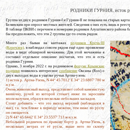
РОДНИКИ ГУРНИЯ, исток руч
Группа из двух родников Гурния-I и Гурния-II не показана на старых карт
Белянским при опросе местных жителей. Сведения о них есть лишь в реес
В таблице ПКВИ с перечнем и номерами родников Алуштинского района ба
бы предположить, что эти 2 группы где-то очень рядом.
Много раз бывая на каптажах
родников Кречь-III
(Керечлер),
я наблюдал совсем рядом ещё одно проявление
воды в виде обширной мочажины. Для этой мочажины я
составил отдельное описание посчитав, что это и есть
родники Гурния.
Однако, 3 ноября 2022 г. на родниковом
форуме Крымские
родники
появилось интересное
сообщение
Оксаны (Rox) о
двух выходах воды в ущелье ручья Артна-узень:
1) исток р. Артна-Узень, N 44° 45.7012' E 34° 23.6807' 780 м
н.у.м.
Очень живописный выход, представляет собой каменистую
ванночку, ручей из которой стекает ниже по заросшим
мхом валунам, образуя несколько небольших каскадов.
Стоит добавить – что это выход верхний (наблюдался в
мае), т.к. чем ближе к периоду межени, тем ниже по руслу
он смещается.
2) N 44° 45.6442' E 34° 23.5537' 713 м н.у.м.
Небольшой родничок по правому борту р. Артна-Узень, в
нескольких метрах от её русла, выше него по склону