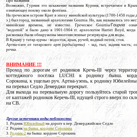
Про названия
Возможно, Гурния это искажение названия Курния, встречаемое в Кры
означающее поилку около фонтана.
На греческом острове Крит в эпоху минойской культуры (1700-1450 годы д
э.) был город, названный археологами Gournia. Но, как называлось это мес
минойские времена, не известно. Греческое Gournia/
Γουρνια
означ
"водопой" и было дано в 1901-1904 гг. археологом Harriet Boyd, когда
раскопках были обнаружены многочисленные резервуары для воды.
В Крыму у татар
курны
- водосток, арык, ручей, водный поток, сток.
Артна-озен от татарского
арт (арды/арты)
- зад, тыл, задняя часть;
о
речка.
ВНИМАНИЕ !!!
Проход по дорогам от родников Кречь-III через террито
коттеджного посёлка LUCHI к роднику бывш. корд
Сорокина, к ущелью руч. Артна-узень, к роднику Юбилейны
на перевал Седло Демерджи перекрыт.
Для выхода на перевальную дорогу пользуйтесь старой тро
от каптажей родников Керечь-III, идущей строго вверх по ск
на СВ.
Другие источники воды поблизости:
1. Родник
Юбилейный
на дороге к пер. Демерджийское Седло
2. Родник
на бывш. кордоне Сорокина
3.
Родник-2
на бывш. кордоне Сорокина