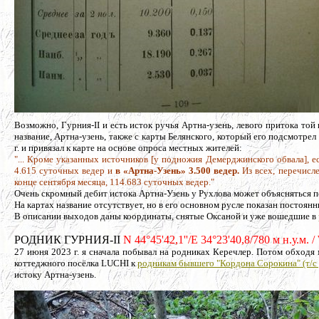
Возможно, Гурния-II и есть исток ручья Артна-узень, левого притока то
название, Артна-узень, также с карты Белянского, который его подсмотре
г. и привязал к карте на основе опроса местных жителей:
"... Кроме указанных источников [у подножия Демерджинского обвала], е
4.615 суточных ведер и
в «Артна-Узень» 3.500 ведер.
Из всех, перечисл
конце сентября месяца, 114.683 суточных ведер."
Очень скромный дебит истока Артна-Узень у Рухлова может объясняться 
На картах название отсутствует, но в его основном русле показан постоянн
В описании выходов даны координаты, снятые Оксаной и уже вошедшие в
РОДНИК ГУРНИЯ-II
N 44°45'42,1''/E 34°23'40,8/780 м н.у.м.
27 июня 2023 г. я сначала побывал на родниках Керечлер. Потом обход
коттеджного посёлка LUCHI к
родникам бывшего "Кордона Сорокина" (т/с
истоку Артна-узень.