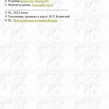
4. Родники
Керечлер (Кречь-III)
5. Фонтан родника
Эски-койнун-су
_____________________________________
© SL, 2023 июнь
© Топонимия, привязка к карте: И.Л. Белянский
© SL,
Моя коллекция родников Крыма