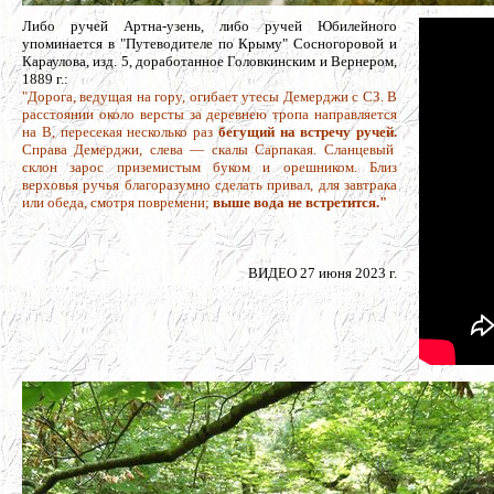
Либо ручей Артна-узень, либо ручей Юбилейного
упоминается в "Путеводителе по Крыму" Сосногоровой и
Караулова, изд. 5, доработанное Головкинским и Вернером,
1889 г.:
"Дорога, ведущая на гору, огибает утесы Демерджи с СЗ. В
расстоянии около версты за деревнею тропа направляется
на В, пересекая несколько раз
бегущий на встречу ручей.
Справа Демерджи, слева — скалы Сарпакая. Сланцевый
склон зарос приземистым буком и орешником. Близ
верховья ручья благоразумно сделать привал, для завтрака
или обеда, смотря повремени;
выше вода не встретится."
ВИДЕО 27 июня 2023 г.