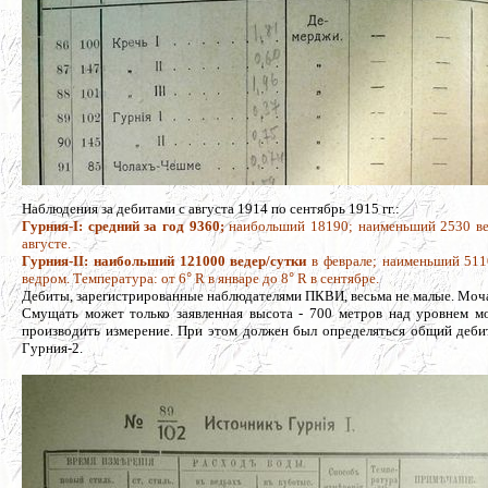
Наблюдения за дебитами с августа 1914 по сентябрь 1915 гг.:
Гурния-I: средний за год 9360;
наибольший 18190; наименьший 2530 вед
августе.
Гурния-II: наибольший 121000 ведер/сутки
в феврале; наименьший 5110
ведром. Температура: от 6
°
R в январе до 8
°
R в сентябре.
Дебиты, зарегистрированные наблюдателями ПКВИ, весьма не малые. Моча
Смущать может только заявленная высота - 700 метров над уровнем мо
производить измерение. При этом должен был определяться общий дебит
Гурния-2.