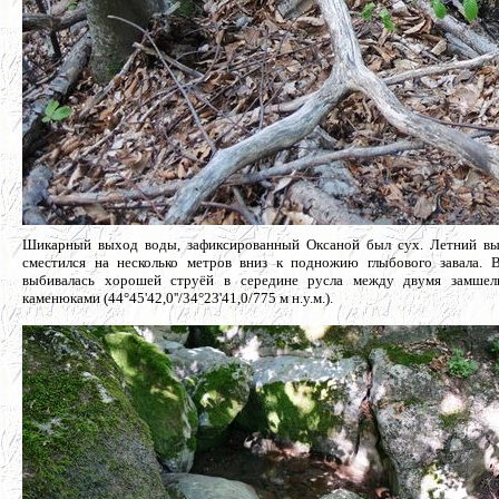
Шикарный выход воды, зафиксированный Оксаной был сух. Летний в
сместился на несколько метров вниз к подножию глыбового завала. 
выбивалась хорошей струёй в середине русла между двумя замше
каменюками (
44°45'42,0''/34°23'41,0/775 м н.у.м.
).