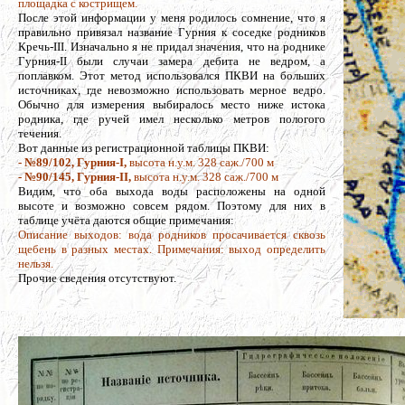
площадка с кострищем.
После этой информации у меня родилось сомнение, что я
правильно привязал название Гурния к соседке родников
Кречь-III. Изначально я не придал значения, что на роднике
Гурния-II были случаи замера дебита не ведром, а
поплавком. Этот метод использовался ПКВИ на больших
источниках, где невозможно использовать мерное ведро.
Обычно для измерения выбиралось место ниже истока
родника, где ручей имел несколько метров пологого
течения.
Вот данные из регистрационной таблицы ПКВИ:
- №89/102, Гурния-I,
высота н.у.м. 328 саж./700 м
- №90/145, Гурния-II,
высота н.у.м. 328 саж./700 м
Видим, что оба выхода воды расположены на одной
высоте и возможно совсем рядом. Поэтому для них в
таблице учёта даются общие примечания:
Описание выходов: вода родников просачивается сквозь
щебень в разных местах. Примечания: выход определить
нельзя.
Прочие сведения отсутствуют.