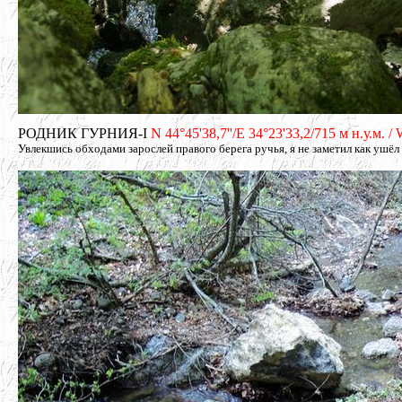
РОДНИК ГУРНИЯ-I
N 44°45'38,7''/E 34°23'33,2/715 м н.у.м. 
Увлекшись обходами зарослей правого берега ручья, я не заметил как ушёл