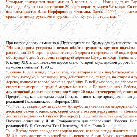
Чатырдаг приходится подниматься 3 версты. <...> ... Новая идёт от Та
Базара до Алушты на расстоянии 20 вёрст оврагом, минуя Чатырдаг.
Со с
она соединяется близ Порфирового Фонтана.
Здесь в 1774 г. происх
сражение между русскими и турками и кн. Кутузов потерял глаз."
Про новую дорогу отмечено в "Путеводителе по Крыму для путешественник
"Новая дорога устроена с целью обойти трудность крутого подъёма 
расстоянии 18
¾
верст, вправо от старой дороги и пересекает её подле фо
обогнувши с левой стороны татарскую деревню Шуму, выходит снова на 
К концу XIX в. шипиловское шоссе стало "старой алуштинской дорогой".
мужской гимназии" 1890 г.:
"Осенью 1887 г. в виду слуха о том, что татары в горах над Чатыр-даго
об этой находке, и оказалось, что, действительно, татарин,
по старой ал
дерево, концом которого раскрыл гробницу. В ней оказалось, по словам 
скелет и примерно на груди 6 медных монет <...> По заключению г. Ребеца, 
алуштинской дороге в расстоянии минут 20 хода от теперешней, стоит о
Представить, как выглядела скала Лопань, и понять, где проходила новая 
редакцией Головкинского и Вернера, 1889:
"<...> За перевалом (по-татарски — Ангар-богаз) начинается непрерывный с
десятков сажен к одинокой, серой скале с острой верхушкой — Лопань
достигает источника Сунгу-су (8-я верста). Обделанный штучным, серым ка
Похожее описание у Я. Ф. Ставровского для справочника "Россия. Пол
редакцией В. П. Семенова-Тян-Шанского, 1910 г., Глава Х:
"<...> В этом месте прежде проходило шоссе, которое в виду значительно
38-й в. путь достигает высшей точки перевала Ангар-Богаза, возвышаю