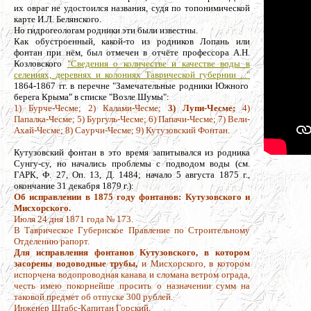
их овраг не удостоился названия, судя по топонимической
карте И.Л. Белянского.
Но гидрогеологам родники эти были известны.
Как обустроенный, какой-то из родников Лопань или
фонтан при нём, был отмечен в отчёте профессора А.Н.
Козловского
"Сведения о количестве и качестве воды в
селениях, деревнях и колониях Таврической губернии ..."
1864-1867 гг.
в перечне "Замечательные родники Южного
берега Крыма" в списке "Возле Шумы":
1) Бурче-Чесме; 2) Калами-Чесме;
3) Лупи-Чесме;
4)
Папалка-Чесме; 5) Бургуль-Чесме; 6) Папачи-Чесме; 7) Вели-
Ахай-Чесме; 8) Саурчи-Чесме; 9) Кутузовский Фонтан.
Кутузовский фонтан в это время запитывался из родника
Сунгу-су, но начались проблемы с подводом воды (см.
ГАРК, Ф. 27, Оп. 13, Д. 1484; начало 5 августа 1875 г.,
окончание 31 декабря 1879 г.):
Об исправлении в 1875 году фонтанов: Кутузовского и
Мисхорского.
Июля 24 дня 1871 года № 173.
В Таврическое Губернское Правление по Строительному
Отделению рапорт.
Для исправления фонтанов Кутузовского, в котором
засорены водоводные трубы,
и Мисхорского, в котором
испорчена водопроводная канава и сломана ветром ограда,
честь имею покорнейше просить о назначении сумм на
таковой предмет об отпуске 300 рублей.
Инженер Штабс-Капитан Горский.