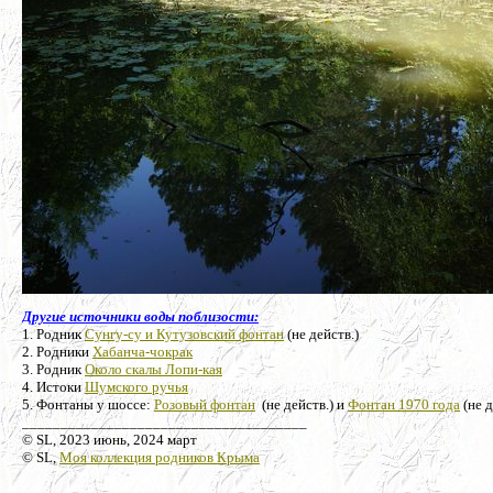
Другие источники воды поблизости:
1. Родник
Сунгу-су и Кутузовский фонтан
(не действ.)
2. Родники
Хабанча-чокрак
3. Родник
Около скалы Лопи-кая
4. Истоки
Шумского ручья
5. Фонтаны у шоссе:
Розовый фонтан
(не действ.) и
Фонтан 1970 года
(не д
_____________________________________
© SL, 2023 июнь, 2024 март
© SL,
Моя коллекция родников Крыма