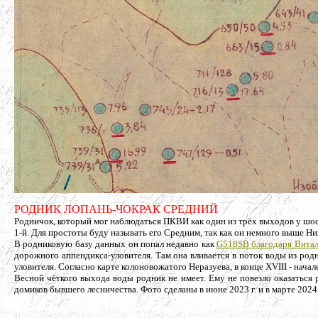
РОДНИК ЛОПАНЬ-ЧОКРАК СРЕДНИЙ
Родничок, который мог наблюдаться ПКВИ как один из трёх выходов у шосс
1-й. Для простоты буду называть его Средним, так как он немного выше Ни
В родниковую базу данных он попал недавно как
G518SB благодаря Витал
дорожного аппендикса-уловителя. Там она вливается в поток воды из род
уловителя. Согласно карте колоновожатого Неразуева, в конце XVIII - нача
Весной чёткого выхода воды родник не имеет. Ему не повезло оказаться
домиков бывшего лесничества. Фото сделаны в июне 2023 г. и в марте 2024 