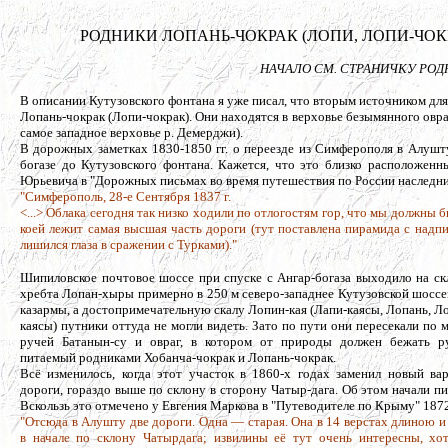
РОДНИКИ ЛОПАНЬ-ЧОКРАК (ЛОПИ, ЛОПИ-ЧОКРАК, 
НАЧАЛО СМ. СТРАНИЧКУ РО
В описании Кутузовского фонтана я уже писал, что вторым источником для
Лопань-чокрак (Лопи-чокрак). Они находятся в верховье безымянного овраг
самое западное верховье р. Демерджи).
В дорожных заметках 1830-1850 гг. о переезде из Симферополя в Алушт
богазе до Кутузовского фонтана. Кажется, что это близко расположен
Юрьевича в "Дорожных письмах во время путешествия по России наследник
"Симферополь, 28-е Сентября 1837 г.
<...> Облака сегодня так низко ходили по отлогостям гор, что мы должны 
коей лежит самая высшая часть дороги (тут поставлена пирамида с надпи
лишился глаза в сражении с Турками)."
Шипиловское почтовое шоссе при спуске с Ангар-богаза выходило на с
хребта Лопан-хыры примерно в 250 м северо-западнее Кутузовской шосс
казармы, а достопримечательную скалу Лопин-кая (Лапи-каясы, Лопань, Л
каясы) путники оттуда не могли видеть. Зато по пути они пересекали по 
ручей Батанын-су и овраг, в котором от природы должен бежать ру
питаемый родниками Хобанча-чокрак и Лопань-чокрак.
Всё изменилось, когда этот участок в 1860-х годах заменил новый ва
дороги, гораздо выше по склону в сторону Чатыр-дага. Об этом начали пи
Вскользь это отмечено у Евгения Маркова в "Путеводителе по Крыму" 1872 
"Отсюда в Алушту две дороги. Одна — старая. Она в 14 верстах длиною и
в начале по склону Чатырдага; извилины её тут очень интересны, хо