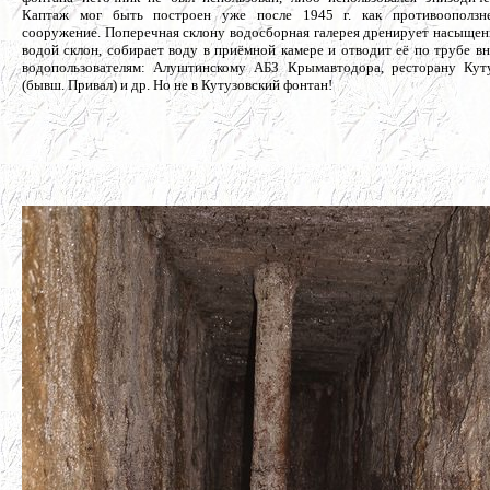
Каптаж мог быть построен уже после 1945 г. как
противооползн
сооружение. Поперечная склону водосборная галерея дренирует насыще
водой склон, собирает воду в приёмной камере и отводит её по трубе вн
водопользователям: Алуштинскому АБЗ Крымавтодора, ресторану Кут
(бывш. Привал) и др. Но не в Кутузовский фонтан!