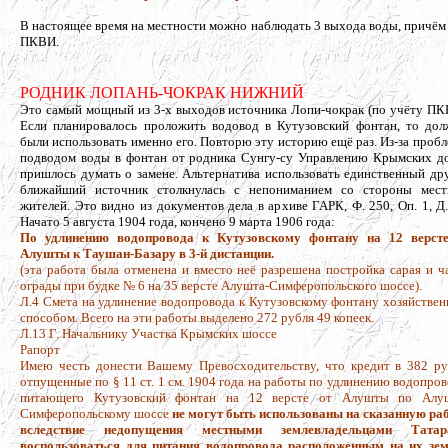
В настоящее время на местности можно наблюдать 3 выхода воды, причём д
ПКВИ.
РОДНИК ЛОПАНЬ-ЧОКРАК НИЖНИЙ
Это самый мощный из 3-х выходов источника Лопи-чокрак (по учёту ПК
Если планировалось проложить водовод в Кутузовский фонтан, то до
были использовать именно его. Повторю эту историю ещё раз.
Из-за пробл
подводом воды в фонтан от родника Сунгу-су Управлению Крымских д
пришлось думать о замене. Альтернатива использовать единственный др
ближайший источник столкнулась с непониманием со стороны мес
жителей. Это видно из документов дела в архиве ГАРК, Ф. 250, Оп. 1, Д.
Начато 5 августа 1904 года, кончено 9 марта 1906 года:
По удлинению водопровода к Кутузовскому фонтану на 12 верст
Алушты к Таушан-Базару в 3-й дистанции.
(эта работа была отменена и вместо неё разрешена постройка сарая и ч
ограды при будке № 6 на 35 версте Алушта-Симферопольского шоссе).
Л.4 Смета на удлинение водопровода к Кутузовскому фонтану хозяйстве
способом. Всего на эти работы выделено 272 рубля 49 копеек.
Л.13 Г. Начальнику Участка Крымских шоссе
Рапорт
Имею честь донести Вашему Превосходительству, что кредит в 382 ру
отпущенные по § 11 ст. 1 см. 1904 года на работы по удлинению водопров
питающего Кутузовский фонтан на 12 версте от Алушты по Алу
Симферопольскому шоссе
не могут быть использованы на сказанную ра
вследствие недопущения местными землевладельцами Татар
воспользоваться для питания водопровода расположенным на их зе