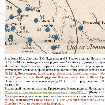
В работах Ю.А. Листова, И.М. Педдакаса и Н.В. Рухлов родники Лопань-ч
В 1914-1915 гг. наблюдавшая за родниками бассейна р. Демерджи Парт
Источники Алуштинского, Куру-Узеньского и Отузского гидрометриче
отсутствуют. Очевидно, приводятся либо обобщённые данные всех 3-х вых
№ 82/42, Лопи-чокрак,
бассейна реки Демерджи, бассейна притока: - , бас
воды: Годна для питья.
Не оборудован.
Владелец земли: О-во д. Шумы. Пр
Общий дебит Лопи за неполный период 1914 -1915 гг.: средний за год - 29 
до 10,0° R.
В советский период по заданию Крымводхоза Крыма родники Чатыр-дага на
"Гидрогеологические исследования горы Чатырдаг в 1927 г."
(Выпуск 142,
Демерджи измерения на роднике Лопи сопоставляются с данными Головки
№-/62, Лопи, высота 618 м;
в 1892 г.: Т=8,9° С; дебит в пересчете 0,25 л/с;
С; дебит 1,0 л/с;
не дериват; не каптирован.