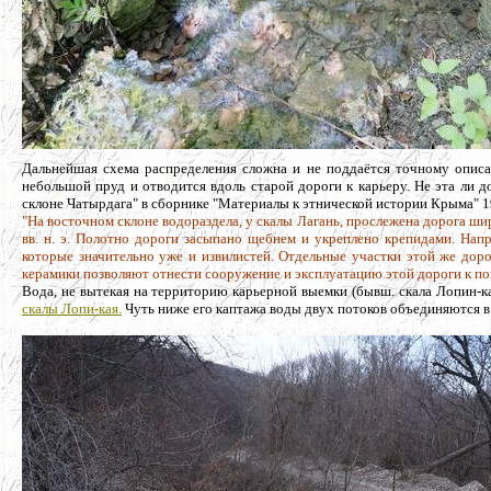
Дальнейшая схема распределения сложна и не поддаётся точному описан
небольшой пруд и отводится вдоль старой дороги к карьеру. Не эта ли до
склоне Чатырдага" в сборнике "Материалы к этнической истории Крыма" 19
"На восточном склоне водораздела, у скалы Лагань, прослежена дорога шир
вв. н. э. Полотно дороги засыпано щебнем и укреплено крепидами. Нап
которые значительно уже и извилистей. Отдельные участки этой же дор
керамики позволяют отнести сооружение и эксплуатацию этой дороги к п
Вода, не вытекая на территорию карьерной выемки (бывш. скала Лопин-ка
скалы Лопи-кая.
Чуть ниже его каптажа воды двух потоков объединяются в 