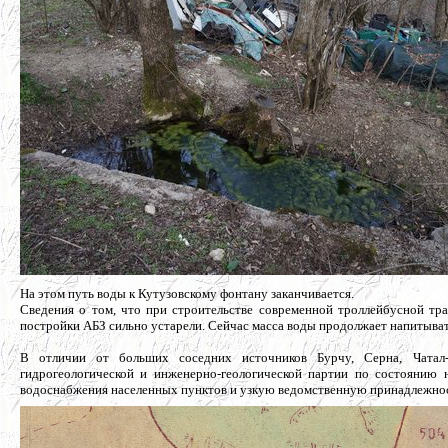
На этом путь воды к Кутузовскому фонтану заканчивается.
Сведения о том, что при строительстве современной троллейбусной тр
постройки АБЗ сильно устарели. Сейчас масса воды продолжает напитыват
В отличии от больших соседних источников Бурчу, Серна, Чатал-
гидрогеологической и инженерно-геологической партии по состоянию н
водоснабжения населенных пунктов и узкую ведомственную принадлежнос