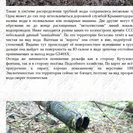
Также в системе распределения трубной воды сохранилось несколько т
Одна может до сих пор использоваться дорожной службой Крымавтодора
налива воды в поливальные или пожарные машины. Две другие могут 
обрезками не до конца расхищенных "металлистами" линий локал
водопроводов. Ниже находятся руины каких-то хозпостроек времён СС
небольшой дачный "шанхайчик". По его территории бесхозно течёт в ка
чистая на вид вода. Вытекая за "ворота" она стоит в яме, подпёртой
стеночкой. Видимо тут происходит её поверхностное всачивание в гру
дальше она выйдет на поверхность на Ю склоне в виде цепочки отстойни
принимаемых за выход воды G346SX.
Отсюда же начинается понижение рельефа как в сторону Кутузовс
фонтана, так и в сторону посёлка Подсобного хозяйства. По карте же всё
приурочено к оврагу, хорошо показанному на верстовке 1890
Экологичностью эта территория сейчас не блещет, поэтому на вид прозра
вода скорее техническая.