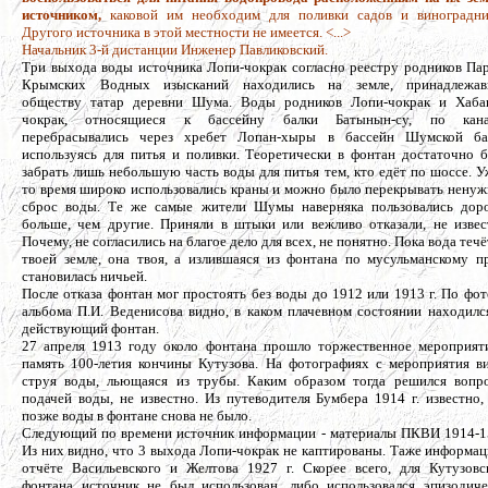
источником,
каковой им необходим для поливки садов и виноградни
Другого источника в этой местности не имеется. <...>
Начальник 3-й дистанции Инженер Павликовский.
Три выхода воды источника Лопи-чокрак согласно реестру родников Па
Крымских Водных изысканий находились на земле, принадлежав
обществу татар деревни Шума. Воды родников Лопи-чокрак и Хаба
чокрак, относящиеся к бассейну балки Батынын-су, по кана
перебрасывались через хребет Лопан-хыры в бассейн Шумской ба
используясь для питья и поливки. Теоретически в фонтан достаточно 
забрать лишь небольшую часть воды для питья тем, кто едёт по шоссе. У
то время широко использовались краны и можно было перекрывать нену
сброс воды. Те же самые жители Шумы наверняка пользовались дор
больше, чем другие. Приняли в штыки или вежливо отказали, не извес
Почему, не согласились на благое дело для всех, не понятно. Пока вода течё
твоей земле, она твоя, а излившаяся из фонтана по мусульманскому п
становилась ничьей.
После отказа фонтан мог простоять без воды до 1912 или 1913 г. По фот
альбома П.И. Веденисова видно, в каком плачевном состоянии находилс
действующий фонтан.
27 апреля 1913 году около фонтана прошло торжественное мероприят
память 100-летия кончины Кутузова. На фотографиях с мероприятия в
струя воды, льющаяся из трубы. Каким образом тогда решился вопр
подачей воды, не известно. Из путеводителя Бумбера 1914 г. известно,
позже воды в фонтане снова не было.
Следующий по времени источник информации - материалы ПКВИ 1914-15
Из них видно, что 3 выхода Лопи-чокрак не каптированы. Таже информац
отчёте Васильевского и Желтова 1927 г. Скорее всего, для Кутузовс
фонтана источник не был использован, либо использовался эпизодиче