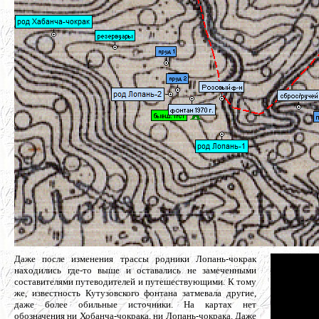
Даже после изменения трассы родники Лопань-чокрак
находились где-то выше и оставались не замеченными
составителями путеводителей и путешествующими. К тому
же, известность Кутузовского фонтана затмевала другие,
даже более обильные источники. На картах нет
обозначения ни Хобанча-чокрака, ни Лопань-чокрака. Даже