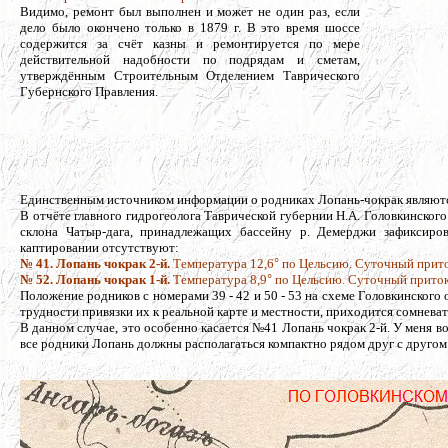
Видимо, ремонт был выполнен и может не один раз, если
дело было окончено только в 1879 г. В это время шоссе
содержится за счёт казны и ремонтируется по мере
действительной надобности по подрядам и сметам,
утверждённым Строительным Отделением Таврического
Губернского Правления.
Каптаж р
Единственным источником информации о родниках Лопань-чокрак являются 
В отчёте главного гидрогеолога Таврической губернии Н.А. Головкинског
склона Чатыр-дага, принадлежащих бассейну р. Демерджи зафиксиро
каптировании отсутствуют:
№ 41. Лопань чокрак 2-й.
Температура 12,6
°
по Цельсию. Суточный приток
№ 52. Лопань чокрак 1-й.
Температура 8,9
°
по Цельсию. Суточный приток:
Положение родников с номерами 39 - 42 и 50 - 53 на схеме Головкинского
трудности привязки их к реальной карте и местности, приходится сомневат
В данном случае, это особенно касается №41 Лопань чокрак 2-й. У меня в
все родники Лопань должны располагаться компактно рядом друг с другом и