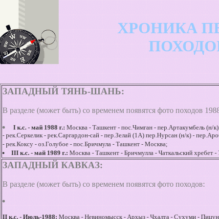
ХРОНИКА ПЕШ
ПОХОДОВ: 19
ЗАПАДНЫЙ ТЯНЬ-ШАНЬ:
В разделе (может быть) со временем появятся фото походов 1988
I к.с. - май 1988 г.:
Москва - Ташкент - пос.Чимган - пер.Артакумбель (н/к) 
- рек.Серкелик - рек.Саргардон-сай - пер.Зелай (1А) пер.Нурсан (н/к) - пер.Ароб
- рек.Коксу - оз.Голубое - пос.Бричмула - Ташкент - Москва;
III к.с. - май 1989 г.:
Москва - Ташкент - Бричмулла - Чаткальский хребет - 
ЗАПАДНЫЙ КАВКАЗ:
В разделе (может быть) со временем появятся фото походов:
II к.с. - Июль-1988:
Москва - Невиномысск - Архыз - Чхалта - Сухуми - Пицун