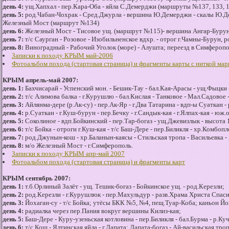
день 4:
ущ.Хапхал - пер.Кара-Оба - яйла С.Демерджи (маршруты №137, 133, 13
день 5:
род.Чабан-Чохрак - Сред.Джурла - вершина Ю.Демерджи - скалы Ю.Дем
Железный Мост (маршрут №134)
день 6:
Железный Мост - Тисовое ущ. (маршрут №115)- вершина Ангар-Бурун, 
день 7:
т/с Саурган - Розовое - Изобильненское вдхр. - отрог г.Чамны-Бурун,
день 8:
Виноградный - Рабочий Уголок (море) - Алушта; переезд в Симферопол
Записки к походу КРЫМ май-2006
Фотоальбом похода (стартовая страница) и фрагменты карты с ниткой ма
КРЫМ апрель-май 2007:
день 1:
Бахчисарай - Успенский мон. - Бешик-Тау - бал.Кая-Арасы - ущ.Фыцки -
день 2:
т/с Алимова балка - г.Курушлю - бал.Кислая - Танковое - Мал.Садовое 
день 3:
Айлянма-дере (р.Ак-су) - пер.Ак-Яр - г.Два Татарина - вдп-ы Суаткан -
день 4:
р.Суаткан - г.Куш-бурун - пер.Бечку - г.Сандык-кая - г.Ялпах-кая - юж
день 5:
Соколиное - вдп.Бойкинский - пер.Тар-богаз - ущ.Джевизлык - высота 
день 6:
т/с Бойка - отроги г.Куш-кая - т/с Баш-Дере - пер.Биликля - хр.Комбоп
день 7:
род.Джунын-кош - хр.Баланын-каясы - Стильская тропа - Васильевка -
день 8:
м/о Железный Мост - г.Симферополь.
Записки к походу КРЫМ апр-май 2007
Фотоальбом похода (стартовая страница) и фрагменты карт
КРЫМ сентябрь 2007:
день 1:
т.б.Орлиный Залёт - ущ. Тешик-богаз - Бойкинское ущ. - род.Керезли;
день 2:
род.Керезли - г.Курушлюк - пер.Махульдур - разв.Храма Христа Спаси
день 3:
Йохаган-су - т/с Бойка; утёсы БКК №5, №4, пещ.Туар-Коба; каньон Йоха
день 4:
радиалка через пер.Пания вокруг вершины Килиз-кая;
день 5:
Баш-Дере - Куру-узеньская котловина - пер.Биликля - бал.Бурма - р.Ку
день 6:
т/с Кош - Ялтинская яйла - г.Лапата; Лапата-богаз - Ай-васильская тро