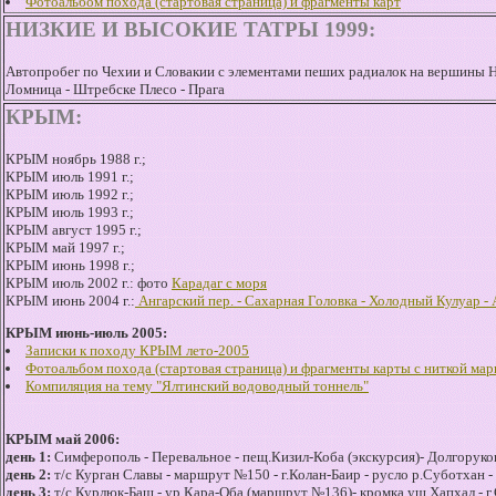
Фотоальбом похода (стартовая страница) и фрагменты карт
НИЗКИЕ И ВЫСОКИЕ ТАТРЫ 1999:
Автопробег по Чехии и Словакии с элементами пеших радиалок на вершины Низ
Ломница - Штребске Плесо - Прага
КРЫМ:
КРЫМ ноябрь 1988 г.;
КРЫМ июль 1991 г.;
КРЫМ июль 1992 г.;
КРЫМ июль 1993 г.;
КРЫМ август 1995 г.;
КРЫМ май 1997 г.;
КРЫМ июнь 1998 г.;
КРЫМ июль 2002 г.: фото
Карадаг с моря
КРЫМ июнь 2004 г.:
Ангарский пер. - Сахарная Головка - Холодный Кулуар -
КРЫМ июнь-июль 2005:
Записки к походу КРЫМ лето-2005
Фотоальбом похода (стартовая страница) и фрагменты карты с ниткой ма
Компиляция на тему "Ялтинский водоводный тоннель"
КРЫМ май 2006:
день 1:
Симферополь - Перевальное - пещ.Кизил-Коба (экскурсия)- Долгоруко
день 2:
т/с Курган Славы - маршрут №150 - г.Колан-Баир - русло р.Суботхан -
день 3:
т/с Курлюк-Баш - ур.Кара-Оба (маршрут №136)- кромка ущ.Хапхал - г.