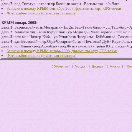
день 7:
род.Сиготур - отроги хр.Баланын-каясы - Васильевка - а/в Ялта.
Записки к походу КРЫМ сентябрь 2007, фрагменты карт, GPS-точки
Фотоальбом похода (стартовая страница)
КРЫМ январь 2008:
день 1:
Бахчисарай- возв.Мезарлык - 1я, 2я, Беш-Текне балки - ущ.Таш-Аир - 
день 2:
Алимово ущ. - возв.Курушлюк - ур.Медведь - Мал.Садовое - пещ.мон.
день 3:
пещ.мон.Чилтер-Коба - ур.Утюг/возв.Чардаклы - Куйбышево; Соколин
день 4:
вдп.Весенний - пер.Огуз-Чикарган-богаз - Почтовый Дуб - Кара-Голь; 
день 5:
ист.Пания - род.Аджаблю - род.Фунтук-чокрак - тропа Юсуповская+Ср
Записки к походу КРЫМ январь 2008, фрагменты карт, GPS-точки
Фотоальбом похода (стартовая страница)
[
Обзорная
] [
Города
] [
Дворцы
] [
Музыка
] [
Кн