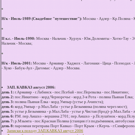
Н/к - Июль-1989 (Свадебное "путешествие"):
Москва - Адлер - Кр.Поляна - 
II к.с. - Июль-1990:
Москва - Нальчик - Хурзук - Юж.Доломиты - Хотю-Тау - Эх
Нальчик - Москва;
Н/к - Июль-2001:
Москва - Армавир - Хаджох - Лагонаки - Цица - Псенодах - 
- Хуко - Бабук-Аул - Дагомыс - Адлер - Москва.
ЗАП. КАВКАЗ август 2006:
день 1:
г.Армавир - г.Лабинск - пос.Псебай - пос.Перевалка - пос.Никитино;
день 2:
пос.Никитино - корд.Черноречье - корд.3-я Рота - поляна Пьяная Ёлка;
день 3:
поляна Пьяная Ёлка - корд.Умпыр (устье р.Ачипста);
день 4:
корд.Умпыр - р.Мал.Лаба - устье р.Безымянка (поляна через мост);
день 5:
устье р.Безымянка - р.Мал.Лаба - устье р.Чистая (брод)- р.Мал.Лаба -
день 6:
Р.М. пер.Аишхо - вершина 2701; пер.Аишхо - р.Пслушёнок - корд.Пслу
день 7:
р.Мзымта - пос.Красная Поляна (станция г/л подъёмников, автобусная 
день 8:
паромная переправа Порт Кавказ - Порт Крым - г.Керчь - г.Симферопол
Записки к походу ЗАП.КАВКАЗ август 2006