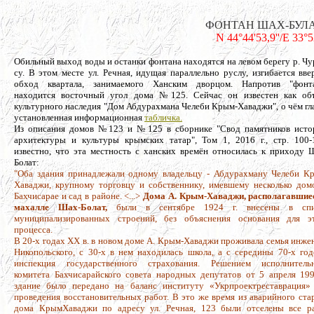
ФОНТАН ШАХ-БУЛАТ, г
N 44°44'53,9''/E 33°
Обильный выход воды и останки фонтана находятся на левом берегу р. Чу
су. В этом месте ул. Речная, идущая параллельно руслу, изгибается вве
обход квартала, занимаемого Ханским дворцом. Напротив "фонт
находится восточный угол дома №125. Сейчас он известен как об
культурного наследия "Дом Абдурахмана Челеби Крым-Хаваджи", о чём гл
установленная информационная
табличка.
Из описания домов №123 и №125 в сборнике "Свод памятников исто
архитектуры и культуры крымских татар", Том 1, 2016 г., стр. 100-
известно, что эта местность с ханских времён относилась к приходу 
Болат:
"Оба здания принадлежали одному владельцу - Абдурахману Челеби К
Хаваджи, крупному торговцу и собственнику, имевшему несколько дом
Бахчисарае и сад в районе. <...>
Дома А. Крым-Хаваджи, располагавшие
махалле Шах-Болат,
были в сентябре 1924 г. внесены в спи
муниципализированных строений, без объяснения основания для э
процесса.
В 20-х годах ХХ в. в новом доме А. Крым-Хаваджи проживала семья инже
Никопольского, с 30-х в нем находилась школа, а с середины 70-х год
инспекция государственного страхования. Решением исполнитель
комитета Бахчисарайского совета народных депутатов от 5 апреля 199
здание было передано на баланс институту «Укрпроектреставрация»
проведения восстановительных работ. В это же время из аварийного ста
дома Крым­Хаваджи по адресу ул. Речная, 123 были отселены все р