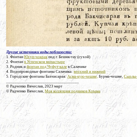
Другие источники воды поблизости:
1. Фонтан
Юсуп-чокрак
под г. Бешик-тау (сухой)
2. Фонтан
в Успенском монастыре
3. Родник и
фонтан под Чуфут-кале
в Салачике
4. Водопроводные фонтаны Салачика:
верхний и нижний
5. Городские фонтаны Бахчисарая:
Асма-кую-чешме,
Бурма-чешме,
Сырлы
__________________________________
© Радченко Вячеслав, 2023 март
© Радченко Вячеслав,
Моя коллекция родников Крыма