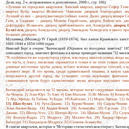
Доля, изд. 2-е, исправленное и дополненное, 2008 г., стр. 106).
«Лучшие из городских кварталов: Ханский квартал, квартал Сефер Гази-
квартал Куба, квартал Ислам-аги. Описание дворцов благородных лю
Лучший из них – дворец высокодостойных ханов. Далее дворец визиря С
Гази, в Саджике – дворец Менгли Гирай-хана, дворец Кайтас-аги, дв
дефтердара Ислам-аги, дворец приближённого аги Ахмеда-аги,
дворец 
Булат-аги,
дворец Ахмеда-аги, дворец Эмильдеш Ахмеда-аги и много пр
больших дворцов».
Мухаммед (Мехмед) IV Гирей (1610-1674), был ханом Крымского ханст
1641-1644 и 1654-1666 годах.
Николай Берг в очерке "Бахчисарай (Отрывок из походных заметок)" 185
описывает город, замечает фонтаны и в конце приводит названия "32 магал
"В особенности же хорош город утром, или перед закатом солнца, когда за
его часть, к Азису, нисколько скрывается в туман и на этом тумане рису
длинные восточные трубы домов, встают зелёные минареты тополей, а в
розовеет море. В это время, среди удивительной тишины, в какую едв
погружается другой город, вы услышите сотни журчащих фонтанов
сливающиеся трели будут единственные звуки, которые нарушают тиш
<...>
Бахчисарай разделяется на 32 магалы, которые носят следующие названия
Ак-Чокрак. 2) Эски-Юрт. 3) Азиз. 4) Ени-Магалле. 5) Ис-Механ. 6) Кемер-К
7) Абд-Эфенде. 8) Табана. 9) Кады. 10) Кайтазан. 11) Мерш-Эфенде. 12) А
13) Шах-булат.
14) Урта-Джами. 15) Бурма-Чешме. 16) Сырлы-Чешме.
Эски-Ашлык-Базар. 18) Хаджи-Кокей. 19) Асмакуйю. 20) Саузхан. 21) 
Джами. 22) Шегер-Усто. 23) Шегерь-Кусто. 24) Шабан-Мулла. 25) Сулук
26) Козоглу-Кыры. 27) Медресе. 28) Маллич-Ага. 29) Хыдыр-Эфенде.
Бабахурт. 31) Зынджерле-Медресе. 32) Салачик-Асмакуйю.
В списке кварталов, которые в "Историко-статистическом очерке г. Бахчиса