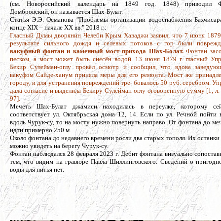
(см. Новоросийский календарь на 1849 год. 1848) приводил Ф
Домбровский, он называется Шах-Булат.
Статья Э.Э. Османова "Проблемы организации водоснабжения Бахчисар
конце ХIХ – начале ХХ вв." 2018 г.:
Гласный Думы дворянин Челеби Крым Хаваджи заявил, что 7 июня 1879 
результате сильного дождя и селевых потоков с гор были повреж
вакуфный фонтан и каменный мост прихода Шах-Болат.
Фонтан зас
песком, а мост может быть снесён водой. 13 июня 1879 г. гласный Уп
Бекир Сулейман-оглу провёл осмотр и сообщил, что вдова заведую
вакуфом Сайде-ханум приняла меры для его ремонта. Мост же принадл
городу, и для устранения повреждений тре- бовалось 50 руб. серебром. Уп
дала согласие и выделила Бекиру Сулейман-оглу оговоренную сумму [1, л.
97].
Мечеть Шах-Булат джамиси находилась в переулке, которому се
соответствует ул. Октябрьская дома 12, 14. Если по ул. Речной пойти 
вдоль Чурук-су, то на мосту нужно повернуть направо. От фонтана до ме
идти примерно 250 м.
Около фонтана до недавнего времени росли два старых тополя. Их останки
можно увидеть на берегу Чурук-су.
Фонтан наблюдался 28 февраля 2023 г. Дебит фонтана визуально сопостав
тем, что видим на гравюре Павла Шиллинговского. Сведений о пригодн
воды для питья нет.