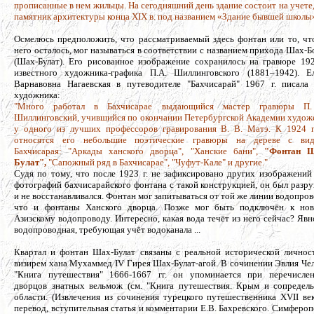
прописанные в нем жильцы. На сегодняшний день здание состоит на учете,
памятник архитектуры конца XIX в. под названием «Здание бывшей школы»
Осмелюсь предположить, что рассматриваемый здесь фонтан или то, чт
него осталось, мог называться в соответствии с названием прихода Шах-Б
(Шах-Булат). Его рисованное изображение сохранилось на гравюре 192
известного художника-графика П.А. Шиллинговского (1881–1942). Е
Варнавовна Нагаевская в путеводителе "Бахчисарай" 1967 г. писала
художника:
"Много работал в Бахчисарае выдающийся мастер гравюры П.
Шиллинговский, учившийся по окончании Петербургской Академии худож
у одного из лучших профессоров гравирования В. В. Матэ. К 1924 
относятся его небольшие поэтические гравюры на дереве с ви
Бахчисарая: "Аркады ханского дворца", "Ханские бани",
"Фонтан Ш
Булат",
"Сапожный ряд в Бахчисарае", "Чуфут-Кале" и другие."
Судя по тому, что после 1923 г. не зафиксировано других изображений
фотографий бахчисарайского фонтана с такой конструкцией, он был разр
и не восстанавливался. Фонтан мог запитываться от той же линии водопров
что и фонтаны Ханского дворца. Позже мог быть подключён к но
Азизскому водопроводу. Интересно, какая вода течёт из него сейчас? Явн
водопроводная, требующая учёт водоканала ...
Квартал и фонтан Шах-Булат связаны с реальной исторической личнос
визирем хана Мухаммед IV Гирея Шах-Булат-агой. В сочинении Эвлия Че
"Книга путешествия" 1666-1667 гг. он упоминается при перечисле
дворцов знатных вельмож (см. "Книга путешествия. Крым и сопредел
области. (Извлечения из сочинения турецкого путешественника XVII век
перевод, вступительная статья и комментарии Е.В. Бахревского. Симфероп