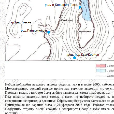
Небольшой дебит верхнего выхода родника, как и в июне 2005, наблюдал
Можжевельник, росший раньше прямо над верхним выходом, кто-то спи
Пропал и валун, в котором была выбита канавка для стока и набора воды.
Под нижним выходом вода стояла в ямке, но набирать неудобно, п
совершенно не пригодна для питья. Образующийся ручеек растекался по до
Примерно та же картина была и 21 февраля 2016 года. Работал толь
Подцепить струйку очень сложно, а зачерпнутая вода в ямке имела с
органики.