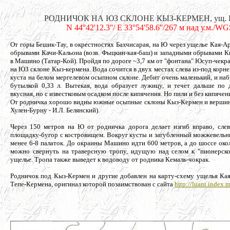
РОДНИЧОК НА ЮЗ СКЛОНЕ КЫЗ-КЕРМЕН, ущ. К
N 44°42'12.3''/ E 33°54'58.6''/267 м над у.м./W
От горы Бешик-Тау, в окрестностях Бахчисарая, на Ю через ущелье Кая-
обрывами Качи-Кальона (возв. Фыцкин-кая-баш) и западными обрывами К
в Машино (Татар-Кой). Пройдя по дороге ~3,7 км от "фонтана" Юсуп-чекр
на ЮЗ склоне Кыз-кермена. Вода сочится в двух местах слева из-под корне
куста на белом мергелевом осыпном склоне. Дебит очень маленький, и на
бутылкой 0,33 л. Вытекая, вода образует лужицу, и течет дальше по 
вкусная, но с известковым осадком после кипячения. Но пили и без кипячен
От родничка хорошо видны южные осыпные склоны Кыз-Кермен и вершин
Хулен-Бурну - И.Л. Белянский).
Через 150 метров на Ю от родничка дорога делает изгиб вправо, сле
площадку-бугор с костровищем. Вокруг кусты и загубленный можжевельн
менее 6-8 палаток. До окраины Машино идти 600 метров, а до шоссе око
можно свернуть на траверсную тропу, идущую над селом к "пионерско
ущелье. Тропа также выведет к водоводу от родника Кемаль-чокрак.
Родничок под Кыз-Кермен и другие добавлен на карту-схему ущелья Ка
Тепе-Кермена, оригинал которой позаимствован с сайта
http://luant.index.