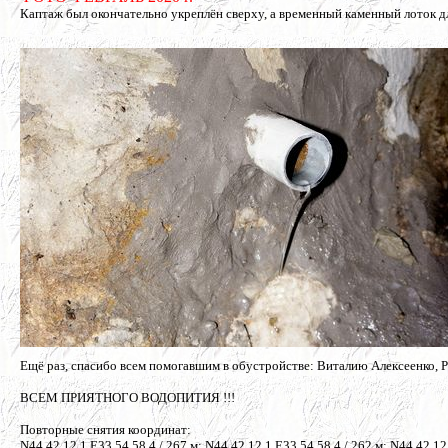
Каптаж был окончательно укреплён сверху, а временный каменный лоток д
Ещё раз, спасибо всем помогавшим в обустройстве: Виталию Алексеенко, Р
ВСЕМ ПРИЯТНОГО ВОДОПИТИЯ !!!
Повторные снятия координат:
N44 42 12.1 E33 54 58.4 / 267 м; N44 42 12.1 E33 54 58.4 / 262 м; N44 42 12