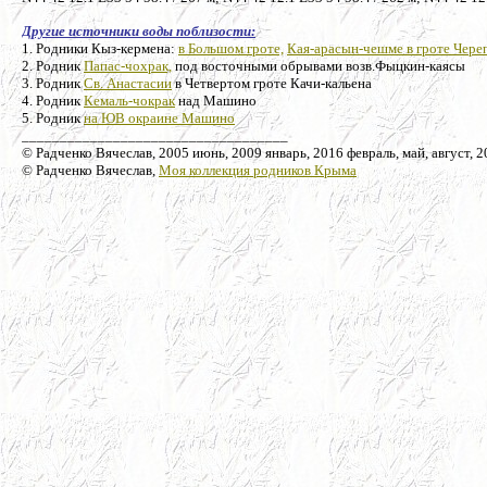
Другие источники воды поблизости:
1. Родники Кыз-кермена:
в Большом гроте,
Кая-арасын-чешме в гроте Чере
2. Родник
Папас-чохрак,
под восточными обрывами возв.Фыцкин-каясы
3. Родник
Св. Анастасии
в Четвертом гроте Качи-кальена
4. Родник
Кемаль-чокрак
над Машино
5. Родник
на ЮВ окраине Машино
___________________________________
© Радченко Вячеслав, 2005 июнь, 2009 январь, 2016 февраль, май, август, 
© Радченко Вячеслав,
Моя коллекция родников Крыма